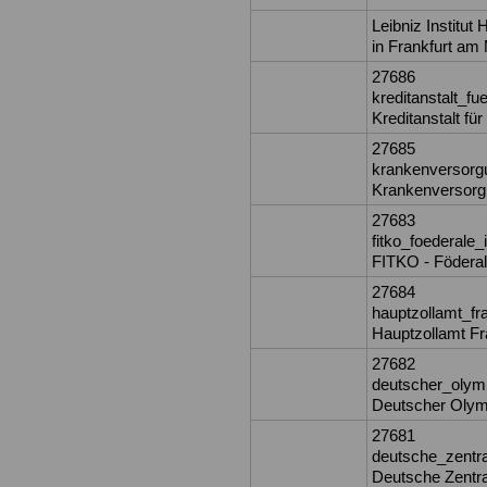
Leibniz Institut
in Frankfurt am
27686
kreditanstalt_f
Kreditanstalt f
27685
krankenversorg
Krankenversorg
27683
fitko_foederale
FITKO - Föderal
27684
hauptzollamt_f
Hauptzollamt Fr
27682
deutscher_olym
Deutscher Olymp
27681
deutsche_zentr
Deutsche Zentra