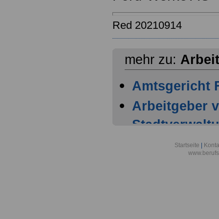
Red 20210914
mehr zu:
Arbei
Amtsgericht F
Arbeitgeber 
Stadtverwalt
Direktion der
Startseite
|
Konta
www.berufs
Bundesbereits
Fuldatal
Bataillon Ele