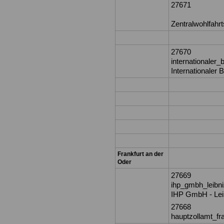
27671
Zentralwohlfahrt
27670
internationaler
Internationaler 
Frankfurt an der
Oder
27669
ihp_gmbh_leibniz
IHP GmbH - Leibn
27668
hauptzollamt_fr