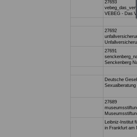
27693
vebeg_das_ver
VEBEG - Das Ve
27692
unfallversiche
Unfallversicher
27691
senckenberg_na
Senckenberg Na
Deutsche Gesell
Sexualberatung 
27689
museumsstiftun
Museumsstiftung
Leibniz-Institut
in Frankfurt am