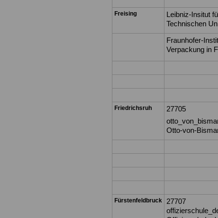
Freising
Leibniz-Insitut 
Technischen Uni
Fraunhofer-Insti
Verpackung in F
Friedrichsruh
27705
otto_von_bismar
Otto-von-Bismarc
Fürstenfeldbruck
27707
offizierschule_d