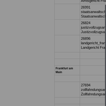
Amtsgericht Fra
26991
staatsanwaltsch
Staatsanwaltsch
26824
justizvollzugsan
Justizvollzugsan
26896
landgericht_fran
Landgericht Fran
Frankfurt am
Main
27694
zollfahndungsa
Zollfahndungsam