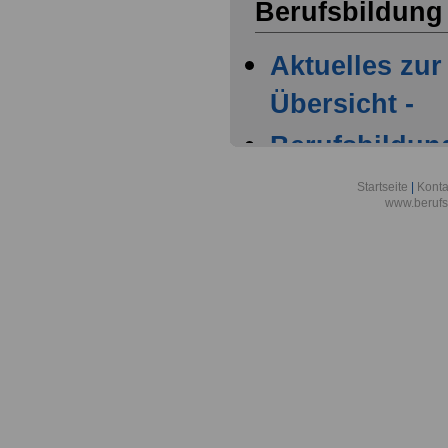
Berufsbildung
Aktuelles zur
Übersicht -
Berufsbildung
fordert mehr
Startseite
|
Konta
www.berufs
Unterstützun
Menschen ohn
Ausbildungs