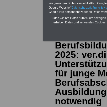
Wir gewähren Dritten - einschließlich Google -
>>>
zurück zur
Google-Website "
Datenschutzerklärung & N
Google ihre personenbezogenen Daten verw
Aktuelles zur B
Dürfen wir Ihre Daten nutzen, um Anzeigen 
erheben Daten und verwenden Cookies, 
Übersicht -
Berufsbild
2025: ver.d
Unterstütz
für junge 
Berufsabsc
Ausbildun
notwendig