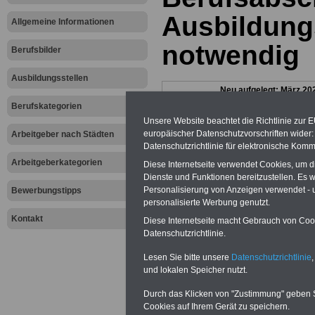
Ausbildun
Allgemeine Informationen
notwendig
Berufsbilder
Ausbildungsstellen
Neu aufgelegt: März 20
Berufskategorien
Unsere Website beachtet die Richtlinie zur 
europäischer Datenschutzvorschriften wide
Arbeitgeber nach Städten
Datenschutzrichtlinie für elektronische Komm
Arbeitgeberkategorien
Diese Internetseite verwendet Cookies, um 
Dienste und Funktionen bereitzustellen. Es
Personalisierung von Anzeigen verwendet - un
Bewerbungstipps
personalisierte Werbung genutzt.
Offenen Stellen und Ausbildungspl
Kontakt
Diese Internetseite macht Gebrauch von Cooki
öffentlichen Verwaltung >>>
/al
Datenschutzrichtlinie.
informationen/stellenportal-offe
Lesen Sie bitte unsere
Datenschutzrichtlinie
,
und lokalen Speicher nutzt.
Durch das Klicken von "Zustimmung" geben Sie
Cookies auf Ihrem Gerät zu speichern.