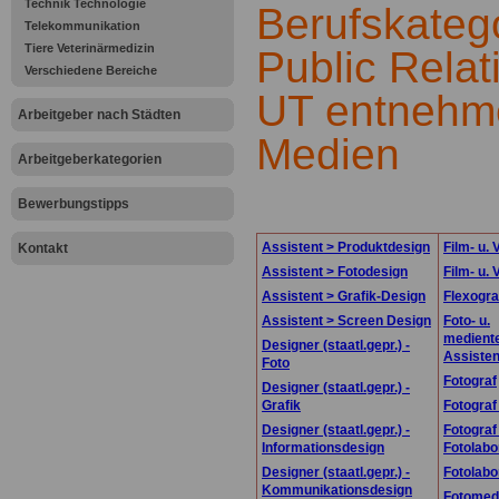
Technik Technologie
Berufskatego
Telekommunikation
Tiere Veterinärmedizin
Public Relat
Verschiedene Bereiche
UT entnehm
Arbeitgeber nach Städten
Medien
Arbeitgeberkategorien
.
Bewerbungstipps
Assistent > Produktdesign
Film- u. 
Kontakt
Assistent > Fotodesign
Film- u.
Assistent > Grafik-Design
Flexogra
Assistent > Screen Design
Foto- u.
medient
Designer (staatl.gepr.) -
Assisten
Foto
Fotograf
Designer (staatl.gepr.) -
Grafik
Fotograf
Designer (staatl.gepr.) -
Fotograf
Informationsdesign
Fotolabo
Designer (staatl.gepr.) -
Fotolabo
Kommunikationsdesign
Fotomed