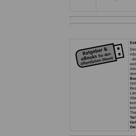
Exk
Der
inf
- d
wic
Arb
dem
Bo
Onl
Be
Län
All
kom
kom
Th
Tar
Gel
Die