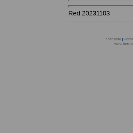
Red 20231103
Startseite
|
Konta
www.berufs