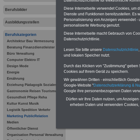
Datenschutzrichtlinie für elektronische Komm
Neu aufgelegt: März 20
Diese Internetseite verwendet Cookies, um 
Berufsbilder
Dienste und Funktionen bereitzustellen. Es
Personalisierung von Anzeigen verwendet - un
Ausbildungsstellen
personalisierte Werbung genutzt.
Diese Internetseite macht Gebrauch von Cooki
Berufskategorien
Datenschutzrichtlinie.
Architektur Bau Vermessung
Beratung Finanzdienstleister
Lesen Sie bitte unsere
Datenschutzrichtlinie
,
Büro Verwaltung
und lokalen Speicher nutzt.
Offenen Stellen und Ausbildungspl
Computer Elektro IT
öffentlichen Verwaltung >>>
/al
Durch das Klicken von "Zustimmung" geben Sie
Design Mode
informationen/stellenportal-offe
Cookies auf Ihrem Gerät zu speichern.
Energie
Ernährung
Wir gewähren Dritten - einschließlich Google -
Erziehung Pädagogik Soziales
Google-Website "
Datenschutzerklärung & N
Google ihre personenbezogenen Daten verw
Gastronomie Reisen Tourismus
Gesundheit Pflege Reha
Dürfen wir Ihre Daten nutzen, um Anzeigen 
Kultur Kunst Musik
erheben Daten und verwenden Cookies, 
Logistik Spedition Verkehr
Zur Übersicht al
Marketing PublicRelation
Medien
Öffentlicher Dienst
Organisation Personal Verwaltung