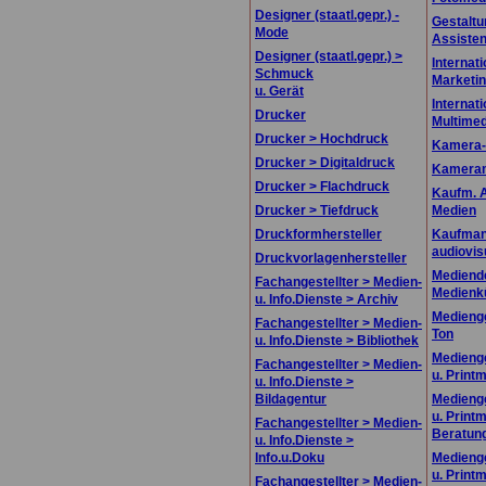
Designer (staatl.gepr.) -
Gestaltu
Mode
Assisten
Designer (staatl.gepr.) >
Internati
Schmuck
Marketin
u. Gerät
Internati
Drucker
Multimed
Drucker > Hochdruck
Kamera-
Drucker > Digitaldruck
Kamera
Drucker > Flachdruck
Kaufm. A
Drucker > Tiefdruck
Medien
Druckformhersteller
Kaufman
audiovis
Druckvorlagenhersteller
Mediende
Fachangestellter > Medien-
Medienk
u. Info.Dienste > Archiv
Medienge
Fachangestellter > Medien-
Ton
u. Info.Dienste > Bibliothek
Medienge
Fachangestellter > Medien-
u. Print
u. Info.Dienste >
Bildagentur
Medienge
u. Print
Fachangestellter > Medien-
Beratun
u. Info.Dienste >
Info.u.Doku
Medienge
u. Print
Fachangestellter > Medien-