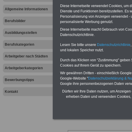
.
Diese Internetseite verwendet Cookies, um 
Allgemeine Informationen
Dienste und Funktionen bereitzustellen. Es
Berufskatego
Personalisierung von Anzeigen verwendet - un
Berufsbilder
personalisierte Werbung genutzt.
Pädagogik u
Diese Internetseite macht Gebrauch von Cooki
Ausbildungsstellen
Datenschutzrichtlinie.
Berufskategorien
Lesen Sie bitte unsere
Datenschutzrichtlinie
,
und lokalen Speicher nutzt.
Atem-, Sprech- u. Stimmlehrer
G
Arbeitgeber nach Städten
Durch das Klicken von "Zustimmung" geben Sie
Erzieher
J
Cookies auf Ihrem Gerät zu speichern.
Erzieher > Jugend- u.
J
Arbeitgeberkategorien
Heimerziehung
Wir gewähren Dritten - einschließlich Google -
L
Erziehungshelfer
Google-Website "
Datenschutzerklärung & N
Bewerbungstipps
M
Google ihre personenbezogenen Daten verw
Fachlehrer > Förder-, Real-,
M
berufl. Schulen
Dürfen wir Ihre Daten nutzen, um Anzeigen 
Kontakt
S
Fachlehrer > musisch-technische
erheben Daten und verwenden Cookies, 
S
Faecher
S
Förderlehrer