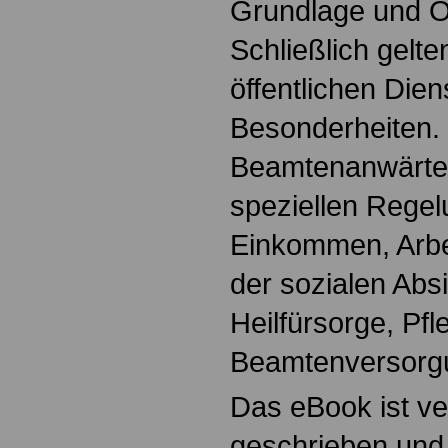
Grundlage und Or
Schließlich gelte
öffentlichen Dien
Besonderheiten.
Beamtenanwärter
speziellen Regel
Einkommen, Arbei
der sozialen Absi
Heilfürsorge, Pf
Beamtenversorg
Das eBook ist ve
geschrieben und 