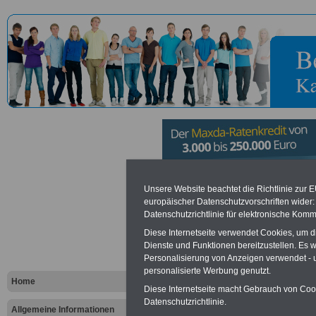
Verbandsg
Unsere Website beachtet die Richtlinie zur 
europäischer Datenschutzvorschriften wide
Datenschutzrichtlinie für elektronische Komm
Cochem
Diese Internetseite verwendet Cookies, um 
Dienste und Funktionen bereitzustellen. Es
Personalisierung von Anzeigen verwendet - un
Vorteile für den öffentlichen Dien
personalisierte Werbung genutzt.
Vergleichen und sparen
:
Home
Bausparen schon ab 16 Jahren
Diese Internetseite macht Gebrauch von Cooki
Berufsunfähigkeitsabsicherung
Datenschutzrichtlinie.
Allgemeine Informationen
Krankenzusatzversicherung
-