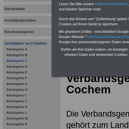
Online-Vergleich Gesetzliche
Lesen Sie bitte unsere
Datenschutzrichtlinie
,
Krankenkassen
-
Berufsbilder
und lokalen Speicher nutzt.
Zahnzusatzversicherung
-
Vorteile der Privaten
Durch das Klicken von "Zustimmung" geben Sie
Ausbildungsstellen
Krankenversicherung
Cookies auf Ihrem Gerät zu speichern.
Wir gewähren Dritten - einschließlich Google -
Berufskategorien
Google-Website "
Datenschutzerklärung & N
Google ihre personenbezogenen Daten verw
Arbeitgeber nach Städten
Arbeitgeber A
zurück zur Über
Dürfen wir Ihre Daten nutzen, um Anzeigen 
erheben Daten und verwenden Cookies, 
Arbeitgeber B
Arbeitgeber C
Arbeitgeber D
Arbeitgeber E
Verbandsg
Arbeitgeber F
Arbeitgeber G
Cochem
Arbeitgeber H
Arbeitgeber I
Arbeitgeber J
Arbeitgeber K
Die Verbandsge
Arbeitgeber L
Arbeitgeber M
gehört zum Land
Arbeitgeber N