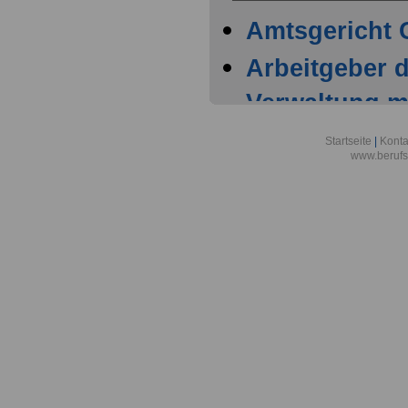
Amtsgericht
Arbeitgeber d
Verwaltung mi
Bundesagent
Startseite
|
Konta
www.berufs
Ausbildungs
Luftbeweglich
Bundesagentur
Regionaldire
Chemnitz
Bundeswehrve
Italien in Cat