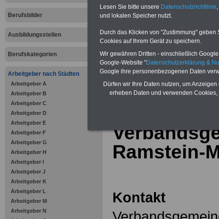
Online-Vergleich Gesetzliche
Lesen Sie bitte unsere
Datenschutzrichtlinie
,
Krankenkassen
-
Berufsbilder
und lokalen Speicher nutzt.
Zahnzusatzversicherung
-
Vorteile der Privaten
Durch das Klicken von "Zustimmung" geben Sie
Ausbildungsstellen
Krankenversicherung
Cookies auf Ihrem Gerät zu speichern.
Wir gewähren Dritten - einschließlich Google -
Berufskategorien
Google-Website "
Datenschutzerklärung & N
Google ihre personenbezogenen Daten verw
Arbeitgeber nach Städten
Arbeitgeber A
zurück zur Über
Dürfen wir Ihre Daten nutzen, um Anzeigen 
erheben Daten und verwenden Cookies, 
Arbeitgeber B
Arbeitgeber C
Arbeitgeber D
Arbeitgeber E
Verbandsg
Arbeitgeber F
Arbeitgeber G
Ramstein-
Arbeitgeber H
Arbeitgeber I
Arbeitgeber J
Arbeitgeber K
Arbeitgeber L
Kontakt
Arbeitgeber M
Arbeitgeber N
Verbandsgemein