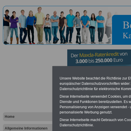
Verbandsg
Unsere Website beachtet die Richtlinie zur 
europäischer Datenschutzvorschriften wide
Datenschutzrichtlinie für elektronische Komm
Ramstein-
Diese Internetseite verwendet Cookies, um 
Dienste und Funktionen bereitzustellen. Es
Personalisierung von Anzeigen verwendet - un
Vorteile für den öffentlichen Dien
personalisierte Werbung genutzt.
Vergleichen und sparen
:
Home
Bausparen schon ab 16 Jahren
Diese Internetseite macht Gebrauch von Cooki
Berufsunfähigkeitsabsicherung
Datenschutzrichtlinie.
Allgemeine Informationen
Krankenzusatzversicherung
-