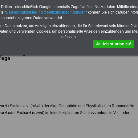
Der OnlineService bietet zehn
ritten - einschließlich Google - ebenfalls Zugriff auf die Nutzerdaten. Mithilfe eine
OnlineBücher bzw. eBooks zu
enen Stellen und Ausbildungsplätze in der
te "
Datenschutzerklärung & Nutzungsbedingungen
" können Sie sich darüber infor
Themen des öffentlichen
öffentlichen Verwaltung >>>
/allgemeine-
personenbezogenen Daten verwendet.
Dienstes. Die Bücher kann man
formationen/stellenportal-offene-stellen
herunterladen, lesen und/oder
hre Daten nutzen, um Anzeigen einzublenden, die für Sie relevant sein könnten? U
ausdrucken
>>>zur Bestellung
aten und verwenden Cookies, um personalisierte Anzeigen einzublenden und Me
erfassen.
Ja, ich stimme zu!
geberkategorien und Berufe aus dem Bereich Gesundheit
lege
arzt / Stationsarzt (m/w/d) der Akut-Orthopädie und Physikalischen
Rehamedizin
arzt oder Facharzt (m/w/d) im Interdisziplinären Schmerzzentrum in Voll- oder