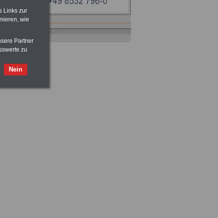
s Links zur
mieren, wie
Ratgeber
zum Berufseinstieg
nsere Partner
TIPPS
und
Ratschläge
>>>
OnlineBuch
für nur 7,50 Euro
sswerte zu
Nein