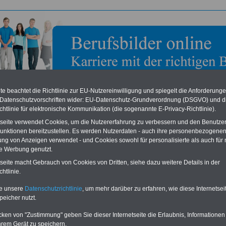
e beachtet die Richtlinie zur EU-Nutzereinwilligung und spiegelt die Anforderung
 Datenschutzvorschriften wider: EU-Datenschutz-Grundverordnung (DSGVO) und d
chtlinie für elektronische Kommunikation (die sogenannte E-Privacy-Richtlinie).
tseite verwendet Cookies, um die Nutzererfahrung zu verbessern und den Benutze
unktionen bereitzustellen. Es werden Nutzerdaten - auch ihre personenbezogenen
geberkategorien und Berufe: Gesundheit und Pflege
ung von Anzeigen verwendet - und Cookies sowohl für personalisierte als auch für 
te Werbung genutzt.
O
nline
S
ervic
e
für 10
Neu aufgelegt: März 2025
tseite macht Gebrauch von Cookies von Dritten, siehe dazu weitere Details in der
Euro
htlinie.
Für nur 10,00 Euro bei einer
Laufzeit von 12 Monaten bleiben
te unsere
Datenschutzrichtlinie
, um mehr darüber zu erfahren, wie diese Internetse
Sie in den wichtigsten Fragen
peicher nutzt.
zum Öffentlichen Dienst auf dem
Laufenden: auch ein eBook zum
cken von "Zustimmung" geben Sie dieser Internetseite die Erlaubnis, Informationen
Berufseinstieg in den öffentlichen
Dienst ist enthalten.
hrem Gerät zu speichern.