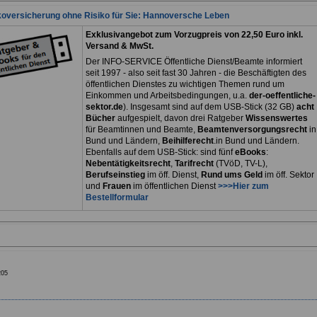
koversicherung ohne Risiko für Sie: Hannoversche Leben
Exklusivangebot zum Vorzugpreis von 22,50 Euro inkl.
Versand & MwSt.
Der INFO-SERVICE Öffentliche Dienst/Beamte informiert
seit 1997 - also seit fast 30 Jahren - die Beschäftigten des
öffentlichen Dienstes zu wichtigen Themen rund um
Einkommen und Arbeitsbedingungen, u.a.
der-oeffentliche-
sektor.de
). Insgesamt sind auf dem USB-Stick (32 GB)
acht
Bücher
aufgespielt, davon drei
Ratgeber
Wissenswertes
für Beamtinnen und Beamte,
Beamtenversorgungsrecht
in
Bund und Ländern,
Beihilferecht
.in Bund und Ländern.
Ebenfalls auf dem USB-Stick: sind fünf
eBooks
:
Nebentätigkeitsrecht
,
Tarifrecht
(TVöD, TV-L),
Berufseinstieg
im öff. Dienst,
Rund ums Geld
im öff. Sektor
und
Frauen
im öffentlichen Dienst
>>>Hier zum
Bestellformular
205