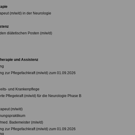
apie
apeut (m/w/d) in der Neurologie
stenz
 den diätetischen Posten (m/w/d)
Therapie und Assistenz
ung
ng zur Pflegefachkraft (m/w/d) zum 01.09.2026
its- und Krankenpflege
te Pflegekraft (m/w/d) für die Neurologie Phase B
rapeut (m/w/d)
nungspraktikum
med. Bademeister (m/w/d)
ng zur Pflegefachkraft (m/w/d) zum 01.09.2026
ung