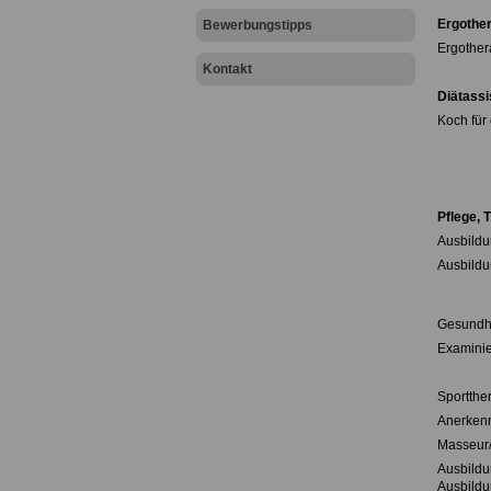
Ergother
Bewerbungstipps
Ergother
Kontakt
Diätassi
Koch für
Pflege, 
Ausbild
Ausbildu
Gesundhe
Examinier
Sportthe
Anerken
Masseur/
Ausbildu
Ausbild