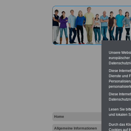
Unsere Websit
europäischer
Datenschutzri
Diese Interne
Dienste und F
Arbeit
Personalisier
personalisier
Diese Interne
Datenschutzric
Lesen Sie bit
und lokalen S
Home
Durch das Kli
Allgemeine Informationen
Cookies auf I