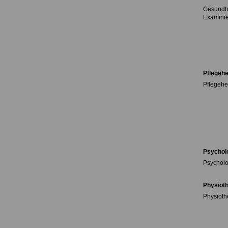
Gesundhe
Examinie
Pflegehe
Pflegehel
Psychol
Psycholo
Physioth
Physioth