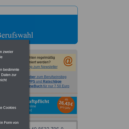
en zweier
ie
Sie möchten regelmäßig
informiert werden?
Anmeldung zum Newsletter
rn bestimmte
 Daten zur
Ratgeber
zum Berufseinstieg
nicht
TIPPS
und
Ratschläge
>>>
OnlineBuch
für nur 7,50 Euro
ite Cookies
 in Form von