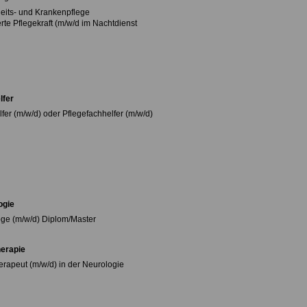
its- und Krankenpflege
rte Pflegekraft (m/w/d im Nachtdienst
lfer
fer (m/w/d) oder Pflegefachhelfer (m/w/d)
ogie
ge (m/w/d) Diplom/Master
erapie
erapeut (m/w/d) in der Neurologie