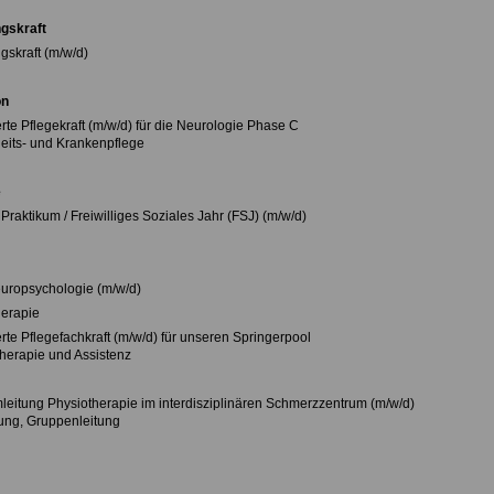
ngskraft
gskraft (m/w/d)
on
rte Pflegekraft (m/w/d) für die Neurologie Phase C
its- und Krankenpflege
e
Praktikum / Freiwilliges Soziales Jahr (FSJ) (m/w/d)
europsychologie (m/w/d)
erapie
rte Pflegefachkraft (m/w/d) für unseren Springerpool
Therapie und Assistenz
mleitung Physiotherapie im interdisziplinären Schmerzzentrum (m/w/d)
ung, Gruppenleitung