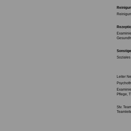
Reinigu
Reinigun
Rezepti
Examinie
Gesundhe
Sonstig
Soziales 
Leiter N
Psychoth
Examinie
Pflege, 
Stv
. Tea
Teamleit