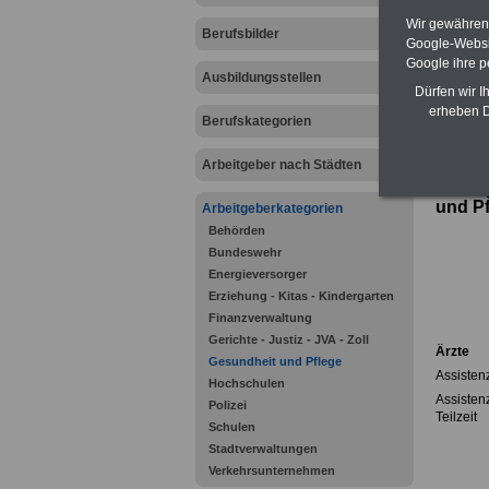
Wir gewähren D
Berufsbilder
Off
Google-Websi
Google ihre 
Ausbildungsstellen
in
Dürfen wir I
erheben D
Berufskategorien
Arbeitgeber nach Städten
Arbeit
und Pf
Arbeitgeberkategorien
Behörden
Bundeswehr
Energieversorger
Erziehung - Kitas - Kindergarten
Finanzverwaltung
Gerichte - Justiz - JVA - Zoll
Ärzte
Gesundheit und Pflege
Assistenz
Hochschulen
Assistenz
Polizei
Teilzeit
Schulen
Stadtverwaltungen
Verkehrsunternehmen