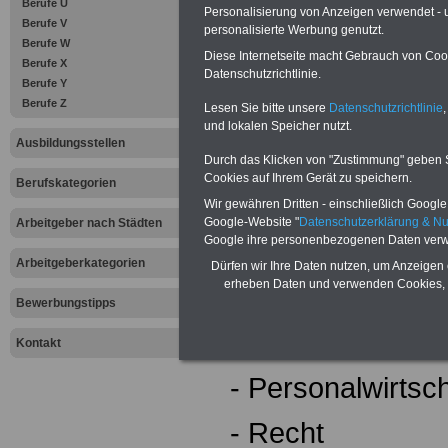
Berufe U
vorgegebenen Ric
Personalisierung von Anzeigen verwendet - un
Berufe V
personalisierte Werbung genutzt.
Berufe W
Maßnahmen in I
Diese Internetseite macht Gebrauch von Cooki
Berufe X
Datenschutzrichtlinie.
Berufe Y
Verantwortungsbe
Berufe Z
Lesen Sie bitte unsere
Datenschutzrichtlinie
,
Während der Aus
und lokalen Speicher nutzt.
Ausbildungsstellen
Durch das Klicken von "Zustimmung" geben Sie
folgende Themen
Cookies auf Ihrem Gerät zu speichern.
Berufskategorien
Wir gewähren Dritten - einschließlich Google -
Google-Website "
Datenschutzerklärung & N
Arbeitgeber nach Städten
Google ihre personenbezogenen Daten verw
- Volkswirtschaf
Arbeitgeberkategorien
Dürfen wir Ihre Daten nutzen, um Anzeigen 
erheben Daten und verwenden Cookies, 
- Handelsbetrieb
Bewerbungstipps
- Betriebsorganis
Kontakt
- Personalwirtsch
- Recht