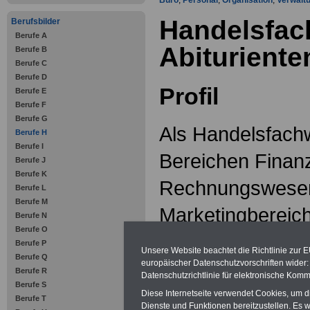
Büro
,
Personal
,
Organisation
,
Verwalt
Handelsfach
Berufsbilder
Berufe A
Abiturient
Berufe B
Berufe C
Berufe D
Profil
Berufe E
Berufe F
Berufe G
Als Handelsfachwi
Berufe H
Berufe I
Bereichen Finan
Berufe J
Berufe K
Rechnungswesen
Berufe L
Berufe M
Marketingbereich
Berufe N
Berufe O
oder auch im Pe
Berufe P
Unsere Website beachtet die Richtlinie zur 
Berufe Q
eingesetzt und f
europäischer Datenschutzvorschriften wide
Berufe R
Datenschutzrichtlinie für elektronische Komm
Berufe S
von der Geschäft
Diese Internetseite verwendet Cookies, um 
Berufe T
Dienste und Funktionen bereitzustellen. Es