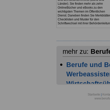
Länder). Sie finden mehr als zehn
OnlineBücher und eBooks zu den
wichtigsten Themen im Öffentlichen
Dienst. Daneben finden Sie Merkblätter
Checklisten und Muster für den
Schriftwechsel mit ihrer Behördenleitun
mehr zu:
Beruf
Berufe und B
Werbeassiste
Wirtschaftsüb
Berufsbild z
Startseite
|
Konta
www.berufs
Werbeassiste