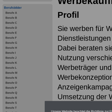
Werbekauff
Berufsbilder
Profil
Berufe A
Berufe B
Berufe C
Sie werben für 
Berufe D
Berufe E
Dienstleistungen 
Berufe F
Berufe G
Dabei beraten si
Berufe H
Berufe I
Nutzung verschi
Berufe J
Berufe K
Werbeträger und 
Berufe L
Berufe M
Werbekonzeption
Berufe N
Berufe O
Anzeigenkampag
Berufe P
Berufe Q
Umsetzung der W
Berufe R
Berufe S
sie für den organ
Berufe T
Unsere Website beachtet die Richtlinie zur 