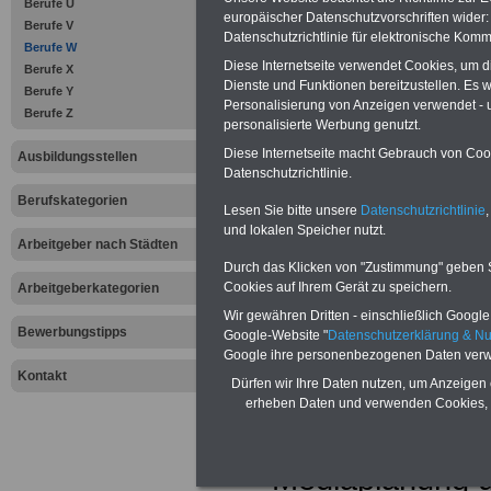
Berufe U
verantwortlich u
europäischer Datenschutzvorschriften wide
Berufe V
Datenschutzrichtlinie für elektronische Komm
Berufe W
entsprechenden H
Diese Internetseite verwendet Cookies, um 
Berufe X
Dienste und Funktionen bereitzustellen. Es
Berufe Y
Im Ausbildungsbe
Personalisierung von Anzeigen verwendet - un
Berufe Z
personalisierte Werbung genutzt.
Diese Internetseite macht Gebrauch von Cooki
Ausbildungsstellen
Datenschutzrichtlinie.
- Funktion der 
Berufskategorien
Lesen Sie bitte unsere
Datenschutzrichtlinie
,
- Bereiche und S
und lokalen Speicher nutzt.
Arbeitgeber nach Städten
Durch das Klicken von "Zustimmung" geben Sie
Werbewirtschaft
Cookies auf Ihrem Gerät zu speichern.
Arbeitgeberkategorien
Wir gewähren Dritten - einschließlich Google -
- Einsatz von In
Bewerbungstipps
Google-Website "
Datenschutzerklärung & N
Google ihre personenbezogenen Daten verw
- Kommunikation
Kontakt
Dürfen wir Ihre Daten nutzen, um Anzeigen 
erheben Daten und verwenden Cookies, 
- Mediastrategie
- Mediaplanung u