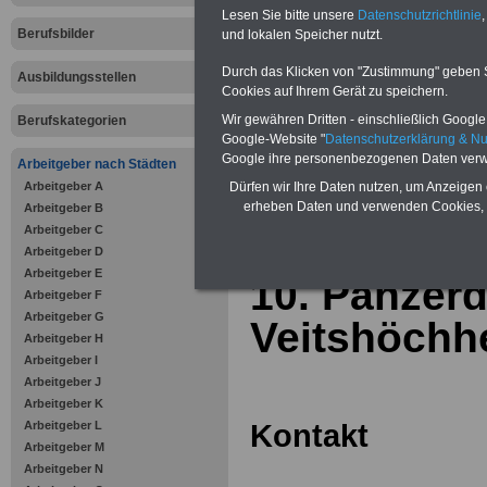
Online-Vergleich Gesetzliche
Lesen Sie bitte unsere
Datenschutzrichtlinie
,
Krankenkassen
-
Berufsbilder
und lokalen Speicher nutzt.
Zahnzusatzversicherung
-
Vorteile der Privaten
Durch das Klicken von "Zustimmung" geben Sie
Ausbildungsstellen
Krankenversicherung
Cookies auf Ihrem Gerät zu speichern.
Wir gewähren Dritten - einschließlich Google -
Berufskategorien
Google-Website "
Datenschutzerklärung & N
Google ihre personenbezogenen Daten verw
Arbeitgeber nach Städten
Arbeitgeber A
zurück zur Über
Dürfen wir Ihre Daten nutzen, um Anzeigen 
erheben Daten und verwenden Cookies, 
Arbeitgeber B
Arbeitgeber C
Arbeitgeber D
Arbeitgeber E
10. Panzerd
Arbeitgeber F
Arbeitgeber G
Veitshöchh
Arbeitgeber H
Arbeitgeber I
Arbeitgeber J
Arbeitgeber K
Kontakt
Arbeitgeber L
Arbeitgeber M
Arbeitgeber N