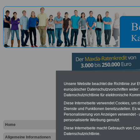
10. Panzerd
Unsere Website beachtet die Richtlinie zur 
europäischer Datenschutzvorschriften wide
Datenschutzrichtlinie für elektronische Komm
Veitshöchh
Diese Internetseite verwendet Cookies, um 
Dienste und Funktionen bereitzustellen. Es
Personalisierung von Anzeigen verwendet - un
Vorteile für den öffentlichen Dien
personalisierte Werbung genutzt.
Vergleichen und sparen
:
Home
Bausparen schon ab 16 Jahren
Diese Internetseite macht Gebrauch von Cooki
Berufsunfähigkeitsabsicherung
Datenschutzrichtlinie.
Allgemeine Informationen
Krankenzusatzversicherung
-