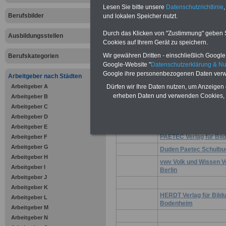
Lesen Sie bitte unsere
Datenschutzrichtlinie
,
Berufsbilder
und lokalen Speicher nutzt.
Durch das Klicken von "Zustimmung" geben Sie
Ausbildungsstellen
Cookies auf Ihrem Gerät zu speichern.
Julius Klinkhardt Verl
Heilbrunn
Wir gewähren Dritten - einschließlich Google -
Berufskategorien
Google-Website "
Datenschutzerklärung & N
Google ihre personenbezogenen Daten verw
Arbeitgeber nach Städten
Verlag an der Trave , 
Arbeitgeber A
Dürfen wir Ihre Daten nutzen, um Anzeigen 
Schneider Verlag Hoh
erheben Daten und verwenden Cookies, 
Arbeitgeber B
Baltmannsweiler
Arbeitgeber C
Cornelsen Verlag GmbH
Arbeitgeber D
LOG IN Verlag GmbH , 
Arbeitgeber E
PAETEC Verlag für Bild
Arbeitgeber F
Arbeitgeber G
Duden Paetec Schulbuc
Arbeitgeber H
vwv Volk und Wissen V
Arbeitgeber I
Berlin
Arbeitgeber J
Arbeitgeber K
HERDT Verlag für Bil
Arbeitgeber L
Bodenheim
Arbeitgeber M
Arbeitgeber N