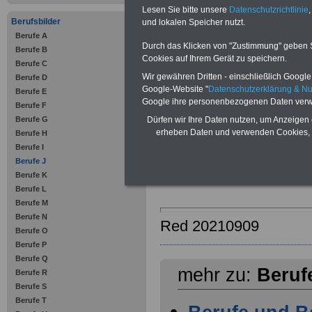
Lesen Sie bitte unsere
Datenschutzrichtlinie
,
Berufsbilder
und lokalen Speicher nutzt.
Berufe A
Berufe und Ber
Durch das Klicken von "Zustimmung" geben Sie
Berufe B
Cookies auf Ihrem Gerät zu speichern.
Berufe C
Wir gewähren Dritten - einschließlich Google -
Berufe D
Google-Website "
Datenschutzerklärung & N
Berufe E
Google ihre personenbezogenen Daten verw
Jugendberaterin
bzw.
J
Berufe F
Berufe G
Dürfen wir Ihre Daten nutzen, um Anzeigen 
Jugendreferentin
bzw.
erheben Daten und verwenden Cookies, 
Berufe H
Justizfachangestellte
b
Berufe I
Berufe J
Berufe K
Berufe L
Berufe M
Berufe N
Red 20210909
Berufe O
Berufe P
Berufe Q
mehr zu:
Beruf
Berufe R
Berufe S
Berufe T