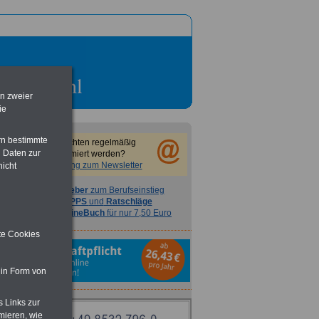
en zweier
ie
rn bestimmte
Sie möchten regelmäßig
 Daten zur
informiert werden?
Anmeldung zum Newsletter
nicht
Ratgeber
zum Berufseinstieg
TIPPS
und
Ratschläge
>>>
OnlineBuch
für nur 7,50 Euro
ite Cookies
 in Form von
s Links zur
mieren, wie