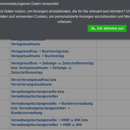
Ver- u. Entsorgerin
bzw.
Ver- u. Entsorger
personenbezogenen Daten verwendet.
Veranstaltungskauffrau
bzw.
hre Daten nutzen, um Anzeigen einzublenden, die für Sie relevant sein könnten? U
Veranstaltungskaufmann
aten und verwenden Cookies, um personalisierte Anzeigen einzublenden und Me
Verkäuferin
vzw.
Verkäufer
erfassen.
Verkehrsflugzeugführerin (ATPL
bzw.
Ja, ich stimme zu!
Verkehrsflugzeugführer (ATPL
Verlagskauffrau
bzw.
Verlagskaufmann
Verlagskauffrau > Buchverlag
bzw.
Verlagskaufmann > Buchverlag
Verlagskauffrau > Zeitungs- u. Zeitschriftenverlag
bzw.
Verlagskaufmann > Zeitungs- u.
Zeitschriftenverlag
Versicherungskauffrau
bzw.
Versicherungskaufmann
Verwaltungsfachangestellte
bzw.
Verwaltungsfachangestellter
Verwaltungsfachangestellte > Bundesverwaltung
bzw.
Verwaltungsfachangestellter >
Bundesverwaltung
Verwaltungsfachangestellte > HWK u. IHK
bzw.
Verwaltungsfachangestellter > HWK u. IHK