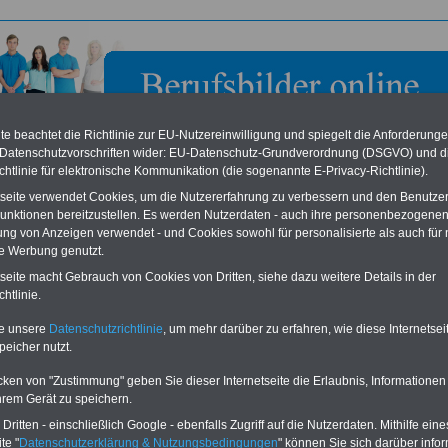
e beachtet die Richtlinie zur EU-Nutzereinwilligung und spiegelt die Anforderung
 Datenschutzvorschriften wider: EU-Datenschutz-Grundverordnung (DSGVO) und d
chtlinie für elektronische Kommunikation (die sogenannte E-Privacy-Richtlinie).
tseite verwendet Cookies, um die Nutzererfahrung zu verbessern und den Benutze
unktionen bereitzustellen. Es werden Nutzerdaten - auch ihre personenbezogenen
ung von Anzeigen verwendet - und Cookies sowohl für personalisierte als auch für 
te Werbung genutzt.
 von Ver- und Enorgerin bis Veterinärmedizinscher Dienst
tseite macht Gebrauch von Cookies von Dritten, siehe dazu weitere Details in der
htlinie.
te unsere
Datenschutzrichtlinie
, um mehr darüber zu erfahren, wie diese Internetse
Berufe und Berufsbilder
>>>zum LINK
oder PDF
peicher nutzt.
von Ver- und Entsorger bis
Veterinärmedizinischer Dienst
cken von "Zustimmung" geben Sie dieser Internetseite die Erlaubnis, Informationen
hrem Gerät zu speichern.
ritten - einschließlich Google - ebenfalls Zugriff auf die Nutzerdaten. Mithilfe eine
te "
Datenschutzerklärung & Nutzungsbedingungen
" können Sie sich darüber infor