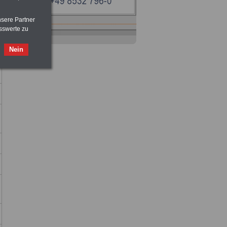
nsere Partner
sswerte zu
Ratgeber
zum Berufseinstieg
TIPPS
und
Ratschläge
Nein
>>>
OnlineBuch
für nur 7,50 Euro