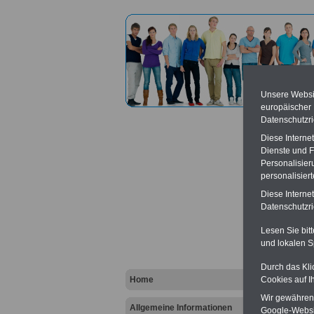
Unsere Websit
europäischer
Datenschutzri
Diese Interne
Dienste und F
Personalisier
personalisier
Berufe
Diese Interne
Datenschutzric
...
Lesen Sie bit
und lokalen S
Durch das Kli
Home
Cookies auf I
Wir gewähren D
Allgemeine Informationen
Google-Websi