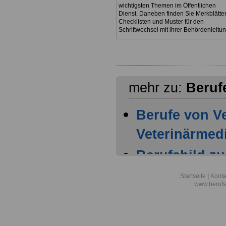
wichtigsten Themen im Öffentlichen
Dienst. Daneben finden Sie Merkblätter
Checklisten und Muster für den
Schriftwechsel mit ihrer Behördenleitun
mehr zu:
Beruf
Berufe von Ve
Veterinärmed
Berufsbild z
Ver- u. Entso
Startseite
|
Konta
www.berufs
Berufsbild z
Ver- u. Entso