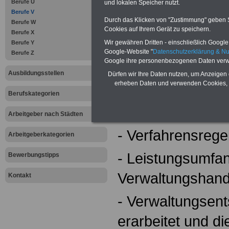
Berufe U
und lokalen Speicher nutzt.
Berufe V
Durch das Klicken von "Zustimmung" geben Sie
Berufe W
- Rechtsvorschrif
Cookies auf Ihrem Gerät zu speichern.
Berufe X
Wir gewähren Dritten - einschließlich Google -
Berufe Y
Aufgabenbereich
Google-Website "
Datenschutzerklärung & N
Berufe Z
Google ihre personenbezogenen Daten verw
Bundesverwaltun
Ausbildungsstellen
Dürfen wir Ihre Daten nutzen, um Anzeigen 
erheben Daten und verwenden Cookies, 
anwendet
Berufskategorien
- Arbeitsabläufe 
Arbeitgeber nach Städten
- Verfahrensreg
Arbeitgeberkategorien
- Leistungsumfa
Bewerbungstipps
Verwaltungshande
Kontakt
- Verwaltungsen
erarbeitet und di