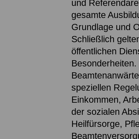
und Referendare. 
gesamte Ausbildu
Grundlage und Or
Schließlich gelte
öffentlichen Dien
Besonderheiten.
Beamtenanwärter
speziellen Regel
Einkommen, Arbei
der sozialen Absi
Heilfürsorge, Pf
Beamtenversorg