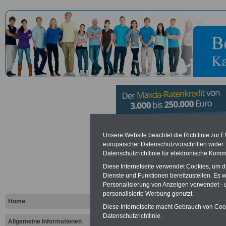
Fraunhofer-I
Unsere Website beachtet die Richtlinie zur 
europäischer Datenschutzvorschriften wide
Datenschutzrichtlinie für elektronische Komm
Kurzzeitdyn
Diese Internetseite verwendet Cookies, um 
Mach-Instit
Dienste und Funktionen bereitzustellen. Es
Personalisierung von Anzeigen verwendet - un
personalisierte Werbung genutzt.
Home
Diese Internetseite macht Gebrauch von Cooki
Vorteile für den öffentlichen Dien
Datenschutzrichtlinie.
Vergleichen und sparen
:
Allgemeine Informationen