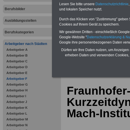
Bausparen schon ab 16 Jahren
Lesen Sie bitte unsere
Datenschutzrichtlinie
,
Berufsunfähigkeitsabsicherung
Berufsbilder
und lokalen Speicher nutzt.
Krankenzusatzversicherung
-
Online-Vergleich Gesetzliche
Krankenkassen
-
Durch das Klicken von "Zustimmung" geben Sie
Ausbildungsstellen
Zahnzusatzversicherung
-
Cookies auf Ihrem Gerät zu speichern.
Vorteile der Privaten
Wir gewähren Dritten - einschließlich Google -
Berufskategorien
Krankenversicherung
Google-Website "
Datenschutzerklärung & N
Google ihre personenbezogenen Daten verw
Arbeitgeber nach Städten
Arbeitgeber A
Dürfen wir Ihre Daten nutzen, um Anzeigen 
erheben Daten und verwenden Cookies, 
Arbeitgeber B
Arbeitgeber C
zurück zur Über
Arbeitgeber D
Arbeitgeber E
Arbeitgeber F
Arbeitgeber G
Fraunhofer-I
Arbeitgeber H
Arbeitgeber I
Kurzzeitdyn
Arbeitgeber J
Arbeitgeber K
Mach-Instit
Arbeitgeber L
Arbeitgeber M
Arbeitgeber N