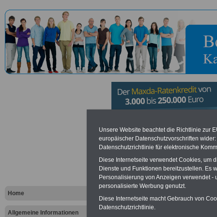
Hauptzolla
Unsere Website beachtet die Richtlinie zur 
europäischer Datenschutzvorschriften wide
Datenschutzrichtlinie für elektronische Komm
Main in Fra
Diese Internetseite verwendet Cookies, um 
Dienste und Funktionen bereitzustellen. Es
Personalisierung von Anzeigen verwendet - un
Vorteile für den öffentlichen Dien
personalisierte Werbung genutzt.
Vergleichen und sparen
:
Home
Bausparen schon ab 16 Jahren
Diese Internetseite macht Gebrauch von Cooki
Berufsunfähigkeitsabsicherung
Datenschutzrichtlinie.
Allgemeine Informationen
Krankenzusatzversicherung
-