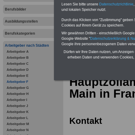
Online-Vergleich Gesetzliche
Lesen Sie bitte unsere
Datenschutzrichtlinie
,
Krankenkassen
-
Berufsbilder
und lokalen Speicher nutzt.
Zahnzusatzversicherung
-
Vorteile der Privaten
Durch das Klicken von "Zustimmung" geben Sie
Ausbildungsstellen
Krankenversicherung
Cookies auf Ihrem Gerät zu speichern.
Wir gewähren Dritten - einschließlich Google -
Berufskategorien
Google-Website "
Datenschutzerklärung & N
Google ihre personenbezogenen Daten verw
Arbeitgeber nach Städten
Arbeitgeber A
zurück zur Über
Dürfen wir Ihre Daten nutzen, um Anzeigen 
erheben Daten und verwenden Cookies, 
Arbeitgeber B
Arbeitgeber C
Arbeitgeber D
Arbeitgeber E
Hauptzolla
Arbeitgeber F
Arbeitgeber G
Main in Fra
Arbeitgeber H
Arbeitgeber I
Arbeitgeber J
Arbeitgeber K
Kontakt
Arbeitgeber L
Arbeitgeber M
Arbeitgeber N