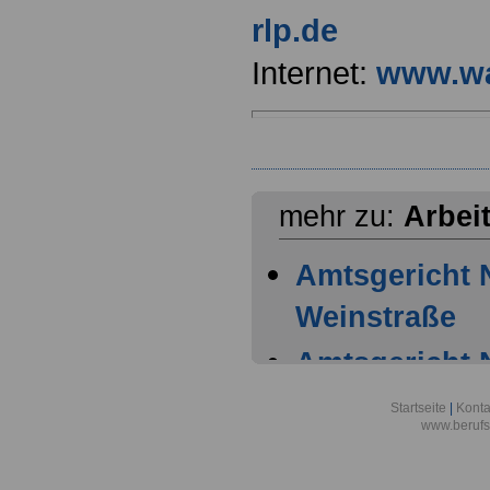
rlp.de
Internet:
www.wa
mehr zu:
Arbei
Amtsgericht 
Weinstraße
Amtsgericht 
Arbeitgeber 
Startseite
|
Konta
www.berufs
Deutschland