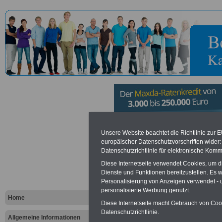
Forstamt N
Unsere Website beachtet die Richtlinie zur 
europäischer Datenschutzvorschriften wide
Datenschutzrichtlinie für elektronische Komm
Vorteile für den öffentlichen Dien
Diese Internetseite verwendet Cookies, um 
Dienste und Funktionen bereitzustellen. Es
Vergleichen und sparen
:
Personalisierung von Anzeigen verwendet - un
Bausparen schon ab 16 Jahren
Berufsunfähigkeitsabsicherung
personalisierte Werbung genutzt.
Home
Krankenzusatzversicherung
-
Diese Internetseite macht Gebrauch von Cooki
Online-Vergleich Gesetzliche
Datenschutzrichtlinie.
Krankenkassen
-
Allgemeine Informationen