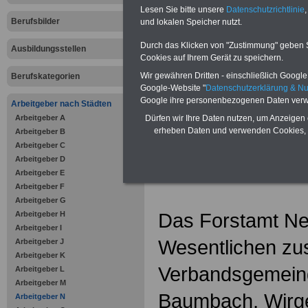
Zahnzusatzversicherung
-
Lesen Sie bitte unsere
Datenschutzrichtlinie
,
Vorteile der Privaten
Berufsbilder
Krankenversicherung
und lokalen Speicher nutzt.
Durch das Klicken von "Zustimmung" geben Sie
Ausbildungsstellen
Cookies auf Ihrem Gerät zu speichern.
Wir gewähren Dritten - einschließlich Google -
Berufskategorien
Google-Website "
Datenschutzerklärung & N
zurück zur Über
Google ihre personenbezogenen Daten verw
Arbeitgeber nach Städten
Arbeitgeber A
Dürfen wir Ihre Daten nutzen, um Anzeigen 
erheben Daten und verwenden Cookies, 
Arbeitgeber B
Arbeitgeber C
Forstamt N
Arbeitgeber D
Arbeitgeber E
Arbeitgeber F
Arbeitgeber G
Das Forstamt Ne
Arbeitgeber H
Arbeitgeber I
Wesentlichen zus
Arbeitgeber J
Arbeitgeber K
Verbandsgemein
Arbeitgeber L
Arbeitgeber M
Baumbach, Wirge
Arbeitgeber N