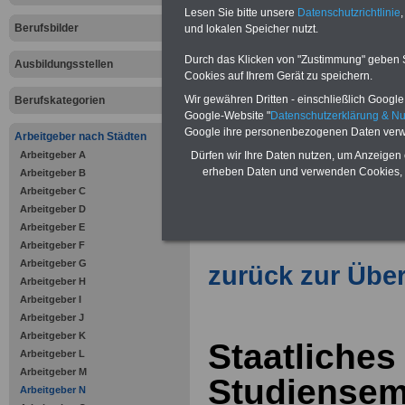
Lesen Sie bitte unsere
Datenschutzrichtlinie
,
Berufsbilder
und lokalen Speicher nutzt.
Vorteile für den öffentlichen Dien
Durch das Klicken von "Zustimmung" geben Sie
Vergleichen und sparen
:
Ausbildungsstellen
Bausparen schon ab 16 Jahren
Cookies auf Ihrem Gerät zu speichern.
Berufsunfähigkeitsabsicherung
Wir gewähren Dritten - einschließlich Google -
Berufskategorien
Krankenzusatzversicherung
-
Google-Website "
Datenschutzerklärung & N
Online-Vergleich Gesetzliche
Google ihre personenbezogenen Daten verw
Krankenkassen
-
Arbeitgeber nach Städten
Zahnzusatzversicherung
-
Arbeitgeber A
Dürfen wir Ihre Daten nutzen, um Anzeigen 
Vorteile der Privaten
erheben Daten und verwenden Cookies, 
Arbeitgeber B
Krankenversicherung
Arbeitgeber C
Arbeitgeber D
Arbeitgeber E
Arbeitgeber F
Arbeitgeber G
zurück zur Über
Arbeitgeber H
Arbeitgeber I
Arbeitgeber J
Arbeitgeber K
Staatliches
Arbeitgeber L
Arbeitgeber M
Studiensem
Arbeitgeber N