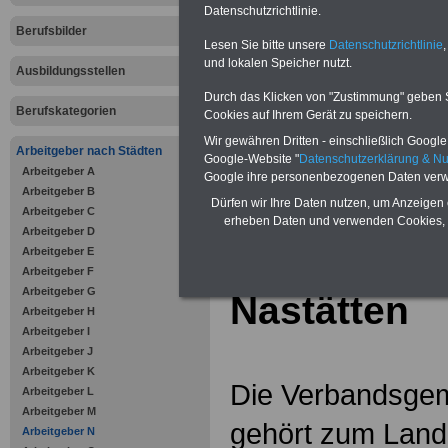
Online-Vergleich Gesetzliche
Datenschutzrichtlinie.
Krankenkassen
-
Berufsbilder
Zahnzusatzversicherung
-
Lesen Sie bitte unsere
Datenschutzrichtlinie
,
Vorteile der Privaten
und lokalen Speicher nutzt.
Ausbildungsstellen
Krankenversicherung
Durch das Klicken von "Zustimmung" geben Sie
Berufskategorien
Cookies auf Ihrem Gerät zu speichern.
Wir gewähren Dritten - einschließlich Google -
Arbeitgeber nach Städten
Google-Website "
Datenschutzerklärung & N
Arbeitgeber A
zurück zur Über
Google ihre personenbezogenen Daten verw
Arbeitgeber B
Dürfen wir Ihre Daten nutzen, um Anzeigen 
Arbeitgeber C
erheben Daten und verwenden Cookies, 
Arbeitgeber D
Arbeitgeber E
Verbandsg
Arbeitgeber F
Arbeitgeber G
Nastätten
Arbeitgeber H
Arbeitgeber I
Arbeitgeber J
Arbeitgeber K
Die Verbandsgem
Arbeitgeber L
Arbeitgeber M
gehört zum Land
Arbeitgeber N