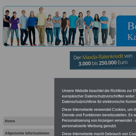
Verbandsg
Unsere Website beachtet die Richtlinie zur 
Nastätten
europäischer Datenschutzvorschriften wide
Datenschutzrichtlinie für elektronische Komm
Diese Internetseite verwendet Cookies, um 
Vorteile für den öffentlichen Dien
Dienste und Funktionen bereitzustellen. Es
Vergleichen und sparen
:
Personalisierung von Anzeigen verwendet - un
Home
Bausparen schon ab 16 Jahren
personalisierte Werbung genutzt.
Berufsunfähigkeitsabsicherung
Allgemeine Informationen
Krankenzusatzversicherung
-
Diese Internetseite macht Gebrauch von Cooki