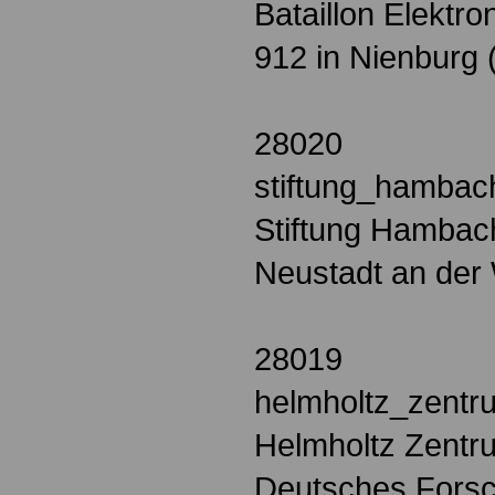
Bataillon Elektr
912 in Nienburg
28020
stiftung_hambac
Stiftung Hambach
Neustadt an der
28019
helmholtz_zent
Helmholtz Zent
Deutsches Forsc