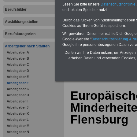
Bausparen schon ab 16 Jahren
Lesen Sie bitte unsere
Datenschutzrichtlinie
,
Berufsunfähigkeitsabsicherung
Berufsbilder
und lokalen Speicher nutzt.
Krankenzusatzversicherung
-
Online-Vergleich Gesetzliche
Krankenkassen
-
Durch das Klicken von "Zustimmung" geben Sie
Ausbildungsstellen
Zahnzusatzversicherung
-
Cookies auf Ihrem Gerät zu speichern.
Vorteile der Privaten
Wir gewähren Dritten - einschließlich Google -
Berufskategorien
Krankenversicherung
Google-Website "
Datenschutzerklärung & N
Google ihre personenbezogenen Daten verw
Arbeitgeber nach Städten
Arbeitgeber A
Dürfen wir Ihre Daten nutzen, um Anzeigen 
erheben Daten und verwenden Cookies, 
Arbeitgeber B
Arbeitgeber C
zurück zur Über
Arbeitgeber D
Arbeitgeber E
Arbeitgeber F
Arbeitgeber G
Europäisch
Arbeitgeber H
Arbeitgeber I
Minderheite
Arbeitgeber J
Arbeitgeber K
Flensburg
Arbeitgeber L
Arbeitgeber M
Arbeitgeber N