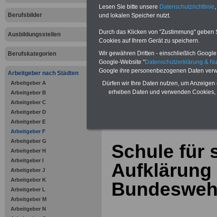
Bausparen schon ab 16 Jahren
Lesen Sie bitte unsere
Datenschutzrichtlinie
,
Berufsunfähigkeitsabsicherung
Berufsbilder
und lokalen Speicher nutzt.
Krankenzusatzversicherung
-
Online-Vergleich Gesetzliche
Krankenkassen
-
Durch das Klicken von "Zustimmung" geben Sie
Ausbildungsstellen
Zahnzusatzversicherung
-
Cookies auf Ihrem Gerät zu speichern.
Vorteile der Privaten
Wir gewähren Dritten - einschließlich Google -
Berufskategorien
Krankenversicherung
Google-Website "
Datenschutzerklärung & N
Google ihre personenbezogenen Daten verw
Arbeitgeber nach Städten
Arbeitgeber A
Dürfen wir Ihre Daten nutzen, um Anzeigen 
erheben Daten und verwenden Cookies, 
Arbeitgeber B
Arbeitgeber C
zurück zur Über
Arbeitgeber D
Arbeitgeber E
Arbeitgeber F
Arbeitgeber G
Schule für 
Arbeitgeber H
Arbeitgeber I
Aufklärung
Arbeitgeber J
Arbeitgeber K
Bundeswehr
Arbeitgeber L
Arbeitgeber M
Arbeitgeber N