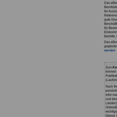
Das eBo
Berufssta
für Ausz
Referend
gute Grun
Beschäft
für Beam
Einkomme
Beihilfe
Das eBoo
gegliede
werden
Zum
Ko
können 
Publika
(Laufze
Nach Ih
persönl
Infor-ma
und des
Länder)
OnlineB
wichtig
Dienst. 