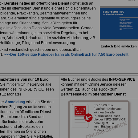
ok
Berufseinstieg im öffentlichen Dienst
richtet sich an
rter im öffentlichen Dienst und eignet sich gleichermaßen
ubildende, Praktikanten, Beamtenanwärter/innen und
are. Sie erhalten für die gesamte Ausbildungszeit eine
dlage und Orientierung. Schließlich gelten für
igte im öffentlichen Dienst viele Besonderheiten. Gerade
tenanwärter/innen gelten speziellen Regelungen bei
n, Arbeitszeit, Urlaub und der sozialen Absicherung, z.B.
, Heilfürsorge, Pflege und Beamtenversorgung.
Einfach Bild anklicken
k ist verständlich geschrieben und übersichtlich
rt.
>>>Der 150-seitige Ratgeber kann als
OnlineBuch
für 7,50 Euro bestellt
mplettpreis von nur 10 Euro
Alle Bücher und eBooks des
INFO-SERVICE
Sie mit dem OnlineService alle
können mit dem OnlineService gelesen
tionen des INFO-SERVICE lesen
werden, z.B. auch das eBook zum
it 12 Monate)
Berufseinstieg im öffentlichen Dienst
rer
Anmeldung
erhalten Sie den
ichen Zugang zu umfassenden
tionen zum öffentlichen Dienst
 Beamtenrechts (Bund und
. Sie finden mehr als zehn
ücher und eBooks zu den
sten Themen im Öffentlichen
Daneben finden Sie Merkblätter,