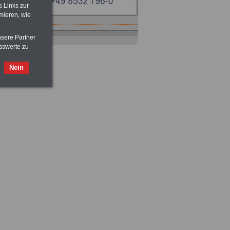
s Links zur
mieren, wie
nsere Partner
sswerte zu
Nein
Ratgeber
zum Berufseinstieg
TIPPS
und
Ratschläge
>>>
OnlineBuch
für nur 7,50 Euro