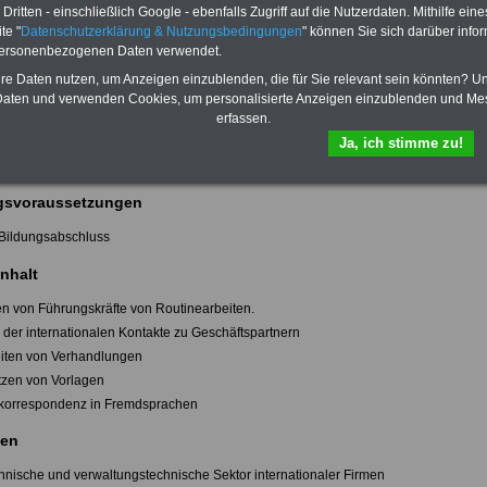
rigen Informations- und Dokumentationssysteme.
ritten - einschließlich Google - ebenfalls Zugriff auf die Nutzerdaten. Mithilfe eine
Ausbildung zum Internationalen Logistikassistenten beziehungsweise zur
te "
Datenschutzerklärung & Nutzungsbedingungen
" können Sie sich darüber infor
ionalen Logistikassistentin handelt es sich um eine Berufsfachschulausbildung aus
personenbezogenen Daten verwendet.
ch Organisation. Der theoretische und praktische Unterricht erfolgt an der
en Fachschule für Bau, Wirtschaft und Verkehr in Gotha, Thüringen.
hre Daten nutzen, um Anzeigen einzublenden, die für Sie relevant sein könnten? U
stehen zur Zeit keine weiteren Informationen zu Verfügung.
aten und verwenden Cookies, um personalisierte Anzeigen einzublenden und Me
erfassen.
dungsdauer
Ja, ich stimme zu!
in Vollzeit)
svoraussetzungen
r Bildungsabschluss
nhalt
ten von Führungskräfte von Routinearbeiten.
n der internationalen Kontakte zu Geschäftspartnern
eiten von Verhandlungen
tzen von Vorlagen
nkorrespondenz in Fremdsprachen
en
nnische und verwaltungstechnische Sektor internationaler Firmen