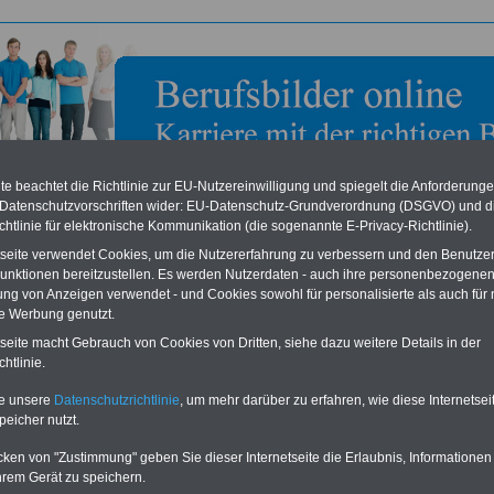
e beachtet die Richtlinie zur EU-Nutzereinwilligung und spiegelt die Anforderung
 Datenschutzvorschriften wider: EU-Datenschutz-Grundverordnung (DSGVO) und d
chtlinie für elektronische Kommunikation (die sogenannte E-Privacy-Richtlinie).
tseite verwendet Cookies, um die Nutzererfahrung zu verbessern und den Benutze
unktionen bereitzustellen. Es werden Nutzerdaten - auch ihre personenbezogenen
ung von Anzeigen verwendet - und Cookies sowohl für personalisierte als auch für 
bild zum Ausbildungsberuf: Internationaler
te Werbung genutzt.
ikassistent
tseite macht Gebrauch von Cookies von Dritten, siehe dazu weitere Details in der
n
,
Verkehr
,
Tourismus
,
Gastronomie
htlinie.
ationaler Logistikassistent
te unsere
Datenschutzrichtlinie
, um mehr darüber zu erfahren, wie diese Internetse
peicher nutzt.
cken von "Zustimmung" geben Sie dieser Internetseite die Erlaubnis, Informationen
rn als internationale/r Logistikassistent/in logistische Prozesse z.B. im Einkauf,
hrem Gerät zu speichern.
en die Lager-, Kommissionier- und Transportsysteme und betreiben die