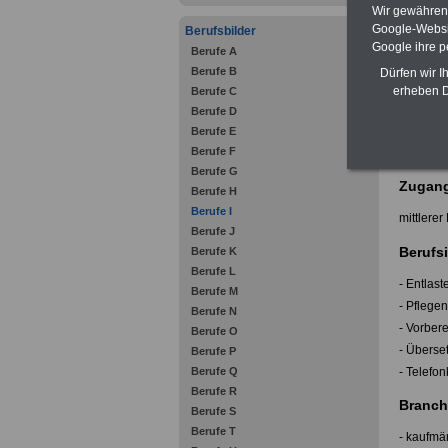
dazugehö
Wir gewähren D
Bei der 
Google-Websi
Berufsbilder
Internat
Google ihre 
Berufe A
dem Berei
staatlich
Berufe B
Dürfen wir I
Hier für 
erheben D
Berufe C
Berufe D
Ausbil
Berufe E
Berufe F
2 Jahre (
Berufe G
Zugang
Berufe H
Berufe I
mittlere
Berufe J
Berufsi
Berufe K
Berufe L
- Entlas
Berufe M
- Pflege
Berufe N
- Vorber
Berufe O
- Überse
Berufe P
- Telefo
Berufe Q
Berufe R
Branch
Berufe S
Berufe T
- kaufmä