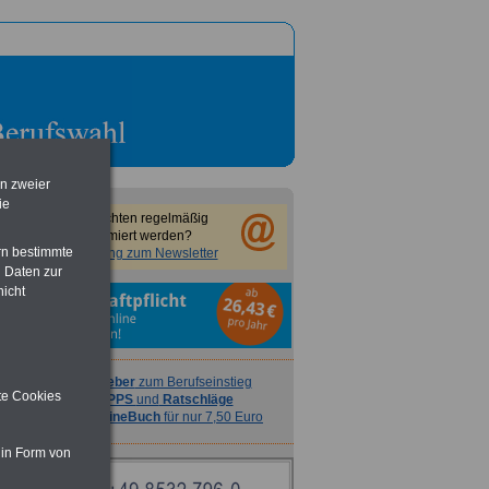
en zweier
ie
Sie möchten regelmäßig
informiert werden?
rn bestimmte
Anmeldung zum Newsletter
 Daten zur
nicht
Ratgeber
zum Berufseinstieg
ite Cookies
TIPPS
und
Ratschläge
>>>
OnlineBuch
für nur 7,50 Euro
 in Form von