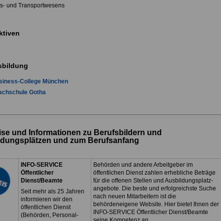
rs- und Transportwesens
ktiven
sbildung
siness-College München
Fachschule Gotha
se und Informationen zu Berufsbildern und
ldungsplätzen und zum Berufsanfang
INFO-SERVICE
Behörden und andere Arbeitgeber im
Öffentlicher
öffentlichen Dienst zahlen erhebliche Beträge
Dienst/Beamte
für die offenen Stellen und Ausbildungsplatz-
angebote. Die beste und erfolgreichste Suche
Seit mehr als 25 Jahren
nach neuen Mitarbeitern ist die
informieren wir den
behördeneigene Website. Hier bietet Ihnen der
öffentlichen Dienst
INFO-SERVICE Öffentlicher Dienst/Beamte
(Behörden, Personal-
seine Kompetenz an.