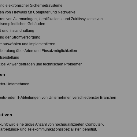
ung elektronischer Sicherheitssysteme
hten von Firewalls für Computer und Netzwerke
ieren von Alarmanlagen, Identifikations- und Zutrittssysteme von
itsempfindlichen Gebäuden
d und Instandhaltung
ung der Stromversorgung
re auswählen und implementieren.
beratung über Arten und Einsatzmöglichkeiten
tserstellung
t bei Anwenderfragen und technischen Problemen
en
ieter-Unternehmen
heits- oder IT-Abteilungen von Unternehmen verschiedenster Branchen
ktiven
kunft wird eine große Anzahl von hochqualifizierten Computer-,
arbeitungs- und Telekommunikationsspezialisten benötigt.