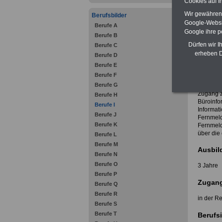
Cookies auf I
Netzwerk
Detailier
Wir gewähren D
Berufsbilder
Google-Websi
Berufe A
- IT-Syst
Google ihre 
Berufe B
Dürfen wir I
Berufe C
erheben D
In der Re
Berufe D
entsprec
Berufe E
IT-Syste
Berufe F
Berufsbi
Berufe G
Zugang z
Berufe H
Büroinfo
Berufe I
Informat
Berufe J
Fernmelde
Berufe K
Fernmeld
über die 
Berufe L
Berufe M
Ausbil
Berufe N
Berufe O
3 Jahre
Berufe P
Zugang
Berufe Q
Berufe R
in der R
Berufe S
Berufe T
Berufsi