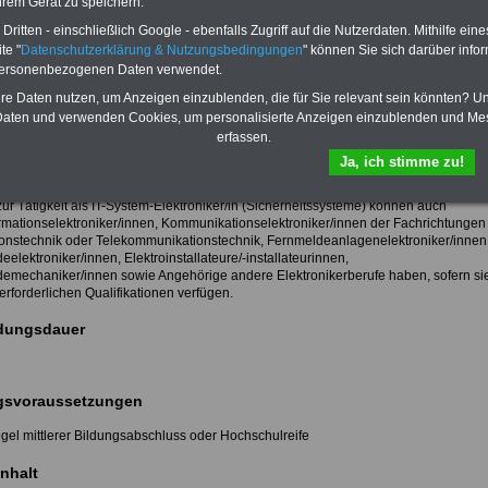
hrem Gerät zu speichern.
e einschließlich der Software.
te Informationen zum Ausbildungsinhalt unter:
ritten - einschließlich Google - ebenfalls Zugriff auf die Nutzerdaten. Mithilfe eine
te "
Datenschutzerklärung & Nutzungsbedingungen
" können Sie sich darüber infor
em-Elektroniker(in)
personenbezogenen Daten verwendet.
hre Daten nutzen, um Anzeigen einzublenden, die für Sie relevant sein könnten? U
aten und verwenden Cookies, um personalisierte Anzeigen einzublenden und Me
gel wird für den Zugang zur Tätigkeit der erfolgreiche Abschluss einer
henden Berufsausbildung als IT-System-Elektroniker/in gefordert.
erfassen.
m-Elektroniker/in ist ein anerkannter Ausbildungsberuf nach dem
Ja, ich stimme zu!
ldungsgesetz (BBiG).
ur Tätigkeit als IT-System-Elektroniker/in (Sicherheitssysteme) können auch
rmationselektroniker/innen, Kommunikationselektroniker/innen der Fachrichtungen
ionstechnik oder Telekommunikationstechnik, Fernmeldeanlagenelektroniker/innen
elektroniker/innen, Elektroinstallateure/-installateurinnen,
emechaniker/innen sowie Angehörige andere Elektronikerberufe haben, sofern si
erforderlichen Qualifikationen verfügen.
dungsdauer
svoraussetzungen
egel mittlerer Bildungsabschluss oder Hochschulreife
nhalt