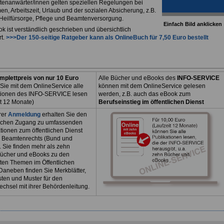
tenanwärter/innen gelten speziellen Regelungen bei
n, Arbeitszeit, Urlaub und der sozialen Absicherung, z.B.
, Heilfürsorge, Pflege und Beamtenversorgung.
Einfach Bild anklicken
k ist verständlich geschrieben und übersichtlich
rt.
>>>Der 150-seitige Ratgeber kann als
OnlineBuch
für 7,50 Euro bestellt
mplettpreis von nur 10 Euro
Alle Bücher und eBooks des
INFO-SERVICE
Sie mit dem OnlineService alle
können mit dem OnlineService gelesen
tionen des INFO-SERVICE lesen
werden, z.B. auch das eBook zum
it 12 Monate)
Berufseinstieg im öffentlichen Dienst
rer
Anmeldung
erhalten Sie den
ichen Zugang zu umfassenden
tionen zum öffentlichen Dienst
 Beamtenrechts (Bund und
. Sie finden mehr als zehn
ücher und eBooks zu den
sten Themen im Öffentlichen
Daneben finden Sie Merkblätter,
sten und Muster für den
echsel mit ihrer Behördenleitung.