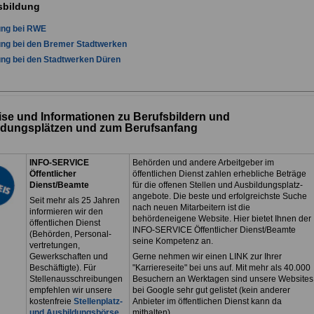
sbildung
ung bei RWE
ung bei den Bremer Stadtwerken
ng bei den Stadtwerken Düren
se und Informationen zu Berufsbildern und
ldungsplätzen und zum Berufsanfang
INFO-SERVICE
Behörden und andere Arbeitgeber im
Öffentlicher
öffentlichen Dienst zahlen erhebliche Beträge
Dienst/Beamte
für die offenen Stellen und Ausbildungsplatz-
angebote. Die beste und erfolgreichste Suche
Seit mehr als 25 Jahren
nach neuen Mitarbeitern ist die
informieren wir den
behördeneigene Website. Hier bietet Ihnen der
öffentlichen Dienst
INFO-SERVICE Öffentlicher Dienst/Beamte
(Behörden, Personal-
seine Kompetenz an.
vertretungen,
Gewerkschaften und
Gerne nehmen wir einen LINK zur Ihrer
Beschäftigte). Für
"Karriereseite" bei uns auf. Mit mehr als 40.000
Stellenausschreibungen
Besuchern an Werktagen sind unsere Websites
empfehlen wir unsere
bei Google sehr gut gelistet (kein anderer
kostenfreie
Stellenplatz-
Anbieter im öffentlichen Dienst kann da
und Ausbildungsbörse
.
mithalten).