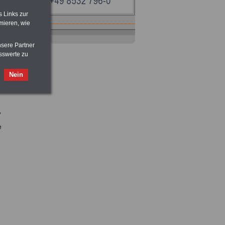
s Links zur
mieren, wie
nsere Partner
sswerte zu
Nein
Ratgeber
zum Berufseinstieg
TIPPS
und
Ratschläge
>>>
OnlineBuch
für nur 7,50 Euro
,
e