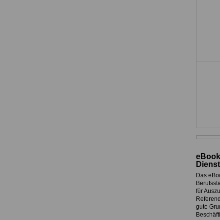
eBook
Dienst
Das eBo
Berufssta
für Ausz
Referend
gute Grun
Beschäft