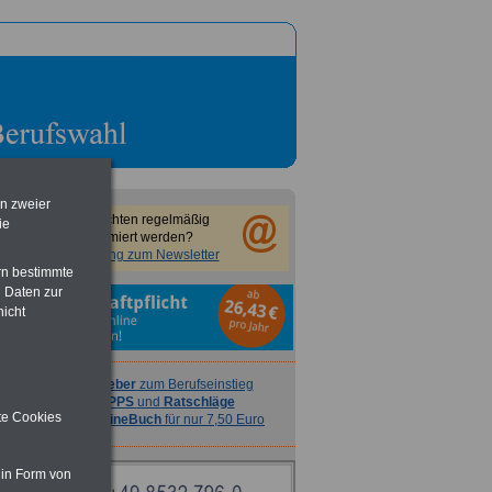
en zweier
Sie möchten regelmäßig
ie
informiert werden?
Anmeldung zum Newsletter
rn bestimmte
 Daten zur
nicht
Ratgeber
zum Berufseinstieg
TIPPS
und
Ratschläge
ite Cookies
>>>
OnlineBuch
für nur 7,50 Euro
 in Form von