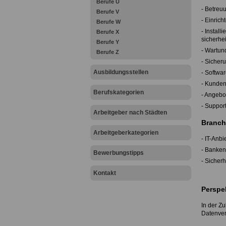
Berufe U
- Betreu
Berufe V
- Einric
Berufe W
- Install
Berufe X
sicherhe
Berufe Y
- Wartun
Berufe Z
- Sicher
Ausbildungsstellen
- Softwa
- Kunden
Berufskategorien
- Angebo
- Suppor
Arbeitgeber nach Städten
Branch
Arbeitgeberkategorien
- IT-Anb
- Banken
Bewerbungstipps
- Sicher
Kontakt
Perspe
In der Zu
Datenver