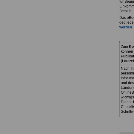
für Beam
Einkomme
Beihilfe
Das eBoo
gegliede
werden
Zum
Ko
können 
Publika
(Laufze
Nach Ih
persönl
Infor-ma
und des
Länder)
OnlineB
wichtig
Dienst. 
Checkli
Schriftw