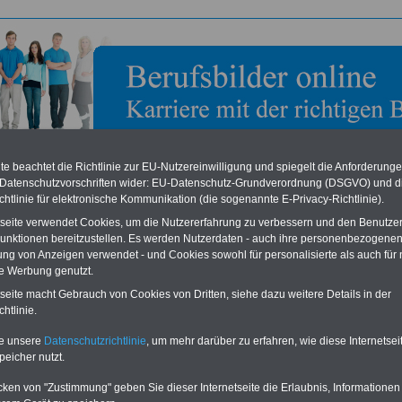
e beachtet die Richtlinie zur EU-Nutzereinwilligung und spiegelt die Anforderung
 Datenschutzvorschriften wider: EU-Datenschutz-Grundverordnung (DSGVO) und d
chtlinie für elektronische Kommunikation (die sogenannte E-Privacy-Richtlinie).
tseite verwendet Cookies, um die Nutzererfahrung zu verbessern und den Benutze
unktionen bereitzustellen. Es werden Nutzerdaten - auch ihre personenbezogenen
bild zum Ausbildungsberuf: IT-System-Elektronikerin >
ung von Anzeigen verwendet - und Cookies sowohl für personalisierte als auch für 
rheitssysteme
te Werbung genutzt.
ik
,
Telekommunikation
tseite macht Gebrauch von Cookies von Dritten, siehe dazu weitere Details in der
htlinie.
tem-Elektronikerin > Sicherheitssysteme
te unsere
Datenschutzrichtlinie
, um mehr darüber zu erfahren, wie diese Internetse
peicher nutzt.
h Sicherheitssysteme entwickeln Sie als IT_System-Elektroniker/in individuelle
cken von "Zustimmung" geben Sie dieser Internetseite die Erlaubnis, Informationen
itssysteme für Ihre Kunden. Dazu installieren Sie alle notwendigen Geräte und