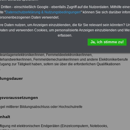
rte Informationen zum Ausbildungsinhalt unter:
ritten - einschließlich Google - ebenfalls Zugriff auf die Nutzerdaten. Mithilfe eine
em-Elektroniker(in)
te "
Datenschutzerklärung & Nutzungsbedingungen
" können Sie sich darüber infor
personenbezogenen Daten verwendet.
hre Daten nutzen, um Anzeigen einzublenden, die für Sie relevant sein könnten? U
gel wird für den Zugang zur Tätigkeit der erfolgreiche Abschluss einer
aten und verwenden Cookies, um personalisierte Anzeigen einzublenden und Me
henden Berufsausbildung als IT-System-Elektroniker/in gefordert.
erfassen.
m-Elektroniker/in ist ein anerkannter Ausbildungsberuf nach dem
ldungsgesetz (BBiG).
Ja, ich stimme zu!
oinformationselektroniker/innen, Kommunikationselektroniker/innen der
tungen Informationstechnik oder Telekommunikationstechnik,
eanlagenelektroniker/innen, Fernmeldeelektroniker/innen,
ehandwerker/innen, Fernmeldemechaniker/innen und andere Elektronikerberufe
gang zur Tätigkeit haben, sofern sie über die erforderlichen Qualifikationen
.
dungsdauer
svoraussetzungen
egel mittlerer Bildungsabschluss oder Hochschulreife
nhalt
ftigung mit elektronischen Endgeräten (Einzelcomputern, Notebooks,