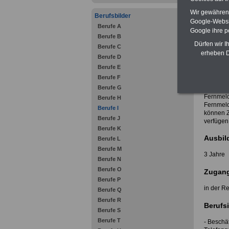
Detailiie
Wir gewähren D
Berufsbilder
- IT-Syst
Google-Websi
Berufe A
Google ihre 
Berufe B
Dürfen wir I
Berufe C
In der Re
erheben D
entsprec
Berufe D
IT-Syste
Berufe E
Berufsbi
Berufe F
Auch Bür
Berufe G
Fachrich
Fernmeld
Berufe H
Fernmeld
Berufe I
können Zu
Berufe J
verfügen
Berufe K
Ausbil
Berufe L
Berufe M
3 Jahre
Berufe N
Berufe O
Zugang
Berufe P
in der R
Berufe Q
Berufe R
Berufsi
Berufe S
Berufe T
- Beschä