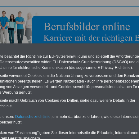
e beachtet die Richtlinie zur EU-Nutzereinwilligung und spiegelt die Anforderung
 Datenschutzvorschriften wider: EU-Datenschutz-Grundverordnung (DSGVO) und d
chtlinie für elektronische Kommunikation (die sogenannte E-Privacy-Richtlinie).
tseite verwendet Cookies, um die Nutzererfahrung zu verbessern und den Benutze
unktionen bereitzustellen. Es werden Nutzerdaten - auch ihre personenbezogenen
bild zum Ausbildungsberuf: IT-System-Elektroniker >
ung von Anzeigen verwendet - und Cookies sowohl für personalisierte als auch für 
räte
te Werbung genutzt.
tseite macht Gebrauch von Cookies von Dritten, siehe dazu weitere Details in der
ik
,
Telekommunikation
htlinie.
tem-Elektroniker > Endgeräte
te unsere
Datenschutzrichtlinie
, um mehr darüber zu erfahren, wie diese Internetse
peicher nutzt.
stem-Elektroniker/in entwickeln Sie individuelle Endgerätsysteme für ihre Kunden.
cken von "Zustimmung" geben Sie dieser Internetseite die Erlaubnis, Informationen
tallieren Sie alle notwendigen Geräte und Netzwerke einschließlich der Software.
hrem Gerät zu speichern.