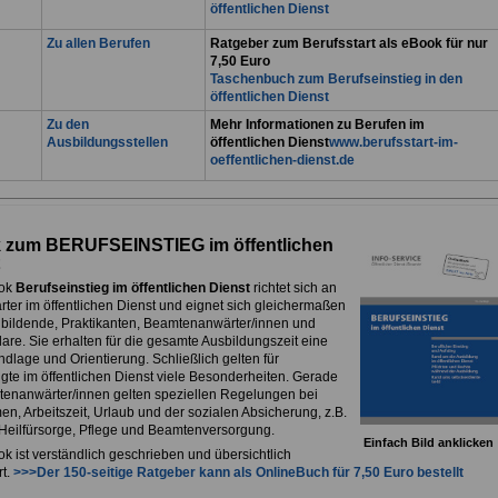
öffentlichen Dienst
Zu allen Berufen
Ratgeber zum Berufsstart als eBook für nur
7,50 Euro
Taschenbuch zum Berufseinstieg in den
öffentlichen Dienst
Zu den
Mehr Informationen zu Berufen im
Ausbildungsstellen
öffentlichen Dienst
www.berufsstart-im-
oeffentlichen-dienst.de
 zum BERUFSEINSTIEG im öffentlichen
ok
Berufseinstieg im öffentlichen Dienst
richtet sich an
rter im öffentlichen Dienst und eignet sich gleichermaßen
ubildende, Praktikanten, Beamtenanwärter/innen und
are. Sie erhalten für die gesamte Ausbildungszeit eine
dlage und Orientierung. Schließlich gelten für
igte im öffentlichen Dienst viele Besonderheiten. Gerade
tenanwärter/innen gelten speziellen Regelungen bei
n, Arbeitszeit, Urlaub und der sozialen Absicherung, z.B.
, Heilfürsorge, Pflege und Beamtenversorgung.
Einfach Bild anklicken
k ist verständlich geschrieben und übersichtlich
rt.
>>>Der 150-seitige Ratgeber kann als
OnlineBuch
für 7,50 Euro bestellt