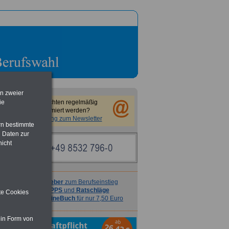
en zweier
ie
Sie möchten regelmäßig
informiert werden?
Anmeldung zum Newsletter
rn bestimmte
 Daten zur
nicht
Ratgeber
zum Berufseinstieg
TIPPS
und
Ratschläge
ite Cookies
>>>
OnlineBuch
für nur 7,50 Euro
 in Form von