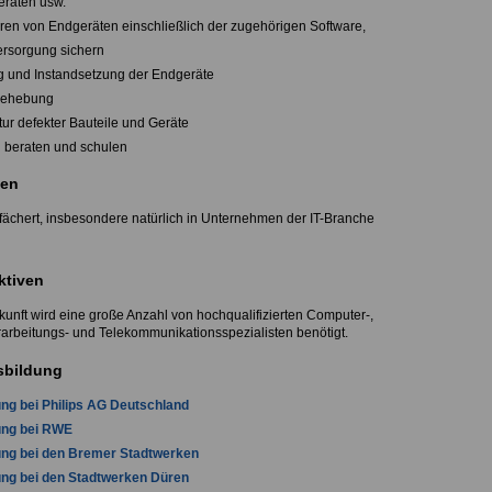
eräten usw.
ieren von Endgeräten einschließlich der zugehörigen Software,
ersorgung sichern
g und Instandsetzung der Endgeräte
behebung
tur defekter Bauteile und Geräte
 beraten und schulen
en
efächert, insbesondere natürlich in Unternehmen der IT-Branche
ktiven
kunft wird eine große Anzahl von hochqualifizierten Computer-,
arbeitungs- und Telekommunikationsspezialisten benötigt.
sbildung
ng bei Philips AG Deutschland
ung bei RWE
ung bei den Bremer Stadtwerken
ng bei den Stadtwerken Düren