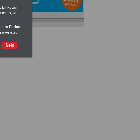
s Links zur
mieren, wie
nsere Partner
sswerte zu
Nein
Ratgeber
zum Berufseinstieg
TIPPS
und
Ratschläge
>>>
OnlineBuch
für nur 7,50 Euro