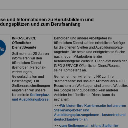
se und Informationen zu Berufsbildern und
ldungsplätzen und zum Berufsanfang
INFO-SERVICE
Behörden und andere Arbeitgeber im
Öffentlicher
öffentlichen Dienst zahlen erhebliche Beträge
Dienst/Beamte
für die offenen Stellen und Ausbildungsplatz-
angebote. Die beste und erfolgreichste Suche
Seit mehr als 25 Jahren
nach neuen Mitarbeitern ist die
informieren wir den
behördeneigene Website. Hier bietet Ihnen der
öffentlichen Dienst
INFO-SERVICE Öffentlicher Dienst/Beamte
(Behörden, Personal-
seine Kompetenz an.
vertretungen,
Gewerkschaften und
Gerne nehmen wir einen LINK zur Ihrer
Beschäftigte). Für
"Karriereseite" bei uns auf. Mit mehr als 40.000
Stellenausschreibungen
Besuchern an Werktagen sind unsere Websites
empfehlen wir unsere
bei Google sehr gut gelistet (kein anderer
kostenfreie
Stellenplatz-
Anbieter im öffentlichen Dienst kann da
und Ausbildungsbörse
.
mithalten).
>>>
Wir bieten Ihre Karriereseite bei unseren
Stellenangeboten und
Ausbildungsplatzangeboten - kostenfrei und
deutschlandweit - an
>>>
zum Stellenportal - offene Stellen im