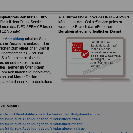
mplettpreis von nur 10 Euro
Alle Bücher und eBooks des
INFO-SERVICE
Sie mit dem OnlineService alle
können mit dem OnlineService gelesen
tionen des INFO-SERVICE lesen
werden, z.B. auch das eBook zum
it 12 Monate)
Berufseinstieg im öffentlichen Dienst
rer
Anmeldung
erhalten Sie den
ichen Zugang zu umfassenden
tionen zum öffentlichen Dienst
 Beamtenrechts (Bund und
. Sie finden mehr als zehn
ücher und eBooks zu den
sten Themen im Öffentlichen
Daneben finden Sie Merkblätter,
sten und Muster für den
echsel mit ihrer Behördenleitung.
 zu:
Berufe I
erufe und Berufsbilder von Industriekauffrau IT-System-Kaufmann
erufsbild zum Ausbildungsberuf: Industriekauffrau
erufsbild zum Ausbildungsberuf: Industriekaufmann
erufsbild zum Ausbildungsberuf: Industrietechnologe