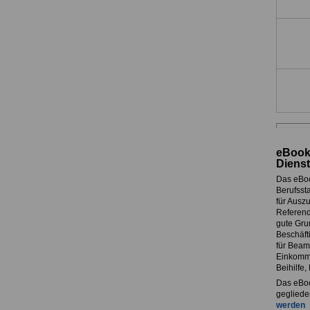
eBook
Dienst
Das eBo
Berufssta
für Ausz
Referend
gute Grun
Beschäft
für Beam
Einkomme
Beihilfe
Das eBoo
gegliede
werden