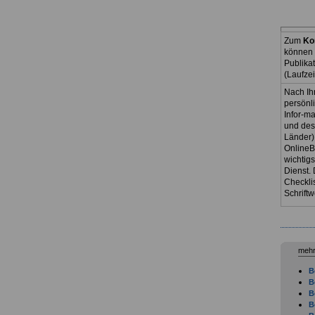
Zum
Ko
können 
Publika
(Laufze
Nach Ih
persönl
Infor-ma
und des
Länder)
OnlineB
wichtig
Dienst. 
Checkli
Schriftw
mehr
B
B
B
B