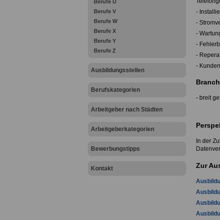
Telefong
Berufe U
- Install
Berufe V
Berufe W
- Stromv
Berufe X
- Wartun
Berufe Y
- Fehler
Berufe Z
- Repera
- Kunden
Ausbildungsstellen
Branch
Berufskategorien
- breit g
Arbeitgeber nach Städten
Perspe
Arbeitgeberkategorien
In der Zu
Datenver
Bewerbungstipps
Zur Au
Kontakt
Ausbildu
Ausbild
Ausbild
Ausbildu