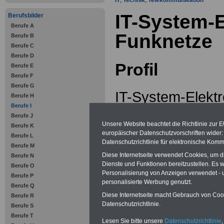
IT
,
Technik
,
Telekommunikation
IT-System-E
Berufsbilder
Berufe A
Funknetze
Berufe B
Berufe C
Berufe D
Profil
Berufe E
Berufe F
Berufe G
IT-System-Elektr
Berufe H
Berufe I
Elektronikerinne
Berufe J
Unsere Website beachtet die Richtlinie zur 
Berufe K
Funknetze entwic
europäischer Datenschutzvorschriften wide
Berufe L
Datenschutzrichtlinie für elektronische Komm
Berufe M
Telekommunikati
Diese Internetseite verwendet Cookies, um 
Berufe N
Dienste und Funktionen bereitzustellen. Es
Berufe O
Kunden. Dazu inst
Personalisierung von Anzeigen verwendet - un
Berufe P
personalisierte Werbung genutzt.
Berufe Q
notwendigen Ger
Diese Internetseite macht Gebrauch von Cooki
Berufe R
Datenschutzrichtlinie.
Berufe S
einschließlich de
Berufe T
Lesen Sie bitte unsere
Datenschutzrichtlinie
,