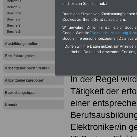
Berufe U
Detailierte Info
und lokalen Speicher nutzt.
Berufe V
Berufe W
Durch das Klicken von "Zustimmung" geben Sie
Ausbildungsinhalt
Cookies auf Ihrem Gerät zu speichern.
Berufe X
Berufe Y
Wir gewähren Dritten - einschließlich Google -
Berufe Z
Google-Website "
Datenschutzerklärung & N
Google ihre personenbezogenen Daten verw
- IT-System-Elekt
Ausbildungsstellen
Dürfen wir Ihre Daten nutzen, um Anzeigen 
erheben Daten und verwenden Cookies, 
Berufskategorien
Arbeitgeber nach Städten
In der Regel wir
Arbeitgeberkategorien
Tätigkeit der erf
Bewerbungstipps
einer entsprech
Kontakt
Berufsausbildung
Elektroniker/in g