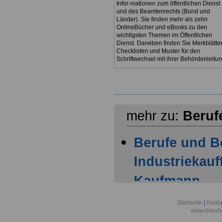
Infor-mationen zum öffentlichen Dienst
und des Beamtenrechts (Bund und
Länder). Sie finden mehr als zehn
OnlineBücher und eBooks zu den
wichtigsten Themen im Öffentlichen
Dienst. Daneben finden Sie Merkblätter
Checklisten und Muster für den
Schriftwechsel mit ihrer Behördenleitun
mehr zu:
Berufe
Berufe und B
Industriekauf
Kaufmann
Berufsbild z
Startseite
|
Konta
www.berufs
Industriekauf