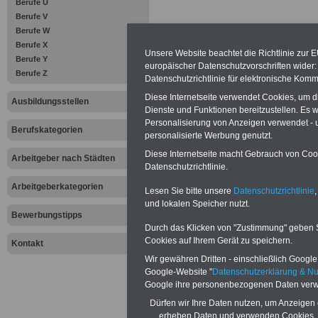
Berufe U
Berufe V
Berufe W
- die in diesem B
Berufe X
Unsere Website beachtet die Richtlinie zur 
Berufe Y
Tätigkeiten sinnv
europäischer Datenschutzvorschriften wide
Berufe Z
Datenschutzrichtlinie für elektronische Komm
- Informations- u
Diese Internetseite verwendet Cookies, um 
Ausbildungsstellen
Dienste und Funktionen bereitzustellen. Es
Kommunikations
Personalisierung von Anzeigen verwendet - un
Berufskategorien
personalisierte Werbung genutzt.
und kundenorient
Diese Internetseite macht Gebrauch von Cooki
Arbeitgeber nach Städten
Datenschutzrichtlinie.
- korrektes Verh
Arbeitgeberkategorien
Lesen Sie bitte unsere
Datenschutzrichtlinie
,
und lokalen Speicher nutzt.
gegenüber
Bewerbungstipps
Durch das Klicken von "Zustimmung" geben Sie
- wichtige Bereic
Cookies auf Ihrem Gerät zu speichern.
Kontakt
Wir gewähren Dritten - einschließlich Google -
Tourismusbranc
Google-Website "
Datenschutzerklärung & N
Google ihre personenbezogenen Daten verw
- Unterkünfte ver
Dürfen wir Ihre Daten nutzen, um Anzeigen 
erheben Daten und verwenden Cookies, 