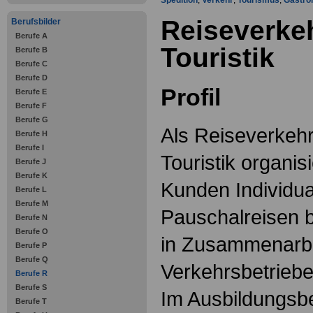
Spedition
,
Verkehr
,
Tourismus
,
Gastro
Reiseverke
Berufsbilder
Berufe A
Touristik
Berufe B
Berufe C
Berufe D
Profil
Berufe E
Berufe F
Berufe G
Als Reiseverkehr
Berufe H
Berufe I
Touristik organisi
Berufe J
Berufe K
Kunden Individua
Berufe L
Berufe M
Pauschalreisen b
Berufe N
Berufe O
in Zusammenarbe
Berufe P
Berufe Q
Verkehrsbetriebe
Berufe R
Berufe S
Im Ausbildungsbe
Berufe T