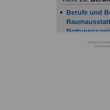
Berufe und B
Raumausstatt
Rettungssani
Berufsbild z
Startseite
|
Konta
www.berufs
Raumausstatt
Berufsbild z
Raumausstatt
Berufsbild z
Rechtsanwalt
Berufsbild z