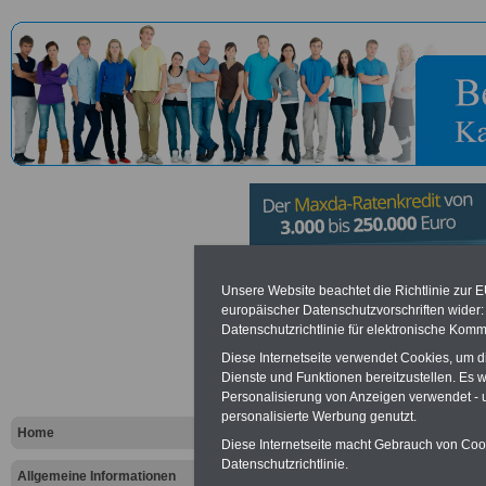
Bezirksärz
Unsere Website beachtet die Richtlinie zur 
europäischer Datenschutzvorschriften wide
Datenschutzrichtlinie für elektronische Komm
Vorteile für den öffentlichen Dien
Diese Internetseite verwendet Cookies, um 
Dienste und Funktionen bereitzustellen. Es
Vergleichen und sparen
:
Personalisierung von Anzeigen verwendet - un
Bausparen schon ab 16 Jahren
Berufsunfähigkeitsabsicherung
personalisierte Werbung genutzt.
Home
Krankenzusatzversicherung
-
Diese Internetseite macht Gebrauch von Cooki
Online-Vergleich Gesetzliche
Datenschutzrichtlinie.
Krankenkassen
-
Allgemeine Informationen