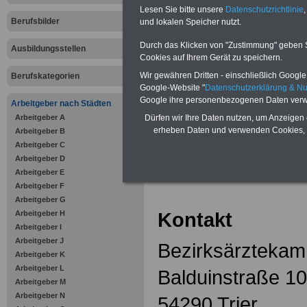
Zahnzusatzversicherung
-
Lesen Sie bitte unsere
Datenschutzrichtlinie
,
Vorteile der Privaten
Berufsbilder
Krankenversicherung
und lokalen Speicher nutzt.
Durch das Klicken von "Zustimmung" geben Sie
Ausbildungsstellen
Cookies auf Ihrem Gerät zu speichern.
Wir gewähren Dritten - einschließlich Google -
Berufskategorien
Google-Website "
Datenschutzerklärung & N
zurück zur Über
Google ihre personenbezogenen Daten verw
Arbeitgeber nach Städten
Arbeitgeber A
Dürfen wir Ihre Daten nutzen, um Anzeigen 
erheben Daten und verwenden Cookies, 
Arbeitgeber B
Arbeitgeber C
Bezirksärz
Arbeitgeber D
Arbeitgeber E
Arbeitgeber F
Arbeitgeber G
Kontakt
Arbeitgeber H
Arbeitgeber I
Arbeitgeber J
Bezirksärztekam
Arbeitgeber K
Arbeitgeber L
Balduinstraße 1
Arbeitgeber M
Arbeitgeber N
54290 Trier