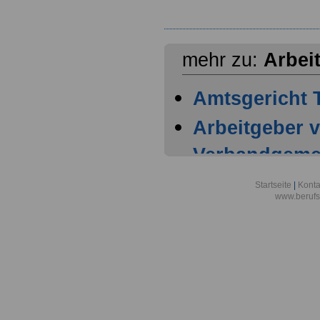
mehr zu:
Arbei
Amtsgericht T
Arbeitgeber 
Verbandgemei
bis zur Stadt
Startseite
|
Konta
www.berufs
Arbeitsgerich
Aufsichts- u
Dienstleistun
Bezirksärzte