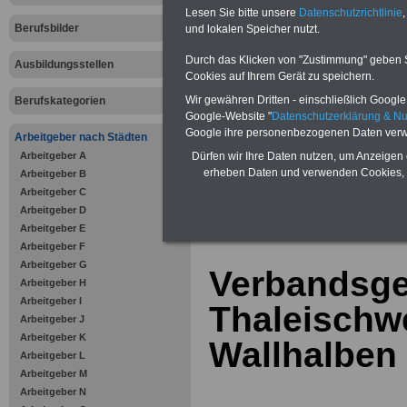
Bausparen schon ab 16 Jahren
Lesen Sie bitte unsere
Datenschutzrichtlinie
,
Berufsunfähigkeitsabsicherung
Berufsbilder
und lokalen Speicher nutzt.
Krankenzusatzversicherung
-
Online-Vergleich Gesetzliche
Krankenkassen
-
Durch das Klicken von "Zustimmung" geben Sie
Ausbildungsstellen
Zahnzusatzversicherung
-
Cookies auf Ihrem Gerät zu speichern.
Vorteile der Privaten
Wir gewähren Dritten - einschließlich Google -
Berufskategorien
Krankenversicherung
Google-Website "
Datenschutzerklärung & N
Google ihre personenbezogenen Daten verw
Arbeitgeber nach Städten
Arbeitgeber A
Dürfen wir Ihre Daten nutzen, um Anzeigen 
erheben Daten und verwenden Cookies, 
Arbeitgeber B
Arbeitgeber C
zurück zur Über
Arbeitgeber D
Arbeitgeber E
Arbeitgeber F
Arbeitgeber G
Verbandsg
Arbeitgeber H
Arbeitgeber I
Thaleischwe
Arbeitgeber J
Arbeitgeber K
Wallhalben
Arbeitgeber L
Arbeitgeber M
Arbeitgeber N