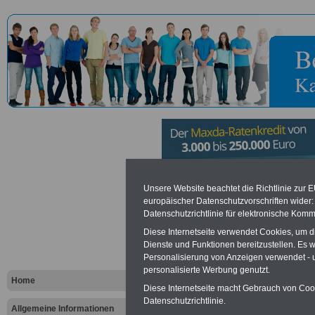
Verbandsg
Unsere Website beachtet die Richtlinie zur 
europäischer Datenschutzvorschriften wide
Datenschutzrichtlinie für elektronische Komm
Thaleischwe
Diese Internetseite verwendet Cookies, um 
Wallhalben
Dienste und Funktionen bereitzustellen. Es
Personalisierung von Anzeigen verwendet - un
personalisierte Werbung genutzt.
Home
Diese Internetseite macht Gebrauch von Cooki
Vorteile für den öffentlichen Dien
Datenschutzrichtlinie.
Vergleichen und sparen
:
Allgemeine Informationen