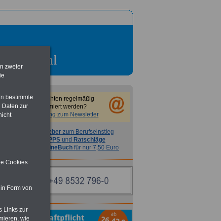
en zweier
ie
rn bestimmte
Sie möchten regelmäßig
 Daten zur
informiert werden?
Anmeldung zum Newsletter
nicht
Ratgeber
zum Berufseinstieg
TIPPS
und
Ratschläge
>>>
OnlineBuch
für nur 7,50 Euro
ite Cookies
 in Form von
s Links zur
mieren, wie