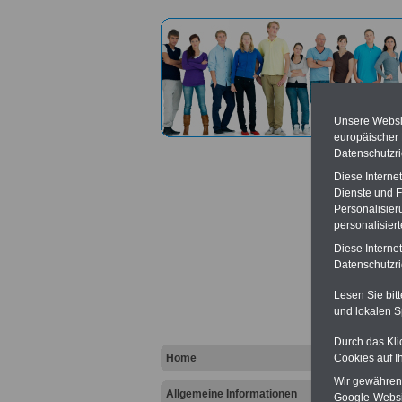
Unsere Websit
europäischer
Datenschutzri
Diese Interne
Dienste und F
Personalisier
personalisier
Bunde
Diese Interne
Datenschutzric
Vort
Lesen Sie bit
und lokalen S
Ba
Be
K
Durch das Kli
Home
Cookies auf I
Wir gewähren D
Allgemeine Informationen
Google-Websi