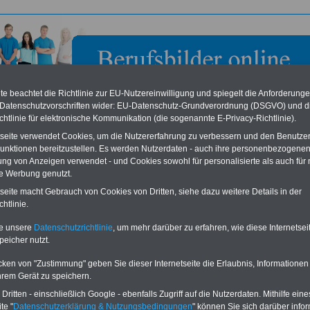
e beachtet die Richtlinie zur EU-Nutzereinwilligung und spiegelt die Anforderung
 Datenschutzvorschriften wider: EU-Datenschutz-Grundverordnung (DSGVO) und d
chtlinie für elektronische Kommunikation (die sogenannte E-Privacy-Richtlinie).
tseite verwendet Cookies, um die Nutzererfahrung zu verbessern und den Benutze
unktionen bereitzustellen. Es werden Nutzerdaten - auch ihre personenbezogenen
ung von Anzeigen verwendet - und Cookies sowohl für personalisierte als auch für 
te Werbung genutzt.
swehr-Dienstleistungszentrum Torgelow in Torgelow
tseite macht Gebrauch von Cookies von Dritten, siehe dazu weitere Details in der
htlinie.
eile für den öffentlichen Dienst
Buchen Sie diesen Platz für Ihren Banner:
te unsere
Datenschutzrichtlinie
, um mehr darüber zu erfahren, wie diese Internetse
Vergleichen und sparen
:
Schon für 250 Euro können Sie einen
peicher nutzt.
usparen schon ab 16 Jahren
-
Banner (halfsize 234x60) für 6 Monate bzw.
rufsunfähigkeitsabsicherung
-
für 400 Euro bei einer Laufzeit von 12
rankenzusatzversicherung
-
Monaten buchen. Ihr Banner wird auf allen
cken von "Zustimmung" geben Sie dieser Internetseite die Erlaubnis, Informationen
Online-Vergleich Gesetzliche
Einzelseiten von
berufsbilder-online.de
hrem Gerät zu speichern.
das
Formular
Krankenkassen
-
eingebunden. Einfach
ritten - einschließlich Google - ebenfalls Zugriff auf die Nutzerdaten. Mithilfe eine
ausfüllen
Zahnzusatzversicherung
-
oder schreiben Sie uns eine
E-
te "
Datenschutzerklärung & Nutzungsbedingungen
" können Sie sich darüber infor
Vorteile der Privaten
Mail.