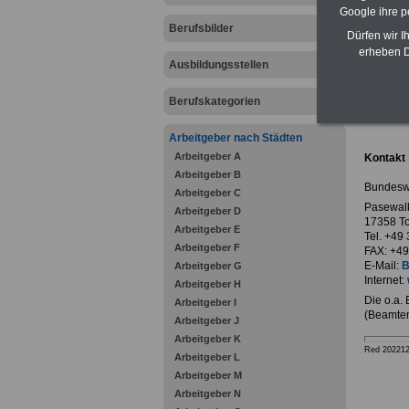
Google ihre 
Berufsbilder
Dürfen wir I
erheben D
Ausbildungsstellen
zurück z
Berufskategorien
Bunde
Arbeitgeber nach Städten
Arbeitgeber A
Kontakt
Arbeitgeber B
Bundeswe
Arbeitgeber C
Pasewal
Arbeitgeber D
17358 T
Arbeitgeber E
Tel. +49
Arbeitgeber F
FAX: +49
E-Mail:
B
Arbeitgeber G
Internet:
Arbeitgeber H
Die o.a.
Arbeitgeber I
(Beamten
Arbeitgeber J
Arbeitgeber K
Red 20221
Arbeitgeber L
Arbeitgeber M
Arbeitgeber N