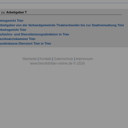
 zu:
Arbeitgeber T
mtsgericht Trier
rbeitgeber von der Verbandgemeinde Thaleischweiler bis zur Stadtverwaltung Trier
rbeitsgericht Trier
ufsichts- und Dienstleistungsdirektion in Trier
ezirksärztekammer Trier
undeskasse Dienstort Trier in Trier
undeswehr-Dienstleistungszentrum Torgelow in Torgelow
undeswehrverwaltungsstelle Trabzon in Trabzon
inanzamt Trier
Startseite
|
Kontakt
|
Datenschutz
|
Impressum
orstamt Traben-Trarbach
www.berufsbilder-online.de © 2026
orstamt Trier
raunhofer-Institut für Polymermaterialien und Composite in Teltow
utachterausschuss für Grundstückswerte für den Bereich der Stadt Trier
andwerkskammer Trier
ochschule Trier
ndustrie Lehrwerkstatt Trier eG in Trier
ndustrie- und Handelskammer Trier
ustizvollzugsanstalt Trier
reisverwaltung Trier-Saarburg
riminaldirektion Trier
andesschule für Gehörlose und Schwerhörige - Wilhelm Hubert Cüppers-Schule - in
ier
andgericht Trier
eibniz-Institut für Wissensmedien in Tübingen