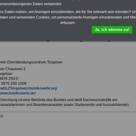
Krankenversicherung
personenbezogenen Daten verwendet.
hre Daten nutzen, um Anzeigen einzublenden, die für Sie relevant sein könnten? U
aten und verwenden Cookies, um personalisierte Anzeigen einzublenden und Me
erfassen.
ur Übersicht Arbeitgeber T
Ja, ich stimme zu!
swehr-Dienstleistungszentrum Torgelow in Torgelow
hr-Dienstleistungszentrum Torgelow
ker Chaussee 3
orgelow
 3976 250-0
 3976 250-1008
wDLZTorgelow@bundeswehr.org
www.bundeswehr.de/
 Einrichtung ist eine Behörde des Bundes und stellt Nachwuchskräfte ein
anwärterinnen und Beamtenanwärter sowie Studierende und Auszubildende).
230