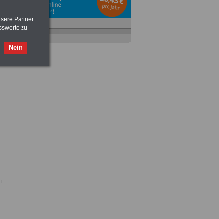
nsere Partner
sswerte zu
Ratgeber
zum Berufseinstieg
TIPPS
und
Ratschläge
Nein
>>>
OnlineBuch
für nur 7,50 Euro