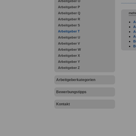
Arbeitgeber O
Arbeitgeber P
Arbeitgeber Q
mehr
Arbeitgeber R
A
Arbeitgeber S
A
Arbeitgeber T
A
A
Arbeitgeber U
B
Arbeitgeber V
B
Arbeitgeber W
B
Arbeitgeber X
B
F
Arbeitgeber Y
F
Arbeitgeber Z
F
F
Arbeitgeberkategorien
G
H
H
Bewerbungstipps
I
I
Kontakt
J
K
K
L
Tr
L
L