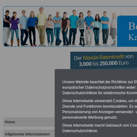
Sozialdienst
Unsere Website beachtet die Richtlinie zur 
europäischer Datenschutzvorschriften wide
Datenschutzrichtlinie für elektronische Komm
Trier
Diese Internetseite verwendet Cookies, um 
Dienste und Funktionen bereitzustellen. Es
Personalisierung von Anzeigen verwendet - un
Vorteile für den öffentlichen Dien
personalisierte Werbung genutzt.
Vergleichen und sparen
:
Home
Bausparen schon ab 16 Jahren
Diese Internetseite macht Gebrauch von Cooki
Berufsunfähigkeitsabsicherung
Datenschutzrichtlinie.
Allgemeine Informationen
Krankenzusatzversicherung
-