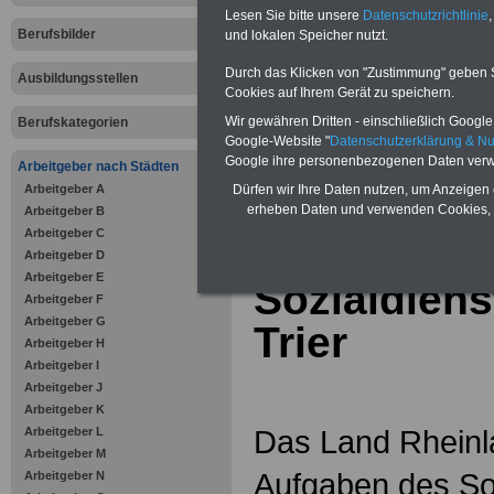
Online-Vergleich Gesetzliche
Lesen Sie bitte unsere
Datenschutzrichtlinie
,
Krankenkassen
-
Berufsbilder
und lokalen Speicher nutzt.
Zahnzusatzversicherung
-
Vorteile der Privaten
Durch das Klicken von "Zustimmung" geben Sie
Ausbildungsstellen
Krankenversicherung
Cookies auf Ihrem Gerät zu speichern.
Wir gewähren Dritten - einschließlich Google -
Berufskategorien
Google-Website "
Datenschutzerklärung & N
Google ihre personenbezogenen Daten verw
Arbeitgeber nach Städten
Arbeitgeber A
zurück zur Über
Dürfen wir Ihre Daten nutzen, um Anzeigen 
erheben Daten und verwenden Cookies, 
Arbeitgeber B
Arbeitgeber C
Arbeitgeber D
Arbeitgeber E
Sozialdienst
Arbeitgeber F
Arbeitgeber G
Trier
Arbeitgeber H
Arbeitgeber I
Arbeitgeber J
Arbeitgeber K
Das Land Rheinla
Arbeitgeber L
Arbeitgeber M
Aufgaben des Soz
Arbeitgeber N