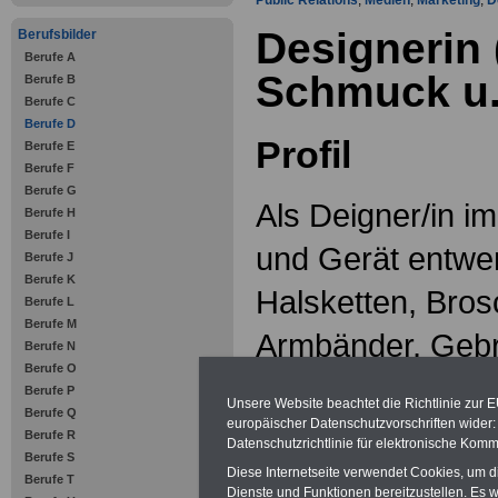
Public Relations
,
Medien
,
Marketing
,
D
Designerin (
Berufsbilder
Berufe A
Schmuck u.
Berufe B
Berufe C
Berufe D
Profil
Berufe E
Berufe F
Berufe G
Als Deigner/in 
Berufe H
Berufe I
und Gerät entwer
Berufe J
Berufe K
Halsketten, Bro
Berufe L
Berufe M
Armbänder, Geb
Berufe N
Berufe O
und künstlerisch
Berufe P
Unsere Website beachtet die Richtlinie zur 
Berufe Q
Objekte aus Mater
europäischer Datenschutzvorschriften wide
Berufe R
Datenschutzrichtlinie für elektronische Komm
Berufe S
Gold, Platin und 
Diese Internetseite verwendet Cookies, um 
Berufe T
Dienste und Funktionen bereitzustellen. Es