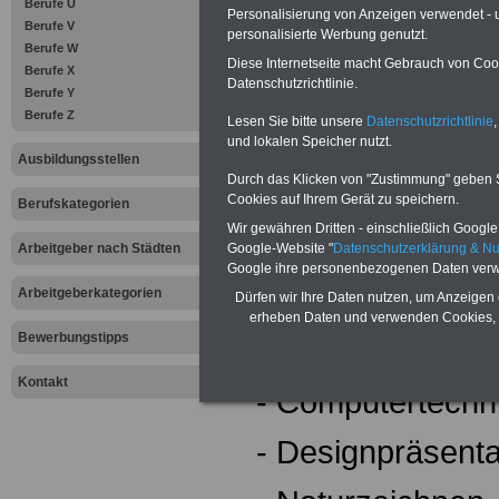
Berufe U
Während der Aus
Personalisierung von Anzeigen verwendet - un
Berufe V
personalisierte Werbung genutzt.
Berufe W
z.B.:
Diese Internetseite macht Gebrauch von Cooki
Berufe X
Datenschutzrichtlinie.
Berufe Y
Berufe Z
Lesen Sie bitte unsere
Datenschutzrichtlinie
,
- Kunst- und Stil
und lokalen Speicher nutzt.
Ausbildungsstellen
Durch das Klicken von "Zustimmung" geben Sie
- Allgemeine Ges
Cookies auf Ihrem Gerät zu speichern.
Berufskategorien
Wir gewähren Dritten - einschließlich Google -
- Edelsteinkunde
Google-Website "
Datenschutzerklärung & N
Arbeitgeber nach Städten
Google ihre personenbezogenen Daten verw
- Mathematik
Arbeitgeberkategorien
Dürfen wir Ihre Daten nutzen, um Anzeigen 
erheben Daten und verwenden Cookies, 
Bewerbungstipps
- Technologie
Kontakt
- Computertechn
- Designpräsenta