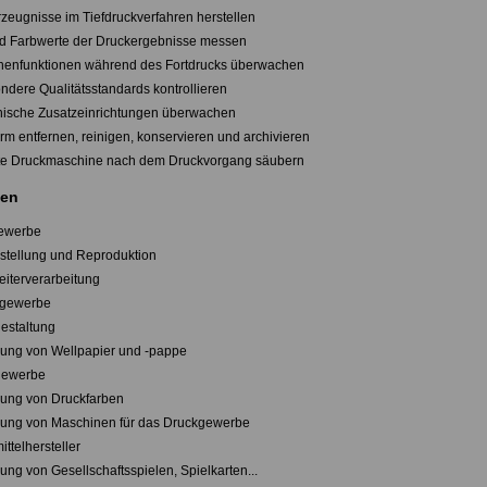
rzeugnisse im Tiefdruckverfahren herstellen
nd Farbwerte der Druckergebnisse messen
nenfunktionen während des Fortdrucks überwachen
ndere Qualitätsstandards kontrollieren
onische Zusatzeinrichtungen überwachen
rm entfernen, reinigen, konservieren und archivieren
te Druckmaschine nach dem Druckvorgang säubern
en
gewerbe
rstellung und Reproduktion
eiterverarbeitung
sgewerbe
estaltung
llung von Wellpapier und -pappe
gewerbe
llung von Druckfarben
llung von Maschinen für das Druckgewerbe
ttelhersteller
lung von Gesellschaftsspielen, Spielkarten...