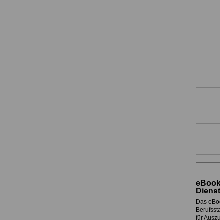
eBook
Dienst
Das eBo
Berufssta
für Ausz