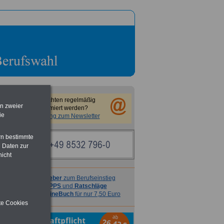
Sie möchten regelmäßig
en zweier
informiert werden?
ie
Anmeldung zum Newsletter
rn bestimmte
 Daten zur
nicht
Ratgeber
zum Berufseinstieg
TIPPS
und
Ratschläge
>>>
OnlineBuch
für nur 7,50 Euro
ite Cookies