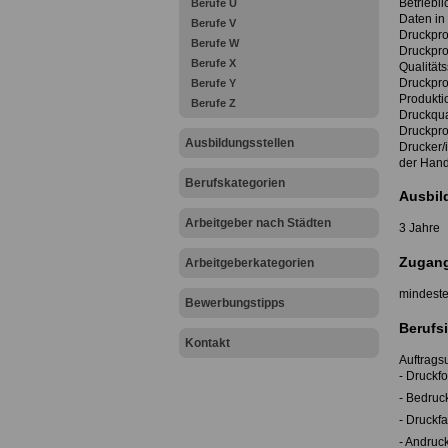
Betriebli
Berufe U
Daten in
Berufe V
Druckpro
Berufe W
Druckpro
Berufe X
Qualität
Druckpro
Berufe Y
Produkti
Berufe Z
Druckqua
Druckprod
Ausbildungsstellen
Drucker/
der Hand
Berufskategorien
Ausbil
Arbeitgeber nach Städten
3 Jahre
Zugang
Arbeitgeberkategorien
mindeste
Bewerbungstipps
Berufsi
Kontakt
Auftragsu
- Druckf
- Bedruck
- Druckf
- Andruck