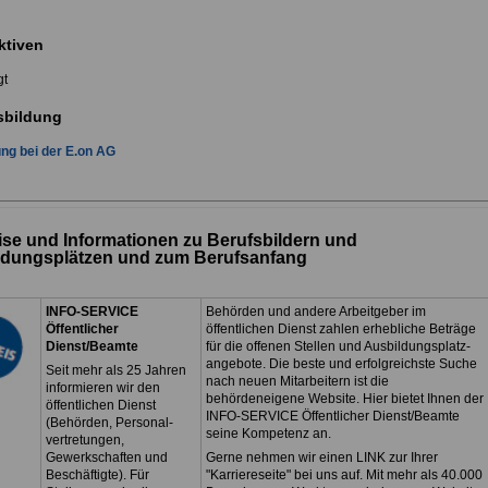
ktiven
gt
sbildung
ng bei der E.on AG
se und Informationen zu Berufsbildern und
ldungsplätzen und zum Berufsanfang
INFO-SERVICE
Behörden und andere Arbeitgeber im
Öffentlicher
öffentlichen Dienst zahlen erhebliche Beträge
Dienst/Beamte
für die offenen Stellen und Ausbildungsplatz-
angebote. Die beste und erfolgreichste Suche
Seit mehr als 25 Jahren
nach neuen Mitarbeitern ist die
informieren wir den
behördeneigene Website. Hier bietet Ihnen der
öffentlichen Dienst
INFO-SERVICE Öffentlicher Dienst/Beamte
(Behörden, Personal-
seine Kompetenz an.
vertretungen,
Gewerkschaften und
Gerne nehmen wir einen LINK zur Ihrer
Beschäftigte). Für
"Karriereseite" bei uns auf. Mit mehr als 40.000