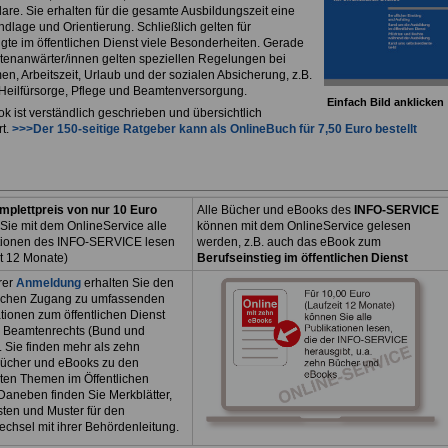
are. Sie erhalten für die gesamte Ausbildungszeit eine
dlage und Orientierung. Schließlich gelten für
igte im öffentlichen Dienst viele Besonderheiten. Gerade
tenanwärter/innen gelten speziellen Regelungen bei
n, Arbeitszeit, Urlaub und der sozialen Absicherung, z.B.
, Heilfürsorge, Pflege und Beamtenversorgung.
Einfach Bild anklicken
k ist verständlich geschrieben und übersichtlich
rt.
>>>Der 150-seitige Ratgeber kann als
OnlineBuch
für 7,50 Euro bestellt
mplettpreis von nur 10 Euro
Alle Bücher und eBooks des
INFO-SERVICE
Sie mit dem OnlineService alle
können mit dem OnlineService gelesen
tionen des INFO-SERVICE lesen
werden, z.B. auch das eBook zum
it 12 Monate)
Berufseinstieg im öffentlichen Dienst
rer
Anmeldung
erhalten Sie den
ichen Zugang zu umfassenden
tionen zum öffentlichen Dienst
 Beamtenrechts (Bund und
. Sie finden mehr als zehn
ücher und eBooks zu den
sten Themen im Öffentlichen
Daneben finden Sie Merkblätter,
sten und Muster für den
echsel mit ihrer Behördenleitung.