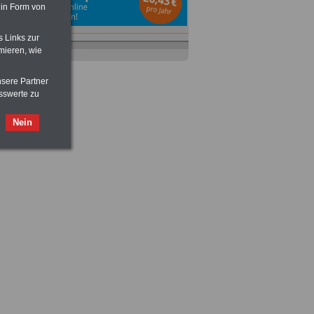
 in Form von
s Links zur
mieren, wie
nsere Partner
sswerte zu
Ratgeber
zum Berufseinstieg
TIPPS
und
Ratschläge
Nein
>>>
OnlineBuch
für nur 7,50 Euro