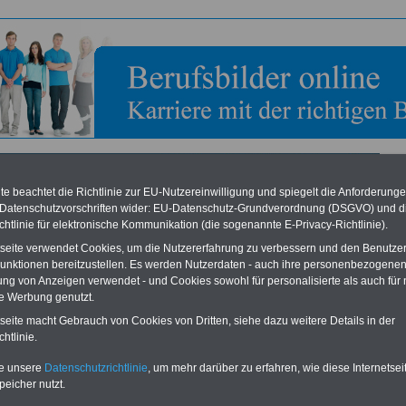
e beachtet die Richtlinie zur EU-Nutzereinwilligung und spiegelt die Anforderung
 Datenschutzvorschriften wider: EU-Datenschutz-Grundverordnung (DSGVO) und d
chtlinie für elektronische Kommunikation (die sogenannte E-Privacy-Richtlinie).
bild zum Ausbildungsberuf: Druckerin > Tiefdruck
tseite verwendet Cookies, um die Nutzererfahrung zu verbessern und den Benutze
unktionen bereitzustellen. Es werden Nutzerdaten - auch ihre personenbezogenen
elations
,
Medien
,
Marketing
,
Design
ung von Anzeigen verwendet - und Cookies sowohl für personalisierte als auch für 
te Werbung genutzt.
rin > Tiefdruck
tseite macht Gebrauch von Cookies von Dritten, siehe dazu weitere Details in der
htlinie.
achrichtung Tiefdruck drucken Drucker/innen ihre Druckerzeugnisse entweder auf
te unsere
Datenschutzrichtlinie
, um mehr darüber zu erfahren, wie diese Internetse
fdruck- oder Rotationstiefdruckmaschinen.
peicher nutzt.
ldungsbetrieb lernen die Auszubildenden beispielsweise: