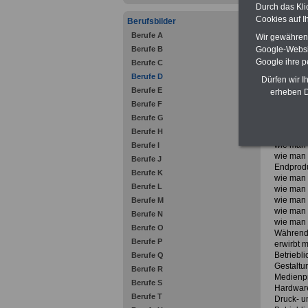
wie man P
Durch das Kli
wie man 
Cookies auf I
Berufsbilder
verwendu
wie man 
Berufe A
Wir gewähren D
wie man 
Google-Websi
Berufe B
Produktio
Google ihre 
Berufe C
wie man 
Berufe D
wie man 
Dürfen wir I
Systeme 
Berufe E
erheben D
Produktio
Berufe F
wie man 
Berufe G
festlegt,
Berufe H
wie man 
wie man 
Berufe I
wie man 
Berufe J
Endprodu
Berufe K
wie man d
Berufe L
wie man 
wie man 
Berufe M
wie man 
Berufe N
wie man 
Berufe O
Während 
Berufe P
erwirbt 
Betriebl
Berufe Q
Gestaltu
Berufe R
Medienpr
Berufe S
Hardware
Berufe T
Druck- u