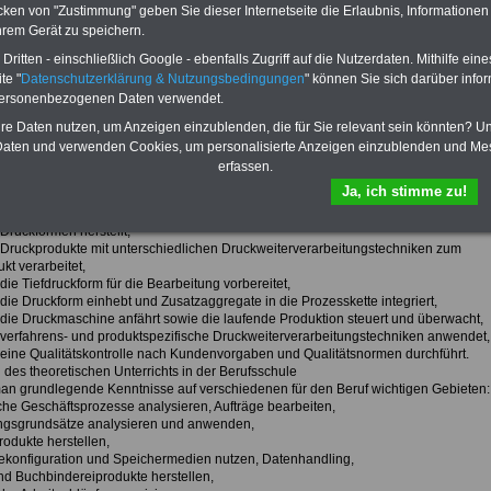
roduktionsdaten sichert und archiviert,
cken von "Zustimmung" geben Sie dieser Internetseite die Erlaubnis, Informationen
Bedruckstoff und Druckfarbe entsprechend ihrer Eigenschaften
hrem Gerät zu speichern.
ngsbezogen auswählt und einsetzt,
Farbtöne nach Rezept und Vorlage mischt, abstimmt und andruckt,
ritten - einschließlich Google - ebenfalls Zugriff auf die Nutzerdaten. Mithilfe eine
Mengen- und Formatberechnungen durchführt und Material für den
te "
Datenschutzerklärung & Nutzungsbedingungen
" können Sie sich darüber infor
nsprozess bereitstellt,
personenbezogenen Daten verwendet.
Störungen des Prozessablaufs erkennt und korrigierend in den Prozess eingreift.
Pflege, Wartung und Instandhaltung der eingesetzten Werkzeuge, Geräte und
hre Daten nutzen, um Anzeigen einzublenden, die für Sie relevant sein könnten? U
als Teil des Qualitätsmanagements erkennt und Maßnahmen zur
aten und verwenden Cookies, um personalisierte Anzeigen einzublenden und Me
nssicherung einleitet,
erfassen.
Verfahrensweg und Materialfluss dem Arbeitsauftrag entsprechend auswählt und
Ja, ich stimme zu!
Maschinentypen unterscheidet und auftragsbezogen zuordnet,
Druckformen herstellt,
Druckprodukte mit unterschiedlichen Druckweiterverarbeitungstechniken zum
kt verarbeitet,
ie Tiefdruckform für die Bearbeitung vorbereitet,
die Druckform einhebt und Zusatzaggregate in die Prozesskette integriert,
die Druckmaschine anfährt sowie die laufende Produktion steuert und überwacht,
verfahrens- und produktspezifische Druckweiterverarbeitungstechniken anwendet,
eine Qualitätskontrolle nach Kundenvorgaben und Qualitätsnormen durchführt.
des theoretischen Unterrichts in der Berufsschule
man grundlegende Kenntnisse auf verschiedenen für den Beruf wichtigen Gebieten:
iche Geschäftsprozesse analysieren, Aufträge bearbeiten,
ngsgrundsätze analysieren und anwenden,
odukte herstellen,
konfiguration und Speichermedien nutzen, Datenhandling,
nd Buchbindereiprodukte herstellen,