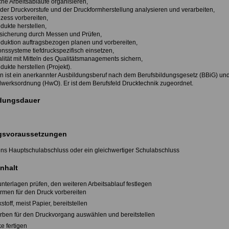
che Arbeitsabläufe organisieren,
 der Druckvorstufe und der Druckformherstellung analysieren und verarbeiten,
zess vorbereiten,
dukte herstellen,
ssicherung durch Messen und Prüfen,
duktion auftragsbezogen planen und vorbereiten,
onssysteme tiefdruckspezifisch einsetzen,
lität mit Mitteln des Qualitätsmanagements sichern,
ukte herstellen (Projekt).
in ist ein anerkannter Ausbildungsberuf nach dem Berufsbildungsgesetz (BBiG) un
werksordnung (HwO). Er ist dem Berufsfeld Drucktechnik zugeordnet.
dungsdauer
svoraussetzungen
ns Hauptschulabschluss oder ein gleichwertiger Schulabschluss
nhalt
nterlagen prüfen, den weiteren Arbeitsablauf festlegen
ormen für den Druck vorbereiten
stoff, meist Papier, bereitstellen
arben für den Druckvorgang auswählen und bereitstellen
e fertigen