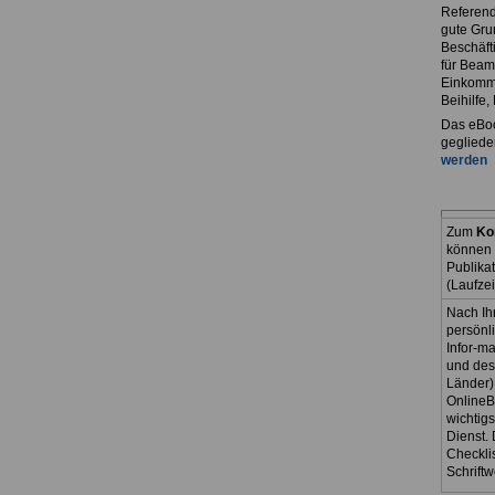
Referend
gute Grun
Beschäft
für Beam
Einkomme
Beihilfe
Das eBoo
gegliede
werden
Zum
Ko
können 
Publika
(Laufze
Nach Ih
persönl
Infor-ma
und des
Länder)
OnlineB
wichtig
Dienst. 
Checkli
Schriftw