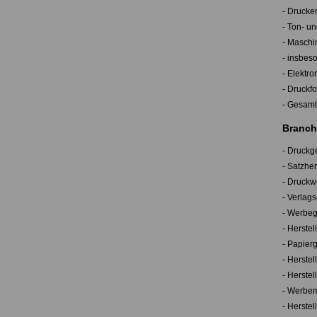
- Drucke
- Ton- u
- Maschi
- insbeso
- Elektr
- Druckfo
- Gesam
Branch
- Druck
- Satzhe
- Druckw
- Verlag
- Werbeg
- Herste
- Papier
- Herste
- Herste
- Werbemi
- Herstel