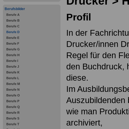
Drucker > 
Berufsbilder
Profil
Berufe A
Berufe B
Berufe C
In der Fachricht
Berufe D
Berufe E
Drucker/innen Dr
Berufe F
Berufe G
Regel für den Fle
Berufe H
Berufe I
den Buchdruck, 
Berufe J
Berufe K
diese.
Berufe L
Berufe M
Im Ausbildungsbe
Berufe N
Berufe O
Auszubildenden b
Berufe P
Berufe Q
wie man Produkti
Berufe R
Berufe S
archiviert,
Berufe T