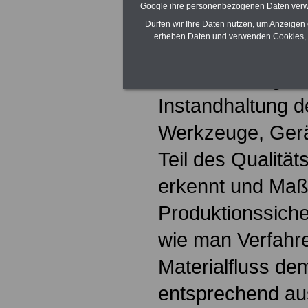
Google ihre personenbezogenen Daten verw
Prozessablaufs 
Dürfen wir Ihre Daten nutzen, um Anzeigen 
erheben Daten und verwenden Cookies, 
korrigierend in d
wie man Pflege,
Instandhaltung d
Werkzeuge, Gerä
Teil des Qualit
erkennt und Ma
Produktionssicher
wie man Verfah
Materialfluss de
entsprechend aus