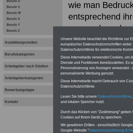
Berufe U
wie man Bedruck
Berufe V
Berufe W
entsprechend ihr
Berufe X
Berufe Y
verwendungsbez
Berufe Z
einsetzt,
Unsere Website beachtet die Richtlinie zur 
Ausbildungsstellen
europäischer Datenschutzvorschriften wide
wie man Farbtön
Datenschutzrichtlinie für elektronische Komm
Berufskategorien
Diese Internetseite verwendet Cookies, um 
Vorlage mischt, 
Dienste und Funktionen bereitzustellen. Es
Arbeitgeber nach Städten
Personalisierung von Anzeigen verwendet - un
andruckt,
personalisierte Werbung genutzt.
Arbeitgeberkategorien
Diese Internetseite macht Gebrauch von Cooki
wie man Mengen
Datenschutzrichtlinie.
Bewerbungstipps
Formatberechnun
Lesen Sie bitte unsere
Datenschutzrichtlinie
,
Kontakt
und lokalen Speicher nutzt.
Material für den
Durch das Klicken von "Zustimmung" geben Sie
Cookies auf Ihrem Gerät zu speichern.
bereitstellt,
Wir gewähren Dritten - einschließlich Google -
wie man Störung
Google-Website "
Datenschutzerklärung & N