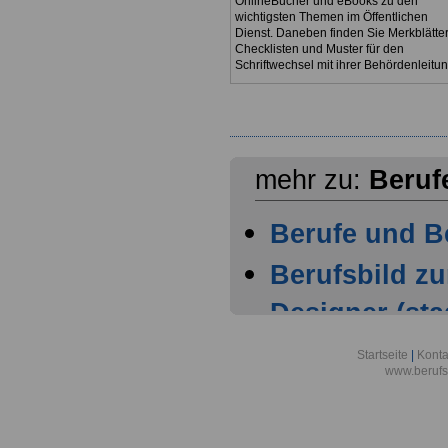
OnlineBücher und eBooks zu den
wichtigsten Themen im Öffentlichen
Dienst. Daneben finden Sie Merkblätter
Checklisten und Muster für den
Schriftwechsel mit ihrer Behördenleitun
mehr zu:
Beruf
Berufe und Be
Berufsbild z
Designer (staa
Berufsbild z
Startseite
|
Konta
www.berufs
Designer (staa
Berufsbild z