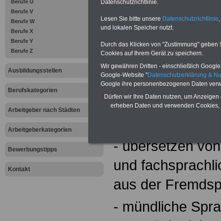
Datenschutzrichtlinie.
Berufe U
Während der Aus
Berufe V
Lesen Sie bitte unsere
Datenschutzrichtlinie
,
Berufe W
z.B.:
und lokalen Speicher nutzt.
Berufe X
Berufe Y
Durch das Klicken von "Zustimmung" geben Sie
Berufe Z
Cookies auf Ihrem Gerät zu speichern.
- Allgemeine Sp
Wir gewähren Dritten - einschließlich Google -
Ausbildungsstellen
Google-Website "
Datenschutzerklärung & N
(Grammatik, Wor
Google ihre personenbezogenen Daten verw
Berufskategorien
Dürfen wir Ihre Daten nutzen, um Anzeigen 
fremdsprachige 
erheben Daten und verwenden Cookies, 
Arbeitgeber nach Städten
Interpunktion)
Arbeitgeberkategorien
- übersetzen vo
Bewerbungstipps
und fachsprachli
Kontakt
aus der Fremds
- mündliche Spr