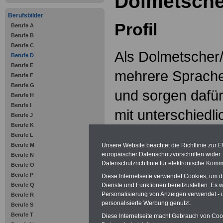
Dolmetsche
Berufsbilder
Profil
Berufe A
Berufe B
Berufe C
Als Dolmetscher/
Berufe D
Berufe E
mehrere Sprache
Berufe F
Berufe G
und sorgen dafü
Berufe H
Berufe I
mit unterschiedl
Berufe J
Berufe K
miteinander vers
Berufe L
Unsere Website beachtet die Richtlinie zur 
Berufe M
Dabei übertragen
europäischer Datenschutzvorschriften wide
Berufe N
Datenschutzrichtlinie für elektronische Komm
Berufe O
gesprochene Wor
Berufe P
Diese Internetseite verwendet Cookies, um 
Dienste und Funktionen bereitzustellen. Es
Berufe Q
Ausgangssprache
Personalisierung von Anzeigen verwendet - un
Berufe R
personalisierte Werbung genutzt.
Berufe S
und umgekehrt.
Berufe T
Diese Internetseite macht Gebrauch von Cooki