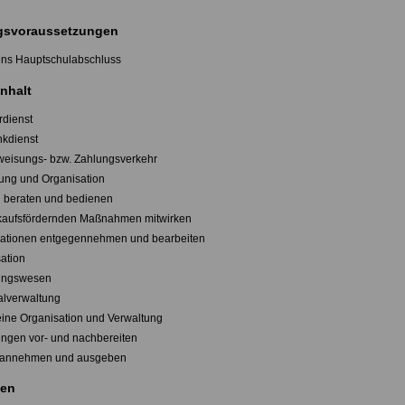
svoraussetzungen
ns Hauptschulabschluss
nhalt
rdienst
nkdienst
weisungs- bzw. Zahlungsverkehr
tung und Organisation
 beraten und bedienen
rkaufsfördernden Maßnahmen mitwirken
ationen entgegennehmen und bearbeiten
ation
ungswesen
alverwaltung
eine Organisation und Verwaltung
lungen vor- und nachbereiten
e annehmen und ausgeben
en