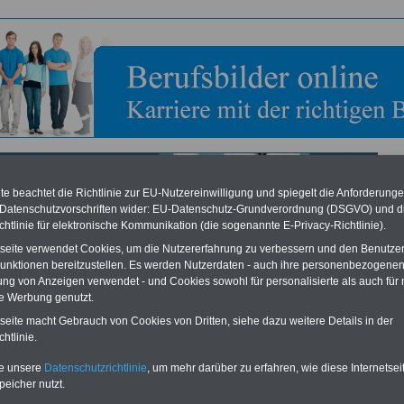
e beachtet die Richtlinie zur EU-Nutzereinwilligung und spiegelt die Anforderung
 Datenschutzvorschriften wider: EU-Datenschutz-Grundverordnung (DSGVO) und d
chtlinie für elektronische Kommunikation (die sogenannte E-Privacy-Richtlinie).
bild zum Ausbildungsberuf: Postverkehrskauffrau
tseite verwendet Cookies, um die Nutzererfahrung zu verbessern und den Benutze
unktionen bereitzustellen. Es werden Nutzerdaten - auch ihre personenbezogenen
n
,
Verkehr
,
Tourismus
,
Gastronomie
ung von Anzeigen verwendet - und Cookies sowohl für personalisierte als auch für 
te Werbung genutzt.
rkehrskauffrau
tseite macht Gebrauch von Cookies von Dritten, siehe dazu weitere Details in der
htlinie.
verkehrskaufmann/frau beraten Sie Kunden und informieren sie über das
te unsere
Datenschutzrichtlinie
, um mehr darüber zu erfahren, wie diese Internetse
istungsangebot der Post. Außerdem nehmen Sie an Postschaltern Sendungen an
peicher nutzt.
en Sendungen aus.