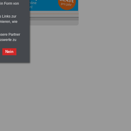
 in Form von
s Links zur
mieren, wie
nsere Partner
sswerte zu
Ratgeber
zum Berufseinstieg
TIPPS
und
Ratschläge
Nein
>>>
OnlineBuch
für nur 7,50 Euro