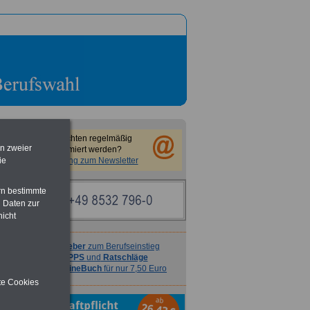
Sie möchten regelmäßig
en zweier
informiert werden?
ie
Anmeldung zum Newsletter
rn bestimmte
 Daten zur
nicht
Ratgeber
zum Berufseinstieg
TIPPS
und
Ratschläge
>>>
OnlineBuch
für nur 7,50 Euro
ite Cookies