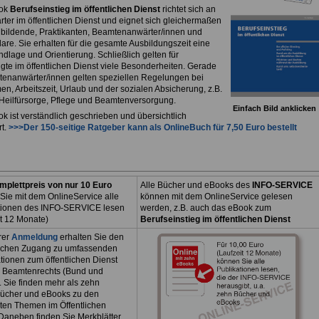
ok
Berufseinstieg im öffentlichen Dienst
richtet sich an
rter im öffentlichen Dienst und eignet sich gleichermaßen
ubildende, Praktikanten, Beamtenanwärter/innen und
are. Sie erhalten für die gesamte Ausbildungszeit eine
dlage und Orientierung. Schließlich gelten für
igte im öffentlichen Dienst viele Besonderheiten. Gerade
tenanwärter/innen gelten speziellen Regelungen bei
n, Arbeitszeit, Urlaub und der sozialen Absicherung, z.B.
, Heilfürsorge, Pflege und Beamtenversorgung.
Einfach Bild anklicken
k ist verständlich geschrieben und übersichtlich
rt.
>>>Der 150-seitige Ratgeber kann als
OnlineBuch
für 7,50 Euro bestellt
mplettpreis von nur 10 Euro
Alle Bücher und eBooks des
INFO-SERVICE
Sie mit dem OnlineService alle
können mit dem OnlineService gelesen
tionen des INFO-SERVICE lesen
werden, z.B. auch das eBook zum
it 12 Monate)
Berufseinstieg im öffentlichen Dienst
rer
Anmeldung
erhalten Sie den
ichen Zugang zu umfassenden
tionen zum öffentlichen Dienst
 Beamtenrechts (Bund und
. Sie finden mehr als zehn
ücher und eBooks zu den
sten Themen im Öffentlichen
Daneben finden Sie Merkblätter,