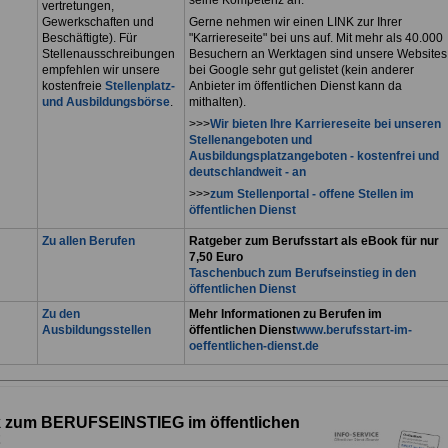
vertretungen,
Gewerkschaften und
Gerne nehmen wir einen LINK zur Ihrer
Beschäftigte). Für
"Karriereseite" bei uns auf. Mit mehr als 40.000
Stellenausschreibungen
Besuchern an Werktagen sind unsere Websites
empfehlen wir unsere
bei Google sehr gut gelistet (kein anderer
kostenfreie
Stellenplatz-
Anbieter im öffentlichen Dienst kann da
und Ausbildungsbörse
.
mithalten).
>>>
Wir bieten Ihre Karriereseite bei unseren
Stellenangeboten und
Ausbildungsplatzangeboten - kostenfrei und
deutschlandweit - an
>>>
zum Stellenportal - offene Stellen im
öffentlichen Dienst
Zu allen Berufen
Ratgeber zum Berufsstart als eBook für nur
7,50 Euro
Taschenbuch zum Berufseinstieg in den
öffentlichen Dienst
Zu den
Mehr Informationen zu Berufen im
Ausbildungsstellen
öffentlichen Dienst
www.berufsstart-im-
oeffentlichen-dienst.de
 zum BERUFSEINSTIEG im öffentlichen