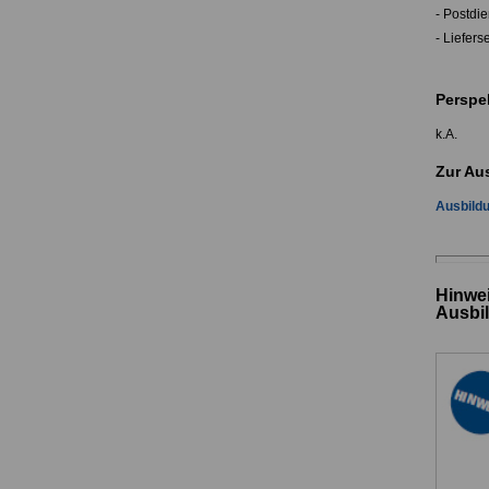
- Postdie
- Liefer
Perspe
k.A.
Zur Au
Ausbildu
Hinwei
Ausbi