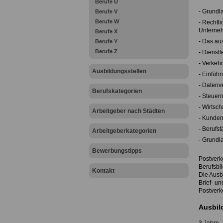
Berufe U
- Grundl
Berufe V
Berufe W
- Rechtl
Unterne
Berufe X
- Das au
Berufe Y
Berufe Z
- Dienst
- Verkeh
Ausbildungsstellen
- Einfüh
- Datenv
Berufskategorien
- Steuer
- Wirtsch
Arbeitgeber nach Städten
- Kunden
- Berufs
Arbeitgeberkategorien
- Grundl
Bewerbungstipps
Postverk
Berufsbi
Kontakt
Die Ausbi
Brief- un
Postverk
Ausbil