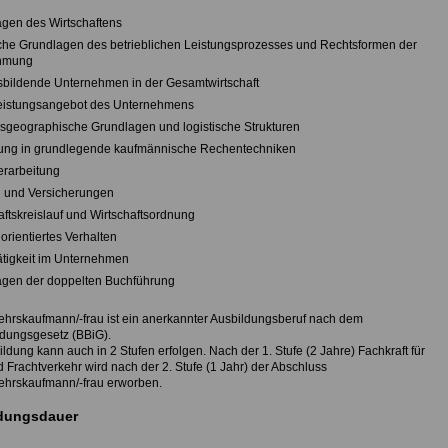
agen des Wirtschaftens
iche Grundlagen des betrieblichen Leistungsprozesses und Rechtsformen der
hmung
sbildende Unternehmen in der Gesamtwirtschaft
leistungsangebot des Unternehmens
rsgeographische Grundlagen und logistische Strukturen
rung in grundlegende kaufmännische Rechentechniken
erarbeitung
n und Versicherungen
aftskreislauf und Wirtschaftsordnung
orientiertes Verhalten
tätigkeit im Unternehmen
agen der doppelten Buchführung
ehrskaufmann/-frau ist ein anerkannter Ausbildungsberuf nach dem
ldungsgesetz (BBiG).
ldung kann auch in 2 Stufen erfolgen. Nach der 1. Stufe (2 Jahre) Fachkraft für
d Frachtverkehr wird nach der 2. Stufe (1 Jahr) der Abschluss
ehrskaufmann/-frau erworben.
dungsdauer