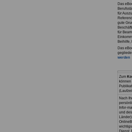
Das eBo
Berufssta
für Ausz
Referend
gute Grun
Beschäft
für Beam
Einkomme
Beihilfe
Das eBoo
gegliede
werden
Zum
Ko
können 
Publika
(Laufze
Nach Ih
persönl
Infor-ma
und des
Länder)
OnlineB
wichtig
Dienst. 