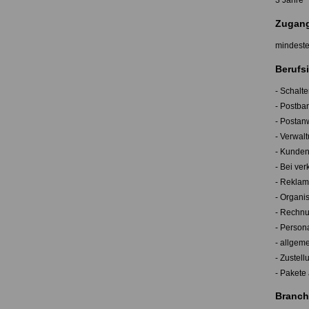
3 Jahre
Zugang
mindeste
Berufsi
- Schalte
- Postba
- Postan
- Verwal
- Kunden
- Bei ve
- Reklam
- Organis
- Rechn
- Person
- allgem
- Zustel
- Paket
Branch