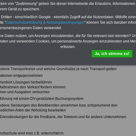
der praktischen Ausbildung lernt man z.B.:
cken von "Zustimmung" geben Sie dieser Internetseite die Erlaubnis, Informationen
hrem Gerät zu speichern.
- und Kurierpostsendungen annehmen und Entgelte berechnen
ritten - einschließlich Google - ebenfalls Zugriff auf die Nutzerdaten. Mithilfe eine
iften bei der Kassenführung
te "
Datenschutzerklärung & Nutzungsbedingungen
" können Sie sich darüber infor
gen für den Transport bearbeiten
personenbezogenen Daten verwendet.
ende Sendungen bearbeiten und Nachentgelte berechnen
hre Daten nutzen, um Anzeigen einzublenden, die für Sie relevant sein könnten? U
nach vorgegebenen Sachverhalten formulieren
aten und verwenden Cookies, um personalisierte Anzeigen einzublenden und Me
iedene Aufgaben und dienstleistungsbezogene Beratungen kundenorientiert
erfassen.
n
Ja, ich stimme zu!
lungen vorbereiten, Sendungen zustellen und Zustellungen nachbearbeiten
f von Eigen- und Fremdprodukten
iedene Transportnetze und welche Grundsätze je nach Transport gelten
mationen entgegennehmen
ientiert Lösungen herbeiführen
aßnahmen den Verkauf fördern können
hmen und Ausgaben verbuchen
führung mit einem DV-gestütztem Buchungssystem
iedene Sendungen des Briefdienstes annehmen bzw. entsprechend den
iedlichen Arten der Abholung bearbeiten
 Dienstleistungen für die Postbank, die Telekom und für andere Unternehmen
rufsschule wird man z.B. unterrichtet in: