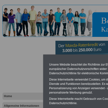
Handwerksk
Unsere Website beachtet die Richtlinie zur 
europäischer Datenschutzvorschriften wide
Datenschutzrichtlinie für elektronische Komm
Vorteile für den öffentlichen Dien
Diese Internetseite verwendet Cookies, um 
Dienste und Funktionen bereitzustellen. Es
Vergleichen und sparen
:
Personalisierung von Anzeigen verwendet - un
Bausparen schon ab 16 Jahren
Berufsunfähigkeitsabsicherung
personalisierte Werbung genutzt.
Home
Krankenzusatzversicherung
-
Diese Internetseite macht Gebrauch von Cooki
Online-Vergleich Gesetzliche
Datenschutzrichtlinie.
Krankenkassen
-
Allgemeine Informationen