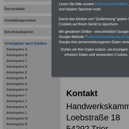
Zahnzusatzversicherung
-
Lesen Sie bitte unsere
Datenschutzrichtlinie
,
Vorteile der Privaten
Berufsbilder
Krankenversicherung
und lokalen Speicher nutzt.
Durch das Klicken von "Zustimmung" geben Sie
Ausbildungsstellen
Cookies auf Ihrem Gerät zu speichern.
Wir gewähren Dritten - einschließlich Google -
Berufskategorien
Google-Website "
Datenschutzerklärung & N
zurück zur Über
Google ihre personenbezogenen Daten verw
Arbeitgeber nach Städten
Arbeitgeber A
Dürfen wir Ihre Daten nutzen, um Anzeigen 
erheben Daten und verwenden Cookies, 
Arbeitgeber B
Arbeitgeber C
Handwerksk
Arbeitgeber D
Arbeitgeber E
Arbeitgeber F
Arbeitgeber G
Arbeitgeber H
Kontakt
Arbeitgeber I
Arbeitgeber J
Handwerkskamme
Arbeitgeber K
Arbeitgeber L
Loebstraße 18
Arbeitgeber M
Arbeitgeber N
54292 Trier