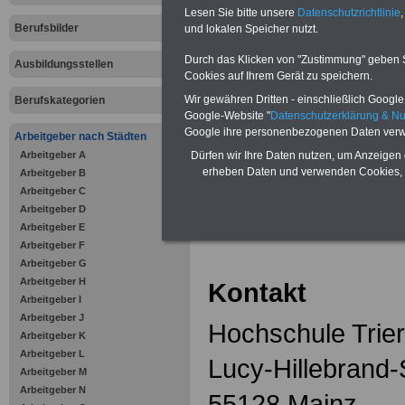
Zahnzusatzversicherung
-
Lesen Sie bitte unsere
Datenschutzrichtlinie
,
Vorteile der Privaten
Berufsbilder
Krankenversicherung
und lokalen Speicher nutzt.
Durch das Klicken von "Zustimmung" geben Sie
Ausbildungsstellen
Cookies auf Ihrem Gerät zu speichern.
Wir gewähren Dritten - einschließlich Google -
Berufskategorien
Google-Website "
Datenschutzerklärung & N
zurück zur Über
Google ihre personenbezogenen Daten verw
Arbeitgeber nach Städten
Arbeitgeber A
Dürfen wir Ihre Daten nutzen, um Anzeigen 
erheben Daten und verwenden Cookies, 
Arbeitgeber B
Arbeitgeber C
Hochschule
Arbeitgeber D
Arbeitgeber E
Arbeitgeber F
Arbeitgeber G
Arbeitgeber H
Kontakt
Arbeitgeber I
Arbeitgeber J
Hochschule Trier
Arbeitgeber K
Arbeitgeber L
Lucy-Hillebrand-
Arbeitgeber M
Arbeitgeber N
55128 Mainz