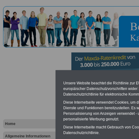
Hochschule
Unsere Website beachtet die Richtlinie zur 
europäischer Datenschutzvorschriften wide
Datenschutzrichtlinie für elektronische Komm
Vorteile für den öffentlichen Dien
Diese Internetseite verwendet Cookies, um 
Dienste und Funktionen bereitzustellen. Es
Vergleichen und sparen
:
Personalisierung von Anzeigen verwendet - un
Bausparen schon ab 16 Jahren
Berufsunfähigkeitsabsicherung
personalisierte Werbung genutzt.
Home
Krankenzusatzversicherung
-
Diese Internetseite macht Gebrauch von Cooki
Online-Vergleich Gesetzliche
Datenschutzrichtlinie.
Krankenkassen
-
Allgemeine Informationen