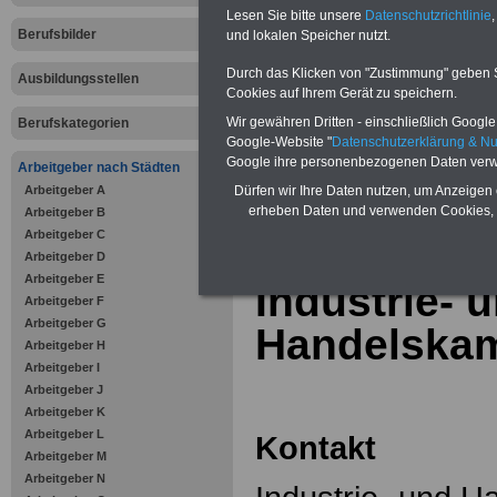
Online-Vergleich Gesetzliche
Lesen Sie bitte unsere
Datenschutzrichtlinie
,
Krankenkassen
-
Berufsbilder
und lokalen Speicher nutzt.
Zahnzusatzversicherung
-
Vorteile der Privaten
Durch das Klicken von "Zustimmung" geben Sie
Ausbildungsstellen
Krankenversicherung
Cookies auf Ihrem Gerät zu speichern.
Wir gewähren Dritten - einschließlich Google -
Berufskategorien
Google-Website "
Datenschutzerklärung & N
Google ihre personenbezogenen Daten verw
Arbeitgeber nach Städten
Arbeitgeber A
zurück zur Über
Dürfen wir Ihre Daten nutzen, um Anzeigen 
erheben Daten und verwenden Cookies, 
Arbeitgeber B
Arbeitgeber C
Arbeitgeber D
Arbeitgeber E
Industrie- 
Arbeitgeber F
Arbeitgeber G
Handelskam
Arbeitgeber H
Arbeitgeber I
Arbeitgeber J
Arbeitgeber K
Arbeitgeber L
Kontakt
Arbeitgeber M
Arbeitgeber N