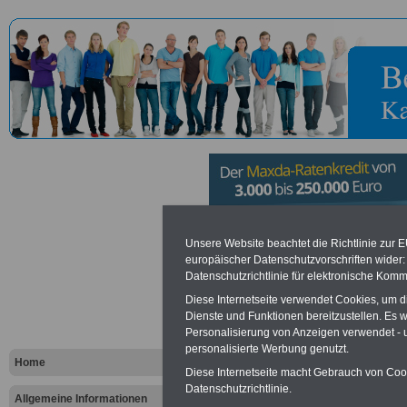
Industrie- 
Unsere Website beachtet die Richtlinie zur 
europäischer Datenschutzvorschriften wide
Datenschutzrichtlinie für elektronische Komm
Handelskam
Diese Internetseite verwendet Cookies, um 
Dienste und Funktionen bereitzustellen. Es
Personalisierung von Anzeigen verwendet - un
Vorteile für den öffentlichen Dien
personalisierte Werbung genutzt.
Vergleichen und sparen
:
Home
Bausparen schon ab 16 Jahren
Diese Internetseite macht Gebrauch von Cooki
Berufsunfähigkeitsabsicherung
Datenschutzrichtlinie.
Allgemeine Informationen
Krankenzusatzversicherung
-