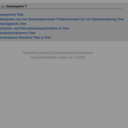
 zu:
Arbeitgeber T
mtsgericht Trier
rbeitgeber von der Verbandgemeinde Thaleischweiler bis zur Stadtverwaltung Trier
rbeitsgericht Trier
ufsichts- und Dienstleistungsdirektion in Trier
ezirksärztekammer Trier
undeskasse Dienstort Trier in Trier
undeswehr-Dienstleistungszentrum Torgelow in Torgelow
undeswehrverwaltungsstelle Trabzon in Trabzon
inanzamt Trier
Startseite
|
Kontakt
|
Datenschutz
|
Impressum
orstamt Traben-Trarbach
www.berufsbilder-online.de © 2026
orstamt Trier
raunhofer-Institut für Polymermaterialien und Composite in Teltow
utachterausschuss für Grundstückswerte für den Bereich der Stadt Trier
andwerkskammer Trier
ochschule Trier
ndustrie Lehrwerkstatt Trier eG in Trier
ndustrie- und Handelskammer Trier
ustizvollzugsanstalt Trier
reisverwaltung Trier-Saarburg
riminaldirektion Trier
andesschule für Gehörlose und Schwerhörige - Wilhelm Hubert Cüppers-Schule - in
ier
andgericht Trier
eibniz-Institut für Wissensmedien in Tübingen
eibniz-Zentrum für Psychologische Information und Dokumentation in Trier