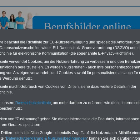
e beachtet die Richtlinie zur EU-Nutzereinwilligung und spiegelt die Anforderung
 Datenschutzvorschriften wider: EU-Datenschutz-Grundverordnung (DSGVO) und d
chtlinie für elektronische Kommunikation (die sogenannte E-Privacy-Richtlinie).
tseite verwendet Cookies, um die Nutzererfahrung zu verbessern und den Benutze
unktionen bereitzustellen. Es werden Nutzerdaten - auch ihre personenbezogenen
ung von Anzeigen verwendet - und Cookies sowohl für personalisierte als auch für 
te Werbung genutzt.
richt Trier
tseite macht Gebrauch von Cookies von Dritten, siehe dazu weitere Details in der
htlinie.
eile für den öffentlichen Dienst
Buchen Sie diesen Platz für Ihren Banner:
te unsere
Datenschutzrichtlinie
, um mehr darüber zu erfahren, wie diese Internetse
Vergleichen und sparen
:
Schon für 250 Euro können Sie einen
peicher nutzt.
usparen schon ab 16 Jahren
-
Banner (halfsize 234x60) für 6 Monate bzw.
rufsunfähigkeitsabsicherung
-
für 400 Euro bei einer Laufzeit von 12
rankenzusatzversicherung
-
Monaten buchen. Ihr Banner wird auf allen
cken von "Zustimmung" geben Sie dieser Internetseite die Erlaubnis, Informationen
Online-Vergleich Gesetzliche
Einzelseiten von
berufsbilder-online.de
hrem Gerät zu speichern.
das
Formular
Krankenkassen
-
eingebunden. Einfach
ritten - einschließlich Google - ebenfalls Zugriff auf die Nutzerdaten. Mithilfe eine
ausfüllen
Zahnzusatzversicherung
-
oder schreiben Sie uns eine
E-
te "
Datenschutzerklärung & Nutzungsbedingungen
" können Sie sich darüber infor
Vorteile der Privaten
Mail.