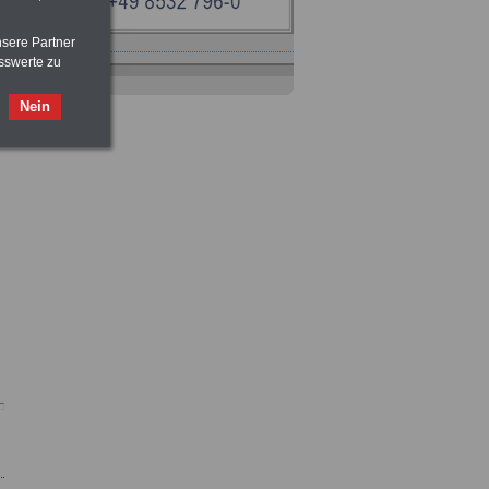
nsere Partner
sswerte zu
Ratgeber
zum Berufseinstieg
TIPPS
und
Ratschläge
Nein
>>>
OnlineBuch
für nur 7,50 Euro