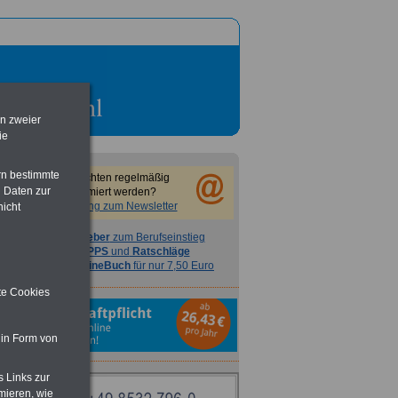
en zweier
ie
rn bestimmte
Sie möchten regelmäßig
 Daten zur
informiert werden?
Anmeldung zum Newsletter
nicht
Ratgeber
zum Berufseinstieg
TIPPS
und
Ratschläge
>>>
OnlineBuch
für nur 7,50 Euro
ite Cookies
 in Form von
s Links zur
mieren, wie