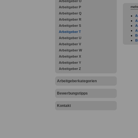
Arbeitgeber O
mehr
Arbeitgeber P
Arbeitgeber Q
A
Arbeitgeber R
A
Arbeitgeber S
A
A
Arbeitgeber T
B
Arbeitgeber U
B
Arbeitgeber V
B
Arbeitgeber W
B
F
Arbeitgeber X
F
Arbeitgeber Y
F
Arbeitgeber Z
F
G
H
Arbeitgeberkategorien
H
I
Bewerbungstipps
I
J
K
Kontakt
K
L
Tr
L
L
L