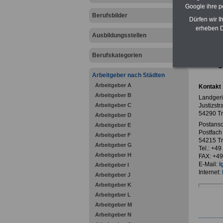
Google ihre 
Berufsbilder
Dürfen wir I
erheben D
Ausbildungsstellen
zurück z
Berufskategorien
Landge
Arbeitgeber nach Städten
Arbeitgeber A
Kontakt
Arbeitgeber B
Landgeric
Arbeitgeber C
Justizstr
54290 Tr
Arbeitgeber D
Postansch
Arbeitgeber E
Postfach
Arbeitgeber F
54215 Tr
Arbeitgeber G
Tel.: +4
Arbeitgeber H
FAX: +49
E-Mail:
l
Arbeitgeber I
Internet:
Arbeitgeber J
Arbeitgeber K
Arbeitgeber L
Arbeitgeber M
Arbeitgeber N