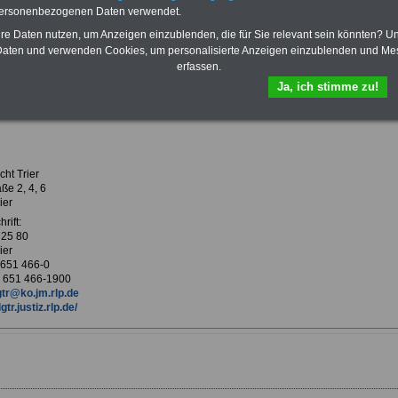
Krankenversicherung
personenbezogenen Daten verwendet.
hre Daten nutzen, um Anzeigen einzublenden, die für Sie relevant sein könnten? U
aten und verwenden Cookies, um personalisierte Anzeigen einzublenden und Me
erfassen.
ur Übersicht Arbeitgeber T
Ja, ich stimme zu!
richt Trier
ht Trier
aße 2, 4, 6
ier
rift:
 25 80
ier
9 651 466-0
 651 466-1900
gtr@ko.jm.rlp.de
lgtr.justiz.rlp.de/