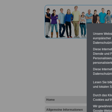
Unsere Websit
europäischer
Datenschutzri
Diese Interne
Dienste und F
Personalisier
personalisier
Landge
Diese Interne
Datenschutzric
Vort
Lesen Sie bit
und lokalen S
Ba
Be
K
Durch das Kli
Home
Cookies auf I
Wir gewähren D
Allgemeine Informationen
Google-Websi