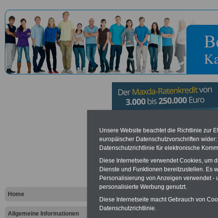
Sozialdienst
Unsere Website beachtet die Richtlinie zur 
europäischer Datenschutzvorschriften wide
Datenschutzrichtlinie für elektronische Komm
Trier
Diese Internetseite verwendet Cookies, um 
Dienste und Funktionen bereitzustellen. Es
Personalisierung von Anzeigen verwendet - un
Vorteile für den öffentlichen Dien
personalisierte Werbung genutzt.
Vergleichen und sparen
:
Home
Bausparen schon ab 16 Jahren
Diese Internetseite macht Gebrauch von Cooki
Berufsunfähigkeitsabsicherung
Datenschutzrichtlinie.
Allgemeine Informationen
Krankenzusatzversicherung
-