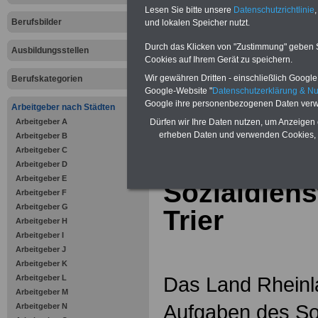
Online-Vergleich Gesetzliche
Lesen Sie bitte unsere
Datenschutzrichtlinie
,
Krankenkassen
-
Berufsbilder
und lokalen Speicher nutzt.
Zahnzusatzversicherung
-
Vorteile der Privaten
Durch das Klicken von "Zustimmung" geben Sie
Ausbildungsstellen
Krankenversicherung
Cookies auf Ihrem Gerät zu speichern.
Wir gewähren Dritten - einschließlich Google -
Berufskategorien
Google-Website "
Datenschutzerklärung & N
Google ihre personenbezogenen Daten verw
Arbeitgeber nach Städten
Arbeitgeber A
zurück zur Über
Dürfen wir Ihre Daten nutzen, um Anzeigen 
erheben Daten und verwenden Cookies, 
Arbeitgeber B
Arbeitgeber C
Arbeitgeber D
Arbeitgeber E
Sozialdienst
Arbeitgeber F
Arbeitgeber G
Trier
Arbeitgeber H
Arbeitgeber I
Arbeitgeber J
Arbeitgeber K
Das Land Rheinla
Arbeitgeber L
Arbeitgeber M
Aufgaben des Soz
Arbeitgeber N