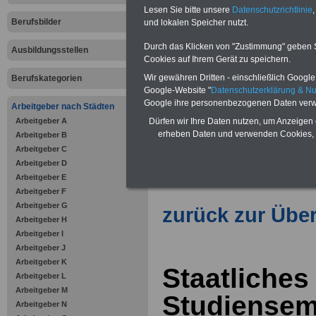
Lesen Sie bitte unsere
Datenschutzrichtlinie
,
Berufsbilder
und lokalen Speicher nutzt.
Vorteile für den öffentlichen Dien
Durch das Klicken von "Zustimmung" geben Sie
Vergleichen und sparen
:
Ausbildungsstellen
Bausparen schon ab 16 Jahren
Cookies auf Ihrem Gerät zu speichern.
Berufsunfähigkeitsabsicherung
Wir gewähren Dritten - einschließlich Google -
Berufskategorien
Krankenzusatzversicherung
-
Google-Website "
Datenschutzerklärung & N
Online-Vergleich Gesetzliche
Google ihre personenbezogenen Daten verw
Krankenkassen
-
Arbeitgeber nach Städten
Zahnzusatzversicherung
-
Arbeitgeber A
Dürfen wir Ihre Daten nutzen, um Anzeigen 
Vorteile der Privaten
erheben Daten und verwenden Cookies, 
Arbeitgeber B
Krankenversicherung
Arbeitgeber C
Arbeitgeber D
Arbeitgeber E
Arbeitgeber F
Arbeitgeber G
zurück zur Über
Arbeitgeber H
Arbeitgeber I
Arbeitgeber J
Arbeitgeber K
Staatliches
Arbeitgeber L
Arbeitgeber M
Studiensem
Arbeitgeber N