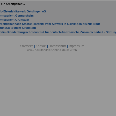
 zu:
Arbeitgeber G
lb-Elektrizitätswerk Geislingen eG
mtsgericht Germersheim
mtsgericht Grünstadt
rbeitgeber nach Städten sortiert: vom Albwerk in Geislingen bis zur Stadt
rünstadtgericht Grünstadt
erlin-Brandenburgisches Institut für deutsch-französische Zusammenarbeit - Stiftun
enshagen in Genshagen
eutsches Primatenzentrum GmbH - Leibniz-Institut für Primatenforschung in
öttingen
Startseite
|
Kontakt
|
Datenschutz
|
Impressum
achagentur Nachwachsende Rohstoffe e. V. in Gülzow
www.berufsbilder-online.de © 2026
orstamt Gerolstein
riedrich-Loeffler-Institut, Bundesforschungsinstitut für Tiergesundheit in Greifswald 
nsel Riems
efechtsübungszentrum Heer in Gardelegen
emeinde Grafschaft
auptzollamt Gießen in Gießen
elmholtz-Zentrum Hereon GmbH in Geesthacht
nformationstechnikbataillon 281 in Gerolstein
ommando Strategische Aufklärung in Grafschaft-Gelsdorf
reisverwaltung Germersheim
uratorium für Waldarbeit und Forsttechnik e. V. in Groß-Umstadt
eibniz-Institut für Gemüse- und Zierpflanzenbau Großbeeren/Erfurt e. V. in
roßbeeren
eibniz-Institut für Pflanzengenetik und Kulturpflanzenforschung in Gatersleben
eibniz-Institut für Plasmaforschung und Technologie e. V. in Greifswald
ax-Planck-Institut für Plasmaphysik in Garching