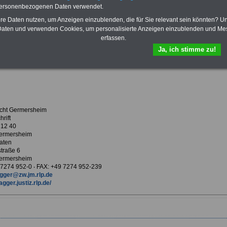
Krankenversicherung
personenbezogenen Daten verwendet.
hre Daten nutzen, um Anzeigen einzublenden, die für Sie relevant sein könnten? U
aten und verwenden Cookies, um personalisierte Anzeigen einzublenden und Me
erfassen.
ur Übersicht Arbeitgeber G
Ja, ich stimme zu!
ericht Germersheim
cht Germersheim
rift
 12 40
ermersheim
aten
straße 6
ermersheim
9 7274 952-0 ‧ FAX: +49 7274 952-239
gger@zw.jm.rlp.de
agger.justiz.rlp.de/