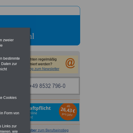
en zweier
ie
rn bestimmte
Sie möchten regelmäßig
 Daten zur
informiert werden?
Anmeldung zum Newsletter
nicht
ite Cookies
 in Form von
s Links zur
Ratgeber
zum Berufseinstieg
mieren, wie