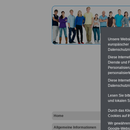
Unsere Websit
europäischer
Datenschutzri
Diese Interne
Dienste und F
Personalisier
personalisier
Amtsg
Diese Interne
Datenschutzric
Vort
Lesen Sie bit
und lokalen S
Ba
Be
K
Durch das Kli
Home
Cookies auf I
Wir gewähren D
Allgemeine Informationen
Google-Websi