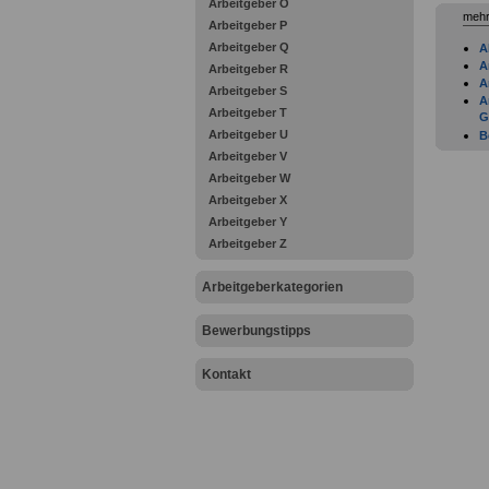
Arbeitgeber O
mehr
Arbeitgeber P
Arbeitgeber Q
A
A
Arbeitgeber R
A
Arbeitgeber S
A
Arbeitgeber T
G
Arbeitgeber U
B
G
Arbeitgeber V
D
Arbeitgeber W
G
Arbeitgeber X
F
Arbeitgeber Y
F
F
Arbeitgeber Z
I
G
Arbeitgeberkategorien
G
H
H
Bewerbungstipps
I
K
Kontakt
K
K
L
G
L
L
M