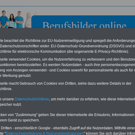
e beachtet die Richtlinie zur EU-Nutzereinwilligung und spiegelt die Anforderung
 Datenschutzvorschriften wider: EU-Datenschutz-Grundverordnung (DSGVO) und d
chtlinie für elektronische Kommunikation (die sogenannte E-Privacy-Richtlinie).
tseite verwendet Cookies, um die Nutzererfahrung zu verbessern und den Benutze
unktionen bereitzustellen. Es werden Nutzerdaten - auch ihre personenbezogenen
ung von Anzeigen verwendet - und Cookies sowohl für personalisierte als auch für 
te Werbung genutzt.
ericht Germersheim
tseite macht Gebrauch von Cookies von Dritten, siehe dazu weitere Details in der
htlinie.
eile für den öffentlichen Dienst
Buchen Sie diesen Platz für Ihren Banner:
te unsere
Datenschutzrichtlinie
, um mehr darüber zu erfahren, wie diese Internetse
Vergleichen und sparen
:
Schon für 250 Euro können Sie einen
peicher nutzt.
usparen schon ab 16 Jahren
-
Banner (halfsize 234x60) für 6 Monate bzw.
rufsunfähigkeitsabsicherung
-
für 400 Euro bei einer Laufzeit von 12
rankenzusatzversicherung
-
Monaten buchen. Ihr Banner wird auf allen
cken von "Zustimmung" geben Sie dieser Internetseite die Erlaubnis, Informationen
Online-Vergleich Gesetzliche
Einzelseiten von
berufsbilder-online.de
hrem Gerät zu speichern.
das
Formular
Krankenkassen
-
eingebunden. Einfach
ritten - einschließlich Google - ebenfalls Zugriff auf die Nutzerdaten. Mithilfe eine
ausfüllen
Zahnzusatzversicherung
-
oder schreiben Sie uns eine
E-
te "
Datenschutzerklärung & Nutzungsbedingungen
" können Sie sich darüber infor
Vorteile der Privaten
Mail.