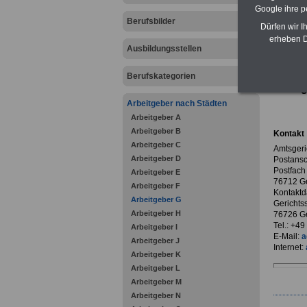
Google ihre 
Berufsbilder
Dürfen wir I
erheben D
Ausbildungsstellen
zurück z
Berufskategorien
Amtsg
Arbeitgeber nach Städten
Arbeitgeber A
Arbeitgeber B
Kontakt
Arbeitgeber C
Amtsgeri
Arbeitgeber D
Postansch
Postfach
Arbeitgeber E
76712 G
Arbeitgeber F
Kontaktd
Arbeitgeber G
Gerichts
Arbeitgeber H
76726 G
Tel.: +4
Arbeitgeber I
E-Mail:
a
Arbeitgeber J
Internet:
Arbeitgeber K
Arbeitgeber L
Arbeitgeber M
Arbeitgeber N