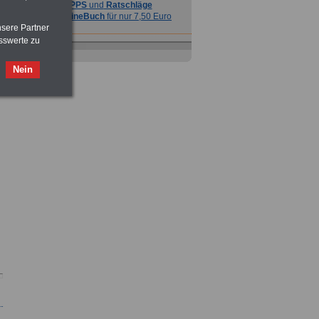
TIPPS
und
Ratschläge
>>>
OnlineBuch
für nur 7,50 Euro
nsere Partner
sswerte zu
Nein
Ratgeber
zum Berufseinstieg
TIPPS
und
Ratschläge
>>>
OnlineBuch
für nur 7,50 Euro