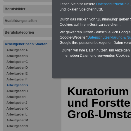
Bausparen schon ab 16 Jahren
Lesen Sie bitte unsere
Datenschutzrichtlinie
,
Berufsunfähigkeitsabsicherung
Berufsbilder
und lokalen Speicher nutzt.
Krankenzusatzversicherung
-
Online-Vergleich Gesetzliche
Krankenkassen
-
Durch das Klicken von "Zustimmung" geben Sie
Ausbildungsstellen
Zahnzusatzversicherung
-
Cookies auf Ihrem Gerät zu speichern.
Vorteile der Privaten
Wir gewähren Dritten - einschließlich Google -
Berufskategorien
Krankenversicherung
Google-Website "
Datenschutzerklärung & N
Google ihre personenbezogenen Daten verw
Arbeitgeber nach Städten
Arbeitgeber A
Dürfen wir Ihre Daten nutzen, um Anzeigen 
erheben Daten und verwenden Cookies, 
Arbeitgeber B
Arbeitgeber C
zurück zur Über
Arbeitgeber D
Arbeitgeber E
Arbeitgeber F
Arbeitgeber G
Kuratorium 
Arbeitgeber H
Arbeitgeber I
und Forsttec
Arbeitgeber J
Arbeitgeber K
Groß-Umst
Arbeitgeber L
Arbeitgeber M
Arbeitgeber N