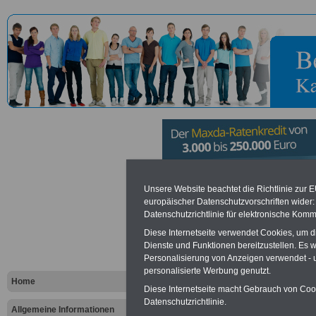
Kuratorium 
Unsere Website beachtet die Richtlinie zur 
europäischer Datenschutzvorschriften wide
Datenschutzrichtlinie für elektronische Komm
und Forsttec
Diese Internetseite verwendet Cookies, um 
Groß-Umst
Dienste und Funktionen bereitzustellen. Es
Personalisierung von Anzeigen verwendet - un
personalisierte Werbung genutzt.
Home
Diese Internetseite macht Gebrauch von Cooki
Vorteile für den öffentlichen Dien
Datenschutzrichtlinie.
Vergleichen und sparen
:
Allgemeine Informationen