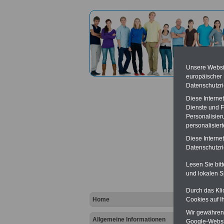
Unsere Websit
europäischer
Datenschutzri
Diese Interne
Dienste und F
Personalisier
personalisier
Leibni
Diese Interne
Großbe
Datenschutzric
Lesen Sie bit
Vort
und lokalen S
Ba
Durch das Kli
Be
Home
Cookies auf I
K
Wir gewähren D
Allgemeine Informationen
Google-Websi