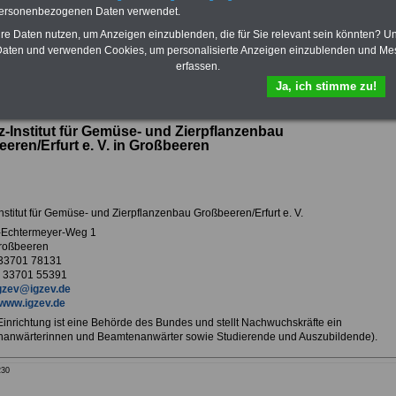
personenbezogenen Daten verwendet.
Vorteile der Privaten
Mail.
Krankenversicherung
hre Daten nutzen, um Anzeigen einzublenden, die für Sie relevant sein könnten? U
aten und verwenden Cookies, um personalisierte Anzeigen einzublenden und Me
erfassen.
Ja, ich stimme zu!
ur Übersicht Arbeitgeber G
z-Institut für Gemüse- und Zierpflanzenbau
eren/Erfurt e. V. in Großbeeren
nstitut für Gemüse- und Zierpflanzenbau Großbeeren/Erfurt e. V.
-Echtermeyer-Weg 1
roßbeeren
 33701 78131
9 33701 55391
gzev@igzev.de
www.igzev.de
 Einrichtung ist eine Behörde des Bundes und stellt Nachwuchskräfte ein
anwärterinnen und Beamtenanwärter sowie Studierende und Auszubildende).
230