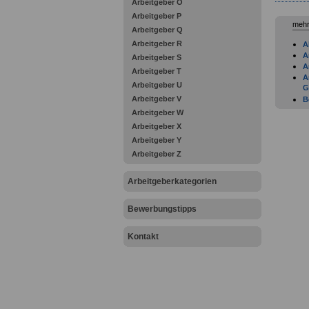
Arbeitgeber O
Arbeitgeber P
mehr
Arbeitgeber Q
Arbeitgeber R
A
A
Arbeitgeber S
A
Arbeitgeber T
A
Arbeitgeber U
G
Arbeitgeber V
B
G
Arbeitgeber W
D
Arbeitgeber X
G
Arbeitgeber Y
F
Arbeitgeber Z
F
F
I
Arbeitgeberkategorien
G
G
Bewerbungstipps
H
H
I
Kontakt
K
K
K
L
G
L