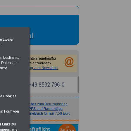
en zweier
ie
rn bestimmte
Sie möchten regelmäßig
 Daten zur
informiert werden?
Anmeldung zum Newsletter
nicht
ite Cookies
Ratgeber
zum Berufseinstieg
TIPPS
und
Ratschläge
 in Form von
>>>
OnlineBuch
für nur 7,50 Euro
s Links zur
mieren, wie