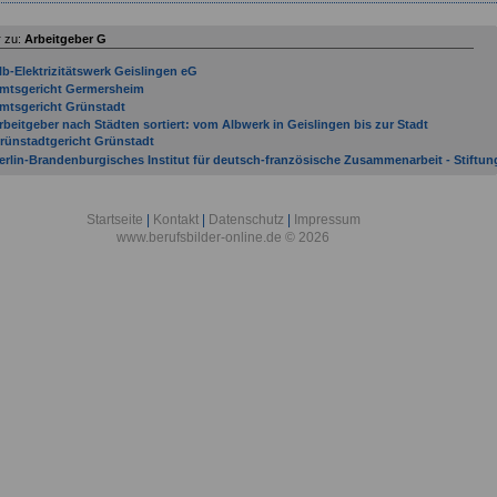
 zu:
Arbeitgeber G
lb-Elektrizitätswerk Geislingen eG
mtsgericht Germersheim
mtsgericht Grünstadt
rbeitgeber nach Städten sortiert: vom Albwerk in Geislingen bis zur Stadt
rünstadtgericht Grünstadt
erlin-Brandenburgisches Institut für deutsch-französische Zusammenarbeit - Stiftun
enshagen in Genshagen
eutsches Primatenzentrum GmbH - Leibniz-Institut für Primatenforschung in
öttingen
Startseite
|
Kontakt
|
Datenschutz
|
Impressum
achagentur Nachwachsende Rohstoffe e. V. in Gülzow
www.berufsbilder-online.de © 2026
orstamt Gerolstein
riedrich-Loeffler-Institut, Bundesforschungsinstitut für Tiergesundheit in Greifswald 
nsel Riems
efechtsübungszentrum Heer in Gardelegen
emeinde Grafschaft
auptzollamt Gießen in Gießen
elmholtz-Zentrum Hereon GmbH in Geesthacht
nformationstechnikbataillon 281 in Gerolstein
ommando Strategische Aufklärung in Grafschaft-Gelsdorf
reisverwaltung Germersheim
uratorium für Waldarbeit und Forsttechnik e. V. in Groß-Umstadt
eibniz-Institut für Gemüse- und Zierpflanzenbau Großbeeren/Erfurt e. V. in
roßbeeren
eibniz-Institut für Pflanzengenetik und Kulturpflanzenforschung in Gatersleben