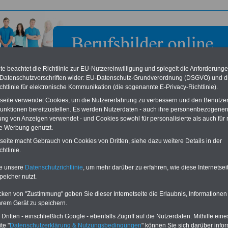
e beachtet die Richtlinie zur EU-Nutzereinwilligung und spiegelt die Anforderung
 Datenschutzvorschriften wider: EU-Datenschutz-Grundverordnung (DSGVO) und d
chtlinie für elektronische Kommunikation (die sogenannte E-Privacy-Richtlinie).
tseite verwendet Cookies, um die Nutzererfahrung zu verbessern und den Benutze
unktionen bereitzustellen. Es werden Nutzerdaten - auch ihre personenbezogenen
ung von Anzeigen verwendet - und Cookies sowohl für personalisierte als auch für 
te Werbung genutzt.
z-Institut für Gemüse- und Zierpflanzenbau
tseite macht Gebrauch von Cookies von Dritten, siehe dazu weitere Details in der
eren/Erfurt e. V. in Großbeeren
htlinie.
te unsere
Datenschutzrichtlinie
, um mehr darüber zu erfahren, wie diese Internetse
eile für den öffentlichen Dienst
Buchen Sie diesen Platz für Ihren Banner:
peicher nutzt.
Vergleichen und sparen
:
Schon für 250 Euro können Sie einen
usparen schon ab 16 Jahren
-
Banner (halfsize 234x60) für 6 Monate bzw.
cken von "Zustimmung" geben Sie dieser Internetseite die Erlaubnis, Informationen
rufsunfähigkeitsabsicherung
-
für 400 Euro bei einer Laufzeit von 12
hrem Gerät zu speichern.
rankenzusatzversicherung
-
Monaten buchen. Ihr Banner wird auf allen
Online-Vergleich Gesetzliche
Einzelseiten von
berufsbilder-online.de
ritten - einschließlich Google - ebenfalls Zugriff auf die Nutzerdaten. Mithilfe eine
das
Formular
Krankenkassen
-
eingebunden. Einfach
te "
Datenschutzerklärung & Nutzungsbedingungen
" können Sie sich darüber infor
ausfüllen
Zahnzusatzversicherung
-
oder schreiben Sie uns eine
E-