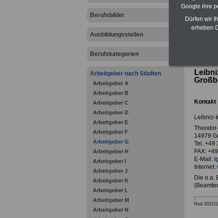
Google ihre 
Berufsbilder
Dürfen wir I
erheben D
Ausbildungsstellen
zurück z
Berufskategorien
Leibni
Arbeitgeber nach Städten
Großbe
Arbeitgeber A
Arbeitgeber B
Kontakt
Arbeitgeber C
Arbeitgeber D
Leibniz-I
Arbeitgeber E
Theodor
Arbeitgeber F
14979 G
Arbeitgeber G
Tel. +49
FAX: +4
Arbeitgeber H
E-Mail:
i
Arbeitgeber I
Internet:
Arbeitgeber J
Die o.a.
Arbeitgeber K
(Beamten
Arbeitgeber L
Arbeitgeber M
Red 20221
Arbeitgeber N