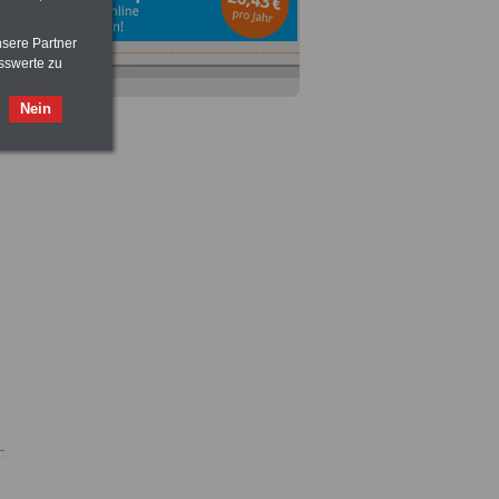
nsere Partner
sswerte zu
Nein
Ratgeber
zum Berufseinstieg
TIPPS
und
Ratschläge
>>>
OnlineBuch
für nur 7,50 Euro