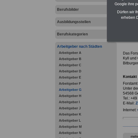
Google ihre 
Berufsbilder
Dürfen wir I
erheben D
Ausbildungsstellen
zurück z
Berufskategorien
Forsta
Arbeitgeber nach Städten
Arbeitgeber A
Das Fors
Kyll und
Arbeitgeber B
Bitburge
Arbeitgeber C
Arbeitgeber D
Kontakt
Arbeitgeber E
Forstamt
Arbeitgeber F
Unter de
Arbeitgeber G
54568 Ge
Arbeitgeber H
Tel.: +4
Arbeitgeber I
E-Mail:
Z
Arbeitgeber J
Internet:
Arbeitgeber K
Arbeitgeber L
Arbeitgeber M
Arbeitgeber N
mehr