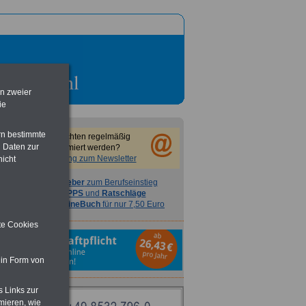
en zweier
ie
rn bestimmte
Sie möchten regelmäßig
 Daten zur
informiert werden?
Anmeldung zum Newsletter
nicht
Ratgeber
zum Berufseinstieg
TIPPS
und
Ratschläge
>>>
OnlineBuch
für nur 7,50 Euro
ite Cookies
 in Form von
s Links zur
mieren, wie