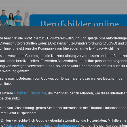
e beachtet die Richtlinie zur EU-Nutzereinwilligung und spiegelt die Anforderung
 Datenschutzvorschriften wider: EU-Datenschutz-Grundverordnung (DSGVO) und d
chtlinie für elektronische Kommunikation (die sogenannte E-Privacy-Richtlinie).
tseite verwendet Cookies, um die Nutzererfahrung zu verbessern und den Benutze
unktionen bereitzustellen. Es werden Nutzerdaten - auch ihre personenbezogenen
ung von Anzeigen verwendet - und Cookies sowohl für personalisierte als auch für 
te Werbung genutzt.
mt Gerolstein
tseite macht Gebrauch von Cookies von Dritten, siehe dazu weitere Details in der
htlinie.
eile für den öffentlichen Dienst
Buchen Sie diesen Platz für Ihren Banner:
te unsere
Datenschutzrichtlinie
, um mehr darüber zu erfahren, wie diese Internetse
Vergleichen und sparen
:
Schon für 250 Euro können Sie einen
peicher nutzt.
usparen schon ab 16 Jahren
-
Banner (halfsize 234x60) für 6 Monate bzw.
rufsunfähigkeitsabsicherung
-
für 400 Euro bei einer Laufzeit von 12
rankenzusatzversicherung
-
Monaten buchen. Ihr Banner wird auf allen
cken von "Zustimmung" geben Sie dieser Internetseite die Erlaubnis, Informationen
Online-Vergleich Gesetzliche
Einzelseiten von
berufsbilder-online.de
hrem Gerät zu speichern.
das
Formular
Krankenkassen
-
eingebunden. Einfach
ritten - einschließlich Google - ebenfalls Zugriff auf die Nutzerdaten. Mithilfe eine
ausfüllen
Zahnzusatzversicherung
-
oder schreiben Sie uns eine
E-
te "
Datenschutzerklärung & Nutzungsbedingungen
" können Sie sich darüber infor
Vorteile der Privaten
Mail.