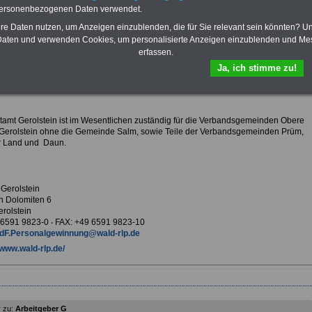
Krankenversicherung
personenbezogenen Daten verwendet.
hre Daten nutzen, um Anzeigen einzublenden, die für Sie relevant sein könnten? U
aten und verwenden Cookies, um personalisierte Anzeigen einzublenden und Me
erfassen.
ur Übersicht Arbeitgeber G
Ja, ich stimme zu!
mt Gerolstein
tamt Gerolstein ist im Wesentlichen zuständig für die Verbandsgemeinden Obere
 Gerolstein ohne die Gemeinde Salm, sowie Teile der Verbandsgemeinden Prüm,
r Land und Daun.
 Gerolstein
n Dolomiten 6
rolstein
9 6591 9823-0 ‧ FAX: +49 6591 9823-10
dF.Personalgewinnung@wald-rlp.de
www.wald-rlp.de/
 zu:
Arbeitgeber G