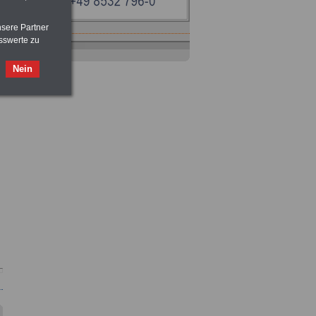
nsere Partner
sswerte zu
Ratgeber
zum Berufseinstieg
TIPPS
und
Ratschläge
Nein
>>>
OnlineBuch
für nur 7,50 Euro