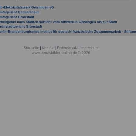
lb-Elektrizitätswerk Geislingen eG
mtsgericht Germersheim
mtsgericht Grünstadt
rbeitgeber nach Städten sortiert: vom Albwerk in Geislingen bis zur Stadt
rünstadtgericht Grünstadt
erlin-Brandenburgisches Institut für deutsch-französische Zusammenarbeit - Stiftun
enshagen in Genshagen
eutsches Primatenzentrum GmbH - Leibniz-Institut für Primatenforschung in
öttingen
Startseite
|
Kontakt
|
Datenschutz
|
Impressum
achagentur Nachwachsende Rohstoffe e. V. in Gülzow
www.berufsbilder-online.de © 2026
orstamt Gerolstein
riedrich-Loeffler-Institut, Bundesforschungsinstitut für Tiergesundheit in Greifswald 
nsel Riems
efechtsübungszentrum Heer in Gardelegen
emeinde Grafschaft
auptzollamt Gießen in Gießen
elmholtz-Zentrum Hereon GmbH in Geesthacht
nformationstechnikbataillon 281 in Gerolstein
ommando Strategische Aufklärung in Grafschaft-Gelsdorf
reisverwaltung Germersheim
uratorium für Waldarbeit und Forsttechnik e. V. in Groß-Umstadt
eibniz-Institut für Gemüse- und Zierpflanzenbau Großbeeren/Erfurt e. V. in
roßbeeren
eibniz-Institut für Pflanzengenetik und Kulturpflanzenforschung in Gatersleben
eibniz-Institut für Plasmaforschung und Technologie e. V. in Greifswald
ax-Planck-Institut für Plasmaphysik in Garching
otarkammer Pfalz in Germersheim