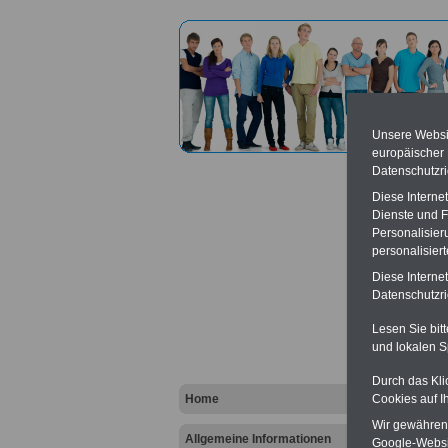
Unsere Websit
europäischer
Datenschutzri
Diese Interne
Dienste und F
Personalisier
personalisier
Forsta
Diese Interne
Datenschutzric
Vort
Lesen Sie bit
und lokalen S
Ba
Be
K
Durch das Kli
Home
Cookies auf I
Wir gewähren D
Allgemeine Informationen
Google-Websi