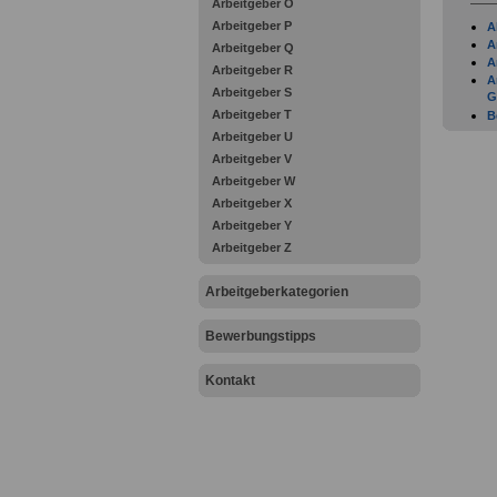
Arbeitgeber O
Arbeitgeber P
A
A
Arbeitgeber Q
A
Arbeitgeber R
A
Arbeitgeber S
G
Arbeitgeber T
B
G
Arbeitgeber U
D
Arbeitgeber V
G
Arbeitgeber W
F
Arbeitgeber X
F
F
Arbeitgeber Y
I
Arbeitgeber Z
G
G
Arbeitgeberkategorien
H
H
I
Bewerbungstipps
K
K
Kontakt
K
L
G
L
L
M
N