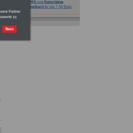
TIPPS
und
Ratschläge
>>>
OnlineBuch
für nur 7,50 Euro
nsere Partner
sswerte zu
Nein
Ratgeber
zum Berufseinstieg
TIPPS
und
Ratschläge
>>>
OnlineBuch
für nur 7,50 Euro