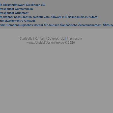
lb-Elektrizitätswerk Geislingen eG
mtsgericht Germersheim
mtsgericht Grünstadt
rbeitgeber nach Städten sortiert: vom Albwerk in Geislingen bis zur Stadt
rünstadtgericht Grünstadt
erlin-Brandenburgisches Institut für deutsch-französische Zusammenarbeit - Stiftun
enshagen in Genshagen
eutsches Primatenzentrum GmbH - Leibniz-Institut für Primatenforschung in
öttingen
Startseite
|
Kontakt
|
Datenschutz
|
Impressum
achagentur Nachwachsende Rohstoffe e. V. in Gülzow
www.berufsbilder-online.de © 2026
orstamt Gerolstein
riedrich-Loeffler-Institut, Bundesforschungsinstitut für Tiergesundheit in Greifswald 
nsel Riems
efechtsübungszentrum Heer in Gardelegen
emeinde Grafschaft
auptzollamt Gießen in Gießen
elmholtz-Zentrum Hereon GmbH in Geesthacht
nformationstechnikbataillon 281 in Gerolstein
ommando Strategische Aufklärung in Grafschaft-Gelsdorf
reisverwaltung Germersheim
uratorium für Waldarbeit und Forsttechnik e. V. in Groß-Umstadt
eibniz-Institut für Gemüse- und Zierpflanzenbau Großbeeren/Erfurt e. V. in
roßbeeren
eibniz-Institut für Pflanzengenetik und Kulturpflanzenforschung in Gatersleben
eibniz-Institut für Plasmaforschung und Technologie e. V. in Greifswald
ax-Planck-Institut für Plasmaphysik in Garching
otarkammer Pfalz in Germersheim