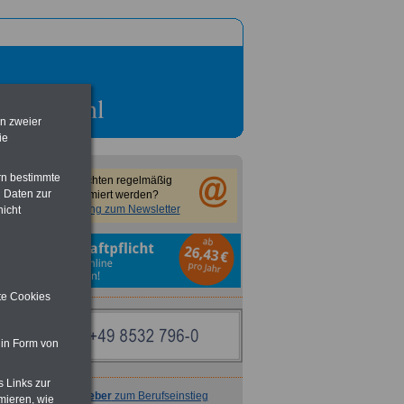
en zweier
ie
rn bestimmte
Sie möchten regelmäßig
 Daten zur
informiert werden?
Anmeldung zum Newsletter
nicht
ite Cookies
 in Form von
s Links zur
Ratgeber
zum Berufseinstieg
mieren, wie