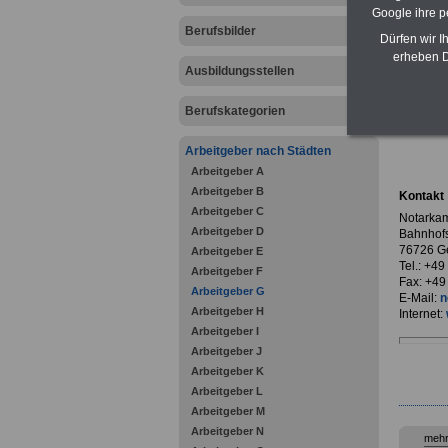
Google ihre 
Berufsbilder
Dürfen wir I
erheben D
Ausbildungsstellen
zurück z
Berufskategorien
Notar
Arbeitgeber nach Städten
Arbeitgeber A
Arbeitgeber B
Kontakt
Arbeitgeber C
Notarkam
Arbeitgeber D
Bahnhofs
76726 G
Arbeitgeber E
Tel.: +4
Arbeitgeber F
Fax: +49
Arbeitgeber G
E-Mail:
n
Arbeitgeber H
Internet:
Arbeitgeber I
Arbeitgeber J
Arbeitgeber K
Arbeitgeber L
Arbeitgeber M
Arbeitgeber N
mehr