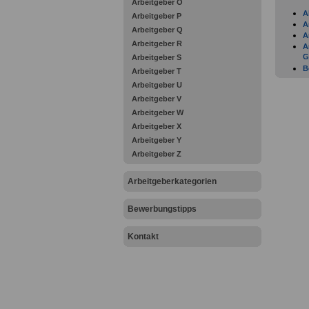
Arbeitgeber O
A
Arbeitgeber P
A
Arbeitgeber Q
A
Arbeitgeber R
A
G
Arbeitgeber S
B
Arbeitgeber T
G
Arbeitgeber U
D
Arbeitgeber V
G
Arbeitgeber W
F
F
Arbeitgeber X
F
Arbeitgeber Y
I
Arbeitgeber Z
G
G
H
Arbeitgeberkategorien
H
I
Bewerbungstipps
K
K
K
Kontakt
L
G
L
L
M
N