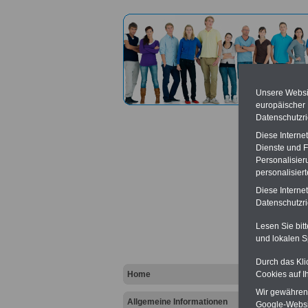
Unsere Websit
europäischer
Datenschutzri
Diese Interne
Dienste und F
Personalisier
personalisier
Notar
Diese Interne
Datenschutzric
Vort
Lesen Sie bit
und lokalen S
Ba
Be
K
Durch das Kli
Home
Cookies auf I
Wir gewähren D
Allgemeine Informationen
Google-Websi