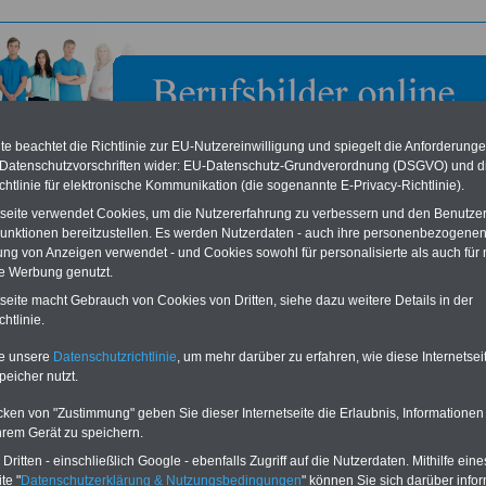
e beachtet die Richtlinie zur EU-Nutzereinwilligung und spiegelt die Anforderung
 Datenschutzvorschriften wider: EU-Datenschutz-Grundverordnung (DSGVO) und d
chtlinie für elektronische Kommunikation (die sogenannte E-Privacy-Richtlinie).
tseite verwendet Cookies, um die Nutzererfahrung zu verbessern und den Benutze
unktionen bereitzustellen. Es werden Nutzerdaten - auch ihre personenbezogenen
ung von Anzeigen verwendet - und Cookies sowohl für personalisierte als auch für 
te Werbung genutzt.
kammer Pfalz in Germersheim
tseite macht Gebrauch von Cookies von Dritten, siehe dazu weitere Details in der
htlinie.
eile für den öffentlichen Dienst
Buchen Sie diesen Platz für Ihren Banner:
te unsere
Datenschutzrichtlinie
, um mehr darüber zu erfahren, wie diese Internetse
Vergleichen und sparen
:
Schon für 250 Euro können Sie einen
peicher nutzt.
usparen schon ab 16 Jahren
-
Banner (halfsize 234x60) für 6 Monate bzw.
rufsunfähigkeitsabsicherung
-
für 400 Euro bei einer Laufzeit von 12
rankenzusatzversicherung
-
Monaten buchen. Ihr Banner wird auf allen
cken von "Zustimmung" geben Sie dieser Internetseite die Erlaubnis, Informationen
Online-Vergleich Gesetzliche
Einzelseiten von
berufsbilder-online.de
hrem Gerät zu speichern.
das
Formular
Krankenkassen
-
eingebunden. Einfach
ritten - einschließlich Google - ebenfalls Zugriff auf die Nutzerdaten. Mithilfe eine
ausfüllen
Zahnzusatzversicherung
-
oder schreiben Sie uns eine
E-
te "
Datenschutzerklärung & Nutzungsbedingungen
" können Sie sich darüber infor
Vorteile der Privaten
Mail.