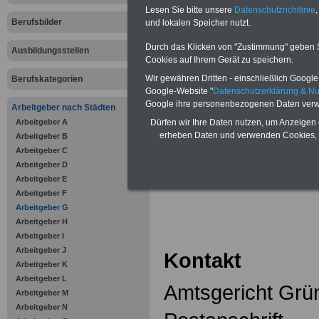
Zahnzusatzversicherung
-
Lesen Sie bitte unsere
Datenschutzrichtlinie
,
Vorteile der Privaten
Berufsbilder
Krankenversicherung
und lokalen Speicher nutzt.
Durch das Klicken von "Zustimmung" geben Sie
Ausbildungsstellen
Cookies auf Ihrem Gerät zu speichern.
Wir gewähren Dritten - einschließlich Google -
Berufskategorien
Google-Website "
Datenschutzerklärung & N
zurück zur Über
Google ihre personenbezogenen Daten verw
Arbeitgeber nach Städten
Arbeitgeber A
Dürfen wir Ihre Daten nutzen, um Anzeigen 
erheben Daten und verwenden Cookies, 
Arbeitgeber B
Arbeitgeber C
Amtsgerich
Arbeitgeber D
Arbeitgeber E
Arbeitgeber F
Arbeitgeber G
Arbeitgeber H
Arbeitgeber I
Arbeitgeber J
Kontakt
Arbeitgeber K
Arbeitgeber L
Amtsgericht Grü
Arbeitgeber M
Arbeitgeber N