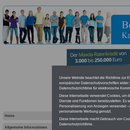
Amtsgerich
Unsere Website beachtet die Richtlinie zur 
europäischer Datenschutzvorschriften wide
Datenschutzrichtlinie für elektronische Komm
Vorteile für den öffentlichen Dien
Diese Internetseite verwendet Cookies, um 
Dienste und Funktionen bereitzustellen. Es
Vergleichen und sparen
:
Personalisierung von Anzeigen verwendet - un
Bausparen schon ab 16 Jahren
Berufsunfähigkeitsabsicherung
personalisierte Werbung genutzt.
Home
Krankenzusatzversicherung
-
Diese Internetseite macht Gebrauch von Cooki
Online-Vergleich Gesetzliche
Datenschutzrichtlinie.
Krankenkassen
-
Allgemeine Informationen