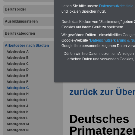
Lesen Sie bitte unsere
Datenschutzrichtlinie
,
Berufsbilder
und lokalen Speicher nutzt.
Vorteile für den öffentlichen Dien
Vergleichen und sparen
:
Ausbildungsstellen
Durch das Klicken von "Zustimmung" geben Sie
Bausparen schon ab 16 Jahren
Cookies auf Ihrem Gerät zu speichern.
Berufsunfähigkeitsabsicherung
Berufskategorien
Wir gewähren Dritten - einschließlich Google -
Krankenzusatzversicherung
-
Online-Vergleich Gesetzliche
Google-Website "
Datenschutzerklärung & N
Krankenkassen
-
Arbeitgeber nach Städten
Google ihre personenbezogenen Daten verw
Zahnzusatzversicherung
-
Arbeitgeber A
Dürfen wir Ihre Daten nutzen, um Anzeigen 
Vorteile der Privaten
Arbeitgeber B
erheben Daten und verwenden Cookies, 
Krankenversicherung
Arbeitgeber C
Arbeitgeber D
Arbeitgeber E
Arbeitgeber F
Arbeitgeber G
zurück zur Über
Arbeitgeber H
Arbeitgeber I
Arbeitgeber J
Arbeitgeber K
Deutsches
Arbeitgeber L
Arbeitgeber M
Primatenze
Arbeitgeber N